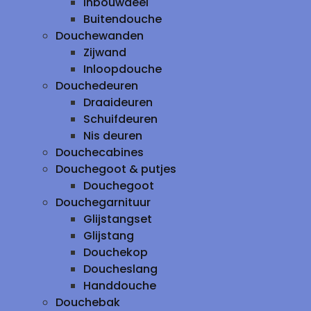
inbouwdeel
Buitendouche
Douchewanden
Zijwand
Inloopdouche
Douchedeuren
Draaideuren
Schuifdeuren
Nis deuren
Douchecabines
Douchegoot & putjes
Douchegoot
Douchegarnituur
Glijstangset
Glijstang
Douchekop
Doucheslang
Handdouche
Douchebak