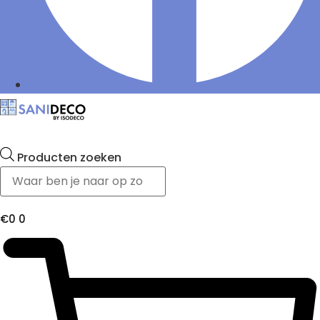
Producten zoeken
€
0
0