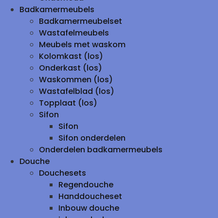
Badkamermeubels
Badkamermeubelset
Wastafelmeubels
Meubels met waskom
Kolomkast (los)
Onderkast (los)
Waskommen (los)
Wastafelblad (los)
Topplaat (los)
Sifon
Sifon
Sifon onderdelen
Onderdelen badkamermeubels
Douche
Douchesets
Regendouche
Handdoucheset
Inbouw douche