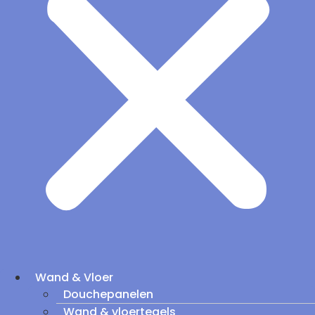
Wand & Vloer
Douchepanelen
Wand & vloertegels