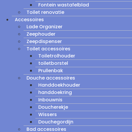
Fontein wastafelblad
Toilet renovatie
Accessoires
Lade Organizer
Zeephouder
Zeepdispenser
Toilet accessoires
Toiletrolhouder
toiletborstel
Prullenbak
Douche accessoires
Handdoekhouder
handdoekring
Inbouwnis
Doucherekje
Wissers
Douchegordijn
Bad accessoires