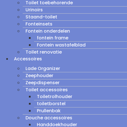
Toilet toebehorende
Urinoirs
Staand-toilet
Fonteinsets
Fontein onderdelen
fontein frame
Fontein wastafelblad
Toilet renovatie
Accessoires
Lade Organizer
Zeephouder
Zeepdispenser
Toilet accessoires
Toiletrolhouder
toiletborstel
Prullenbak
Douche accessoires
Handdoekhouder