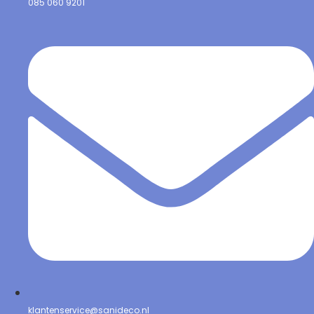
085 060 9201
klantenservice@sanideco.nl