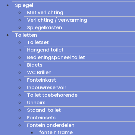
Spiegel
Met verlichting
Verlichting / verwarming
Spiegelkasten
Toiletten
Toiletset
Hangend toilet
Bedieningspaneel toilet
Bidets
WC Brillen
Fonteinkast
Inbouwreservoir
Toilet toebehorende
Urinoirs
Staand-toilet
Fonteinsets
Fontein onderdelen
fontein frame