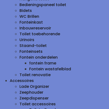
Bedieningspaneel toilet
Bidets
WC Brillen
Fonteinkast
Inbouwreservoir
Toilet toebehorende
Urinoirs
Staand-toilet
Fonteinsets
Fontein onderdelen
fontein frame
Fontein wastafelblad
Toilet renovatie
Accessoires
Lade Organizer
Zeephouder
Zeepdispenser
Toilet accessoires