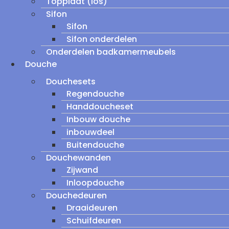
Topplaat (los)
Sifon
Sifon
Sifon onderdelen
Onderdelen badkamermeubels
Douche
Douchesets
Regendouche
Handdoucheset
Inbouw douche
inbouwdeel
Buitendouche
Douchewanden
Zijwand
Inloopdouche
Douchedeuren
Draaideuren
Schuifdeuren