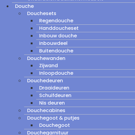
Douche
Douchesets
Regendouche
Handdoucheset
Inbouw douche
inbouwdeel
Buitendouche
Douchewanden
Zijwand
Inloopdouche
Douchedeuren
Draaideuren
Schuifdeuren
Nis deuren
Douchecabines
Douchegoot & putjes
Douchegoot
Douchegarnituur