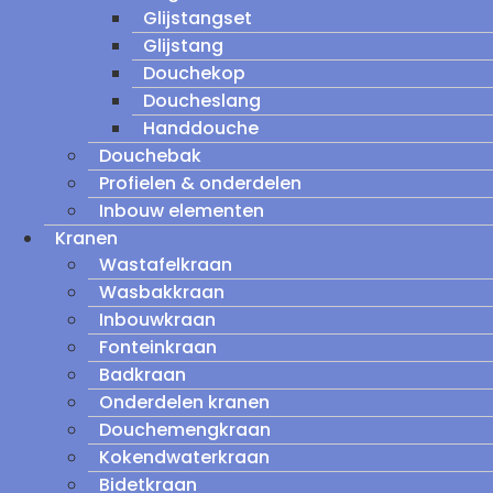
Glijstangset
Glijstang
Douchekop
Doucheslang
Handdouche
Douchebak
Profielen & onderdelen
Inbouw elementen
Kranen
Wastafelkraan
Wasbakkraan
Inbouwkraan
Fonteinkraan
Badkraan
Onderdelen kranen
Douchemengkraan
Kokendwaterkraan
Bidetkraan