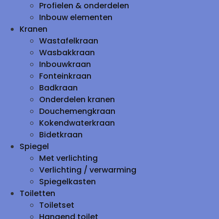
Profielen & onderdelen
Inbouw elementen
Kranen
Wastafelkraan
Wasbakkraan
Inbouwkraan
Fonteinkraan
Badkraan
Onderdelen kranen
Douchemengkraan
Kokendwaterkraan
Bidetkraan
Spiegel
Met verlichting
Verlichting / verwarming
Spiegelkasten
Toiletten
Toiletset
Hangend toilet