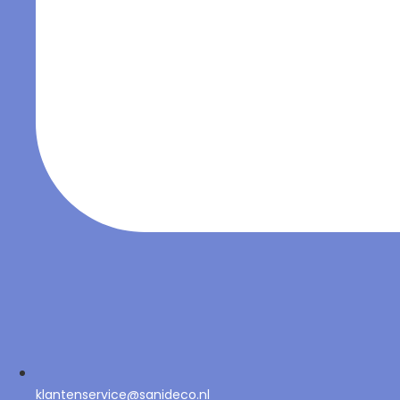
klantenservice@sanideco.nl