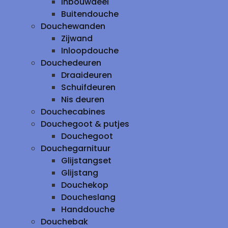
inbouwdeel
Buitendouche
Douchewanden
Zijwand
Inloopdouche
Douchedeuren
Draaideuren
Schuifdeuren
Nis deuren
Douchecabines
Douchegoot & putjes
Douchegoot
Douchegarnituur
Glijstangset
Glijstang
Douchekop
Doucheslang
Handdouche
Douchebak