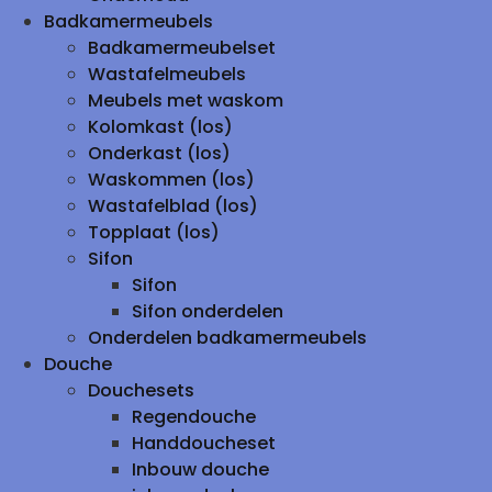
Badkamermeubels
Badkamermeubelset
Wastafelmeubels
Meubels met waskom
Kolomkast (los)
Onderkast (los)
Waskommen (los)
Wastafelblad (los)
Topplaat (los)
Sifon
Sifon
Sifon onderdelen
Onderdelen badkamermeubels
Douche
Douchesets
Regendouche
Handdoucheset
Inbouw douche