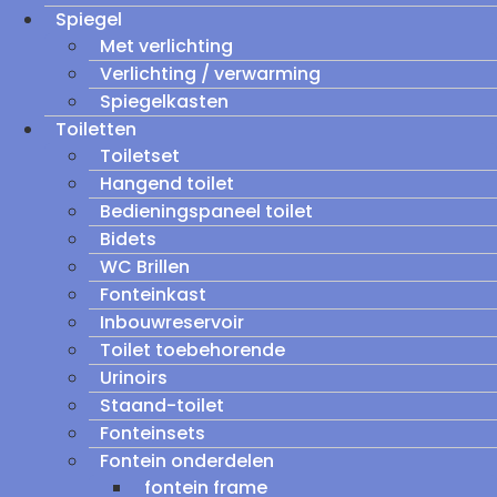
Spiegel
Met verlichting
Verlichting / verwarming
Spiegelkasten
Toiletten
Toiletset
Hangend toilet
Bedieningspaneel toilet
Bidets
WC Brillen
Fonteinkast
Inbouwreservoir
Toilet toebehorende
Urinoirs
Staand-toilet
Fonteinsets
Fontein onderdelen
fontein frame