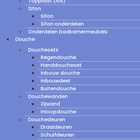
Topplaat (los)
Sifon
Sifon
Sifon onderdelen
Onderdelen badkamermeubels
Douche
Douchesets
Regendouche
Handdoucheset
Inbouw douche
inbouwdeel
Buitendouche
Douchewanden
Zijwand
Inloopdouche
Douchedeuren
Draaideuren
Schuifdeuren