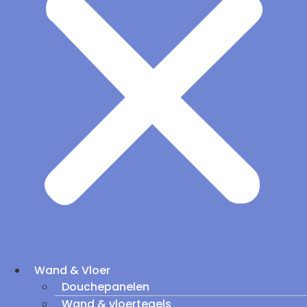
Wand & Vloer
Douchepanelen
Wand & vloertegels