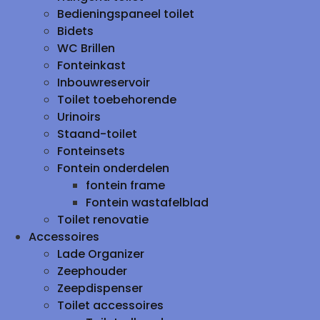
Bedieningspaneel toilet
Bidets
WC Brillen
Fonteinkast
Inbouwreservoir
Toilet toebehorende
Urinoirs
Staand-toilet
Fonteinsets
Fontein onderdelen
fontein frame
Fontein wastafelblad
Toilet renovatie
Accessoires
Lade Organizer
Zeephouder
Zeepdispenser
Toilet accessoires