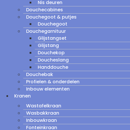
Nis deuren
Douchecabines
Douchegoot & putjes
Douchegoot
Douchegarnituur
Glijstangset
Glijstang
Douchekop
Doucheslang
Handdouche
Douchebak
Profielen & onderdelen
Inbouw elementen
Kranen
Wastafelkraan
Wasbakkraan
Inbouwkraan
Fonteinkraan