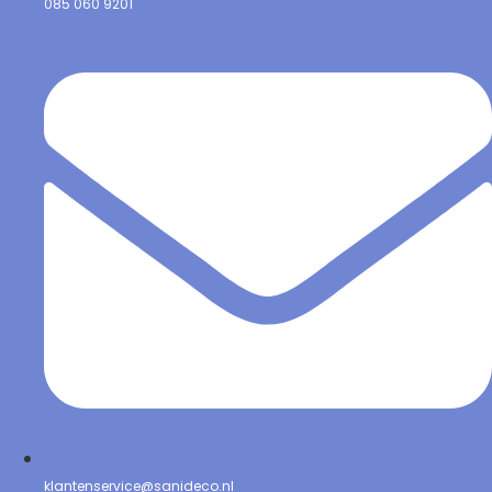
085 060 9201
klantenservice@sanideco.nl