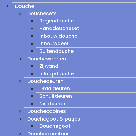
Douche
Douchesets
Regendouche
Handdoucheset
Inbouw douche
inbouwdeel
Buitendouche
Douchewanden
Zijwand
Inloopdouche
Douchedeuren
Draaideuren
Schuifdeuren
Nis deuren
Douchecabines
Douchegoot & putjes
Douchegoot
Douchegarnituur