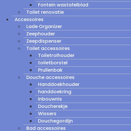
Fontein wastafelblad
Toilet renovatie
Accessoires
Lade Organizer
Zeephouder
Zeepdispenser
Toilet accessoires
Toiletrolhouder
toiletborstel
Prullenbak
Douche accessoires
Handdoekhouder
handdoekring
Inbouwnis
Doucherekje
Wissers
Douchegordijn
Bad accessoires