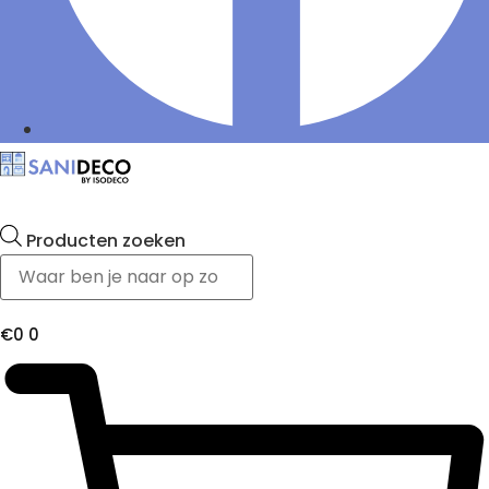
Producten zoeken
€
0
0