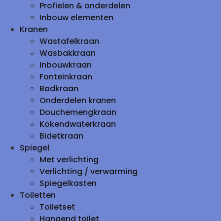
Profielen & onderdelen
Inbouw elementen
Kranen
Wastafelkraan
Wasbakkraan
Inbouwkraan
Fonteinkraan
Badkraan
Onderdelen kranen
Douchemengkraan
Kokendwaterkraan
Bidetkraan
Spiegel
Met verlichting
Verlichting / verwarming
Spiegelkasten
Toiletten
Toiletset
Hangend toilet