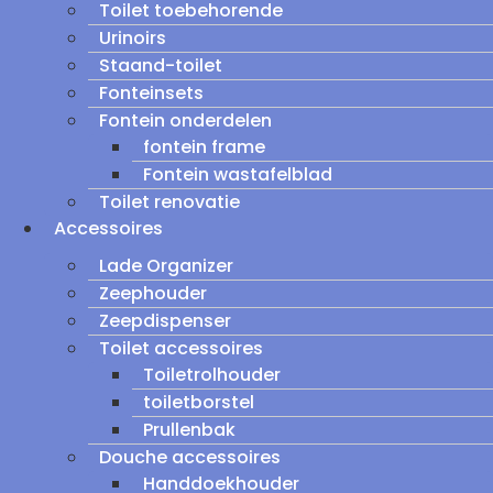
Toilet toebehorende
Urinoirs
Staand-toilet
Fonteinsets
Fontein onderdelen
fontein frame
Fontein wastafelblad
Toilet renovatie
Accessoires
Lade Organizer
Zeephouder
Zeepdispenser
Toilet accessoires
Toiletrolhouder
toiletborstel
Prullenbak
Douche accessoires
Handdoekhouder