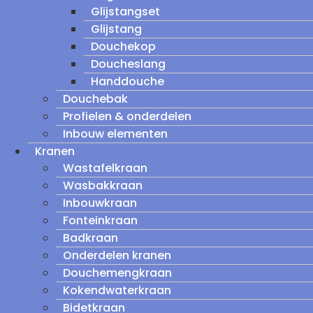
Glijstangset
Glijstang
Douchekop
Doucheslang
Handdouche
Douchebak
Profielen & onderdelen
Inbouw elementen
Kranen
Wastafelkraan
Wasbakkraan
Inbouwkraan
Fonteinkraan
Badkraan
Onderdelen kranen
Douchemengkraan
Kokendwaterkraan
Bidetkraan