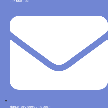
085 060 9201
klantenservice@sanideco.nl