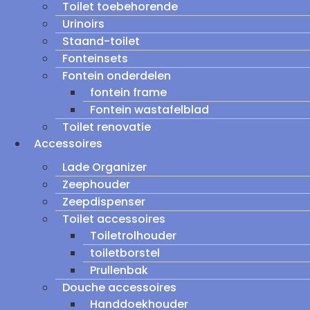
Toilet toebehorende
Urinoirs
Staand-toilet
Fonteinsets
Fontein onderdelen
fontein frame
Fontein wastafelblad
Toilet renovatie
Accessoires
Lade Organizer
Zeephouder
Zeepdispenser
Toilet accessoires
Toiletrolhouder
toiletborstel
Prullenbak
Douche accessoires
Handdoekhouder