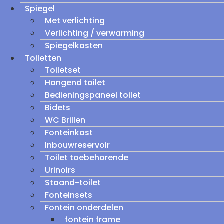
Spiegel
Met verlichting
Verlichting / verwarming
Spiegelkasten
Toiletten
Toiletset
Hangend toilet
Bedieningspaneel toilet
Bidets
WC Brillen
Fonteinkast
Inbouwreservoir
Toilet toebehorende
Urinoirs
Staand-toilet
Fonteinsets
Fontein onderdelen
fontein frame