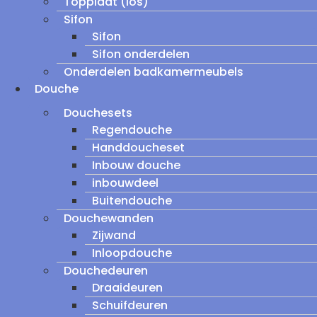
Topplaat (los)
Sifon
Sifon
Sifon onderdelen
Onderdelen badkamermeubels
Douche
Douchesets
Regendouche
Handdoucheset
Inbouw douche
inbouwdeel
Buitendouche
Douchewanden
Zijwand
Inloopdouche
Douchedeuren
Draaideuren
Schuifdeuren