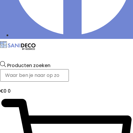
Producten zoeken
€
0
0