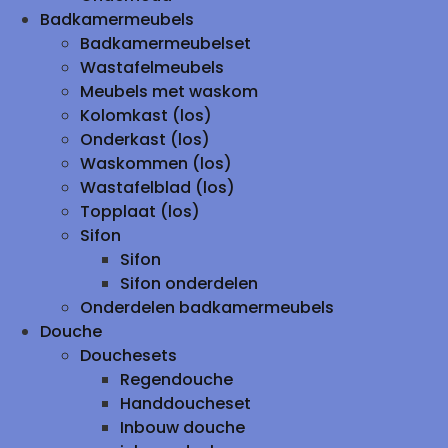
Badkamermeubels
Badkamermeubelset
Wastafelmeubels
Meubels met waskom
Kolomkast (los)
Onderkast (los)
Waskommen (los)
Wastafelblad (los)
Topplaat (los)
Sifon
Sifon
Sifon onderdelen
Onderdelen badkamermeubels
Douche
Douchesets
Regendouche
Handdoucheset
Inbouw douche