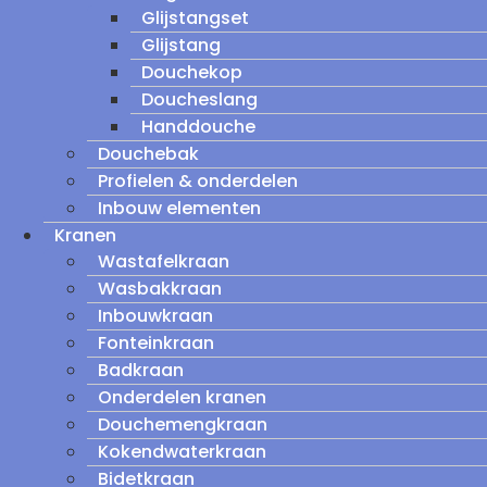
Glijstangset
Glijstang
Douchekop
Doucheslang
Handdouche
Douchebak
Profielen & onderdelen
Inbouw elementen
Kranen
Wastafelkraan
Wasbakkraan
Inbouwkraan
Fonteinkraan
Badkraan
Onderdelen kranen
Douchemengkraan
Kokendwaterkraan
Bidetkraan