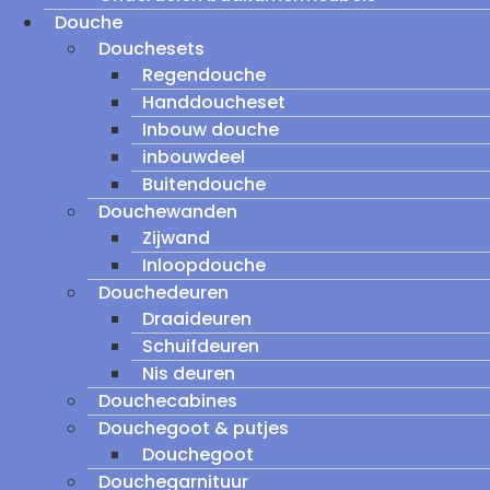
Douche
Douchesets
Regendouche
Handdoucheset
Inbouw douche
inbouwdeel
Buitendouche
Douchewanden
Zijwand
Inloopdouche
Douchedeuren
Draaideuren
Schuifdeuren
Nis deuren
Douchecabines
Douchegoot & putjes
Douchegoot
Douchegarnituur