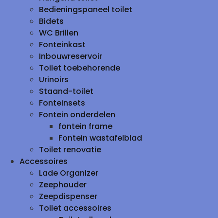
Bedieningspaneel toilet
Bidets
WC Brillen
Fonteinkast
Inbouwreservoir
Toilet toebehorende
Urinoirs
Staand-toilet
Fonteinsets
Fontein onderdelen
fontein frame
Fontein wastafelblad
Toilet renovatie
Accessoires
Lade Organizer
Zeephouder
Zeepdispenser
Toilet accessoires