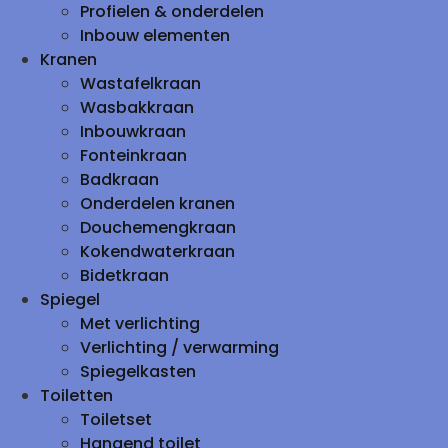
Profielen & onderdelen
Inbouw elementen
Kranen
Wastafelkraan
Wasbakkraan
Inbouwkraan
Fonteinkraan
Badkraan
Onderdelen kranen
Douchemengkraan
Kokendwaterkraan
Bidetkraan
Spiegel
Met verlichting
Verlichting / verwarming
Spiegelkasten
Toiletten
Toiletset
Hangend toilet