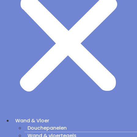
Wand & Vloer
Douchepanelen
Wand & vloertegels