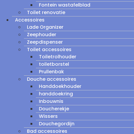
Fontein wastafelblad
Toilet renovatie
Accessoires
Lade Organizer
Zeephouder
Zeepdispenser
Toilet accessoires
Toiletrolhouder
toiletborstel
Prullenbak
Douche accessoires
Handdoekhouder
handdoekring
Inbouwnis
Doucherekje
Wissers
Douchegordijn
Bad accessoires