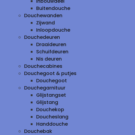
inbouwdeel
Buitendouche
Douchewanden
Zijwand
Inloopdouche
Douchedeuren
Draaideuren
Schuifdeuren
Nis deuren
Douchecabines
Douchegoot & putjes
Douchegoot
Douchegarnituur
Glijstangset
Glijstang
Douchekop
Doucheslang
Handdouche
Douchebak