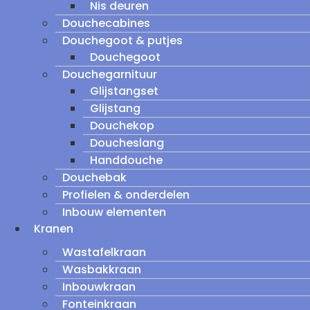
Nis deuren
Douchecabines
Douchegoot & putjes
Douchegoot
Douchegarnituur
Glijstangset
Glijstang
Douchekop
Doucheslang
Handdouche
Douchebak
Profielen & onderdelen
Inbouw elementen
Kranen
Wastafelkraan
Wasbakkraan
Inbouwkraan
Fonteinkraan