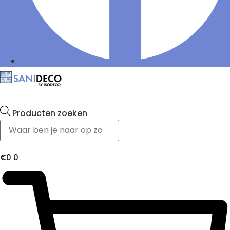
Producten zoeken
€
0
0