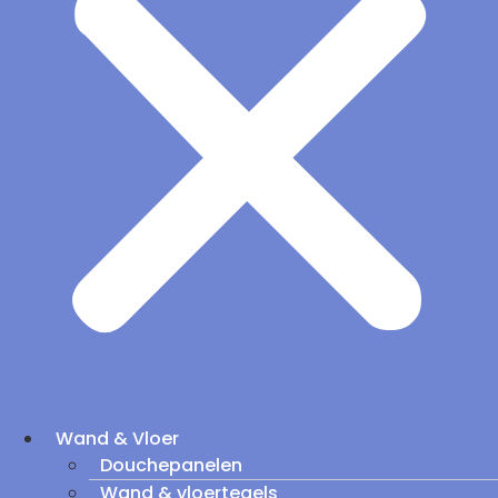
Wand & Vloer
Douchepanelen
Wand & vloertegels