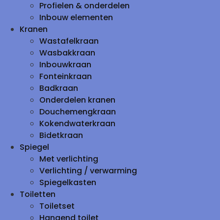
Profielen & onderdelen
Inbouw elementen
Kranen
Wastafelkraan
Wasbakkraan
Inbouwkraan
Fonteinkraan
Badkraan
Onderdelen kranen
Douchemengkraan
Kokendwaterkraan
Bidetkraan
Spiegel
Met verlichting
Verlichting / verwarming
Spiegelkasten
Toiletten
Toiletset
Hangend toilet