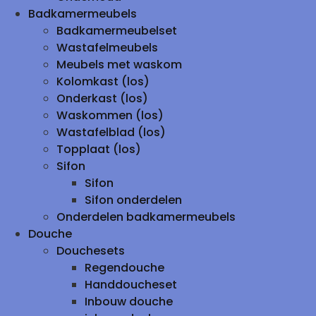
Badkamermeubels
Badkamermeubelset
Wastafelmeubels
Meubels met waskom
Kolomkast (los)
Onderkast (los)
Waskommen (los)
Wastafelblad (los)
Topplaat (los)
Sifon
Sifon
Sifon onderdelen
Onderdelen badkamermeubels
Douche
Douchesets
Regendouche
Handdoucheset
Inbouw douche