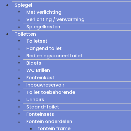
Spiegel
Met verlichting
Verlichting / verwarming
Spiegelkasten
Toiletten
Toiletset
Hangend toilet
Bedieningspaneel toilet
Bidets
WC Brillen
Fonteinkast
Inbouwreservoir
Toilet toebehorende
Urinoirs
Staand-toilet
Fonteinsets
Fontein onderdelen
fontein frame