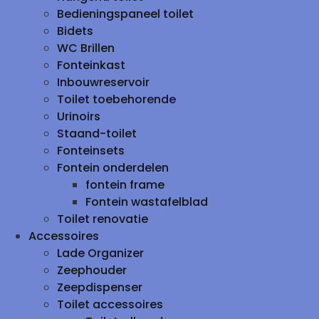
Bedieningspaneel toilet
Bidets
WC Brillen
Fonteinkast
Inbouwreservoir
Toilet toebehorende
Urinoirs
Staand-toilet
Fonteinsets
Fontein onderdelen
fontein frame
Fontein wastafelblad
Toilet renovatie
Accessoires
Lade Organizer
Zeephouder
Zeepdispenser
Toilet accessoires