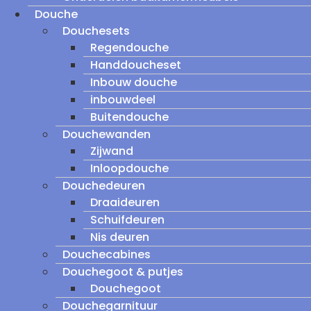
Douche
Douchesets
Regendouche
Handdoucheset
Inbouw douche
inbouwdeel
Buitendouche
Douchewanden
Zijwand
Inloopdouche
Douchedeuren
Draaideuren
Schuifdeuren
Nis deuren
Douchecabines
Douchegoot & putjes
Douchegoot
Douchegarnituur