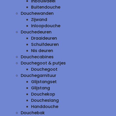
inbouwdeel
Buitendouche
Douchewanden
Zijwand
Inloopdouche
Douchedeuren
Draaideuren
Schuifdeuren
Nis deuren
Douchecabines
Douchegoot & putjes
Douchegoot
Douchegarnituur
Glijstangset
Glijstang
Douchekop
Doucheslang
Handdouche
Douchebak