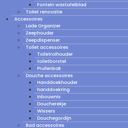
Fontein wastafelblad
Toilet renovatie
Accessoires
Lade Organizer
Zeephouder
Zeepdispenser
Toilet accessoires
Toiletrolhouder
toiletborstel
Prullenbak
Douche accessoires
Handdoekhouder
handdoekring
Inbouwnis
Doucherekje
Wissers
Douchegordijn
Bad accessoires