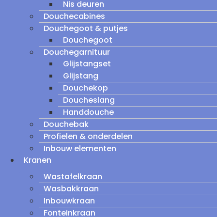
Nis deuren
Douchecabines
Douchegoot & putjes
Douchegoot
Douchegarnituur
Glijstangset
Glijstang
Douchekop
Doucheslang
Handdouche
Douchebak
Profielen & onderdelen
Inbouw elementen
Kranen
Wastafelkraan
Wasbakkraan
Inbouwkraan
Fonteinkraan