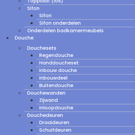
Topplaat (los)
Sifon
Sifon
Sifon onderdelen
Onderdelen badkamermeubels
Douche
Douchesets
Regendouche
Handdoucheset
Inbouw douche
inbouwdeel
Buitendouche
Douchewanden
Zijwand
Inloopdouche
Douchedeuren
Draaideuren
Schuifdeuren