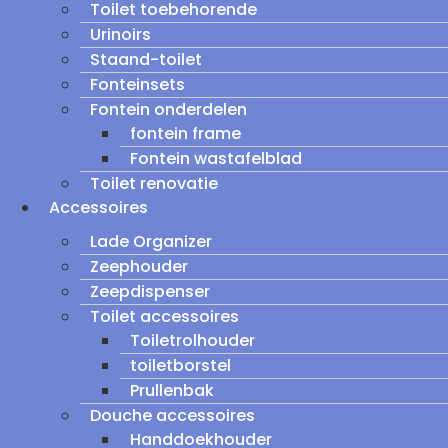
Toilet toebehorende
Urinoirs
Staand-toilet
Fonteinsets
Fontein onderdelen
fontein frame
Fontein wastafelblad
Toilet renovatie
Accessoires
Lade Organizer
Zeephouder
Zeepdispenser
Toilet accessoires
Toiletrolhouder
toiletborstel
Prullenbak
Douche accessoires
Handdoekhouder