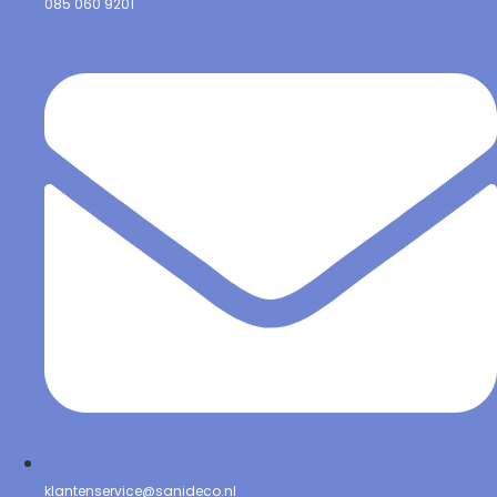
085 060 9201
klantenservice@sanideco.nl