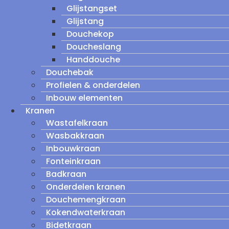
Glijstangset
Glijstang
Douchekop
Doucheslang
Handdouche
Douchebak
Profielen & onderdelen
Inbouw elementen
Kranen
Wastafelkraan
Wasbakkraan
Inbouwkraan
Fonteinkraan
Badkraan
Onderdelen kranen
Douchemengkraan
Kokendwaterkraan
Bidetkraan