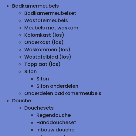
Badkamermeubels
Badkamermeubelset
Wastafelmeubels
Meubels met waskom
Kolomkast (los)
Onderkast (los)
Waskommen (los)
Wastafelblad (los)
Topplaat (los)
Sifon
Sifon
Sifon onderdelen
Onderdelen badkamermeubels
Douche
Douchesets
Regendouche
Handdoucheset
Inbouw douche