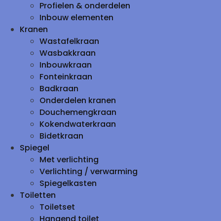
Profielen & onderdelen
Inbouw elementen
Kranen
Wastafelkraan
Wasbakkraan
Inbouwkraan
Fonteinkraan
Badkraan
Onderdelen kranen
Douchemengkraan
Kokendwaterkraan
Bidetkraan
Spiegel
Met verlichting
Verlichting / verwarming
Spiegelkasten
Toiletten
Toiletset
Hangend toilet