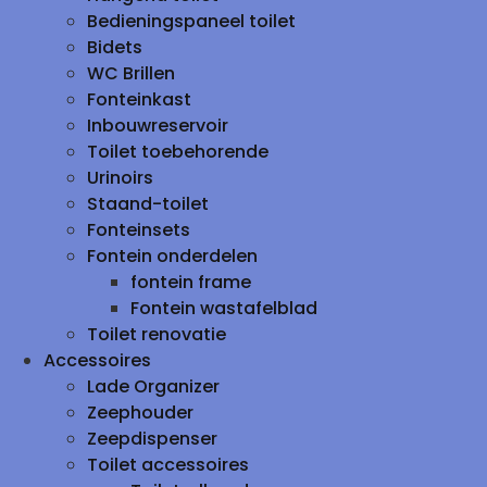
Bedieningspaneel toilet
Bidets
WC Brillen
Fonteinkast
Inbouwreservoir
Toilet toebehorende
Urinoirs
Staand-toilet
Fonteinsets
Fontein onderdelen
fontein frame
Fontein wastafelblad
Toilet renovatie
Accessoires
Lade Organizer
Zeephouder
Zeepdispenser
Toilet accessoires