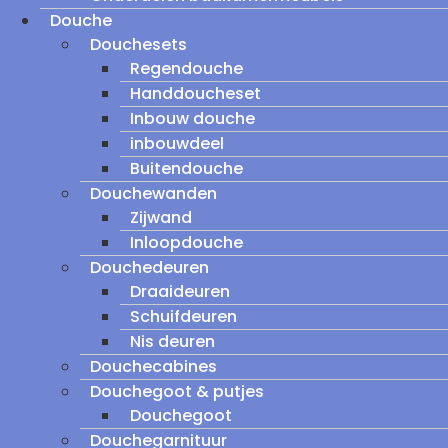
Douche
Douchesets
Regendouche
Handdoucheset
Inbouw douche
inbouwdeel
Buitendouche
Douchewanden
Zijwand
Inloopdouche
Douchedeuren
Draaideuren
Schuifdeuren
Nis deuren
Douchecabines
Douchegoot & putjes
Douchegoot
Douchegarnituur