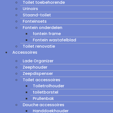
Toilet toebehorende
Urinoirs
Staand-toilet
Fonteinsets
Fontein onderdelen
fontein frame
Fontein wastafelblad
Toilet renovatie
Accessoires
Lade Organizer
Zeephouder
Zeepdispenser
Toilet accessoires
Toiletrolhouder
toiletborstel
Prullenbak
Douche accessoires
Handdoekhouder