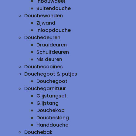
inbouwdeel
Buitendouche
Douchewanden
Zijwand
Inloopdouche
Douchedeuren
Draaideuren
Schuifdeuren
Nis deuren
Douchecabines
Douchegoot & putjes
Douchegoot
Douchegarnituur
Glijstangset
Glijstang
Douchekop
Doucheslang
Handdouche
Douchebak