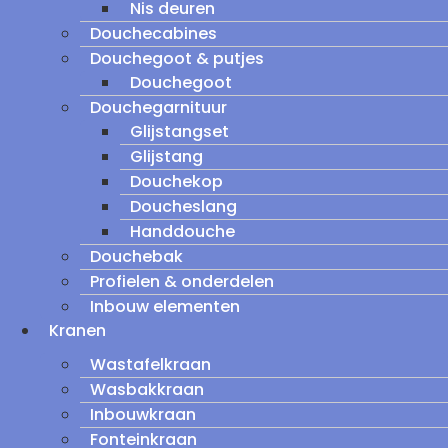
Nis deuren
Douchecabines
Douchegoot & putjes
Douchegoot
Douchegarnituur
Glijstangset
Glijstang
Douchekop
Doucheslang
Handdouche
Douchebak
Profielen & onderdelen
Inbouw elementen
Kranen
Wastafelkraan
Wasbakkraan
Inbouwkraan
Fonteinkraan