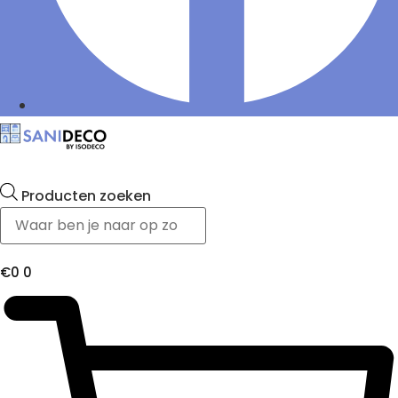
Producten zoeken
€
0
0