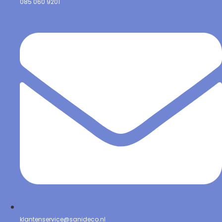
085 060 9201
klantenservice@sanideco.nl