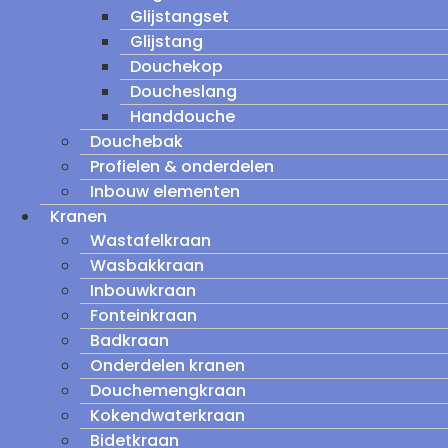
Glijstangset
Glijstang
Douchekop
Doucheslang
Handdouche
Douchebak
Profielen & onderdelen
Inbouw elementen
Kranen
Wastafelkraan
Wasbakkraan
Inbouwkraan
Fonteinkraan
Badkraan
Onderdelen kranen
Douchemengkraan
Kokendwaterkraan
Bidetkraan