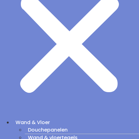
Wand & Vloer
Douchepanelen
Wand & vloertegels