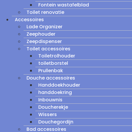
Fontein wastafelblad
Toilet renovatie
Accessoires
Lade Organizer
Zeephouder
Zeepdispenser
Toilet accessoires
Toiletrolhouder
toiletborstel
Prullenbak
Douche accessoires
Handdoekhouder
handdoekring
Inbouwnis
Doucherekje
Wissers
Douchegordijn
Bad accessoires