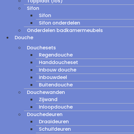
Topplaat (los)
Sifon
Sifon
Sifon onderdelen
Onderdelen badkamermeubels
Douche
Douchesets
Regendouche
Handdoucheset
Inbouw douche
inbouwdeel
Buitendouche
Douchewanden
Zijwand
Inloopdouche
Douchedeuren
Draaideuren
Schuifdeuren