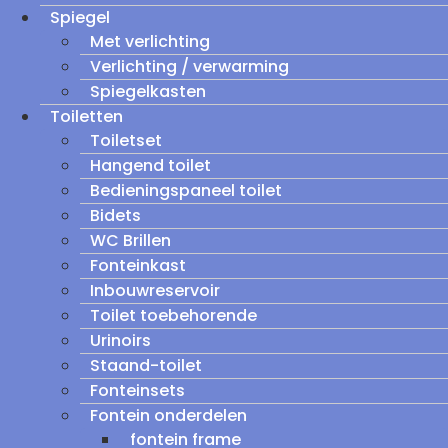
Spiegel
Met verlichting
Verlichting / verwarming
Spiegelkasten
Toiletten
Toiletset
Hangend toilet
Bedieningspaneel toilet
Bidets
WC Brillen
Fonteinkast
Inbouwreservoir
Toilet toebehorende
Urinoirs
Staand-toilet
Fonteinsets
Fontein onderdelen
fontein frame