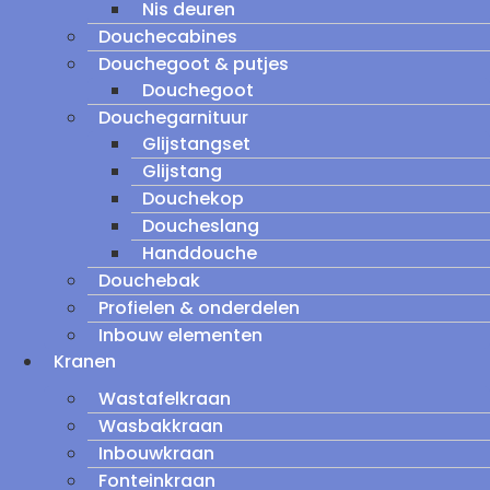
Nis deuren
Douchecabines
Douchegoot & putjes
Douchegoot
Douchegarnituur
Glijstangset
Glijstang
Douchekop
Doucheslang
Handdouche
Douchebak
Profielen & onderdelen
Inbouw elementen
Kranen
Wastafelkraan
Wasbakkraan
Inbouwkraan
Fonteinkraan