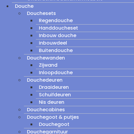
Douche
Douchesets
Regendouche
Handdoucheset
Inbouw douche
inbouwdeel
Buitendouche
Douchewanden
Zijwand
Inloopdouche
Douchedeuren
Draaideuren
Schuifdeuren
Nis deuren
Douchecabines
Douchegoot & putjes
Douchegoot
Douchegarnituur