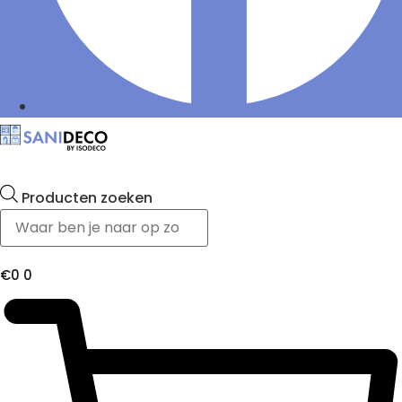
Producten zoeken
€
0
0