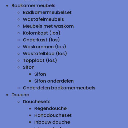
Badkamermeubels
Badkamermeubelset
Wastafelmeubels
Meubels met waskom
Kolomkast (los)
Onderkast (los)
Waskommen (los)
Wastafelblad (los)
Topplaat (los)
Sifon
Sifon
Sifon onderdelen
Onderdelen badkamermeubels
Douche
Douchesets
Regendouche
Handdoucheset
Inbouw douche