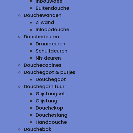
inbouwdeel
Buitendouche
Douchewanden
Zijwand
Inloopdouche
Douchedeuren
Draaideuren
Schuifdeuren
Nis deuren
Douchecabines
Douchegoot & putjes
Douchegoot
Douchegarnituur
Glijstangset
Glijstang
Douchekop
Doucheslang
Handdouche
Douchebak