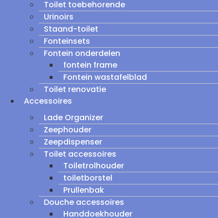
Toilet toebehorende
Urinoirs
Staand-toilet
Fonteinsets
Fontein onderdelen
fontein frame
Fontein wastafelblad
Toilet renovatie
Accessoires
Lade Organizer
Zeephouder
Zeepdispenser
Toilet accessoires
Toiletrolhouder
toiletborstel
Prullenbak
Douche accessoires
Handdoekhouder