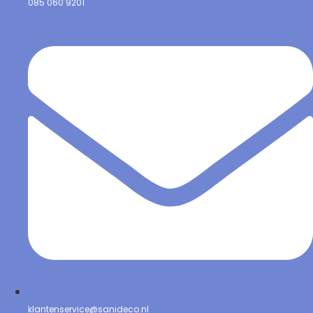
085 060 9201
klantenservice@sanideco.nl