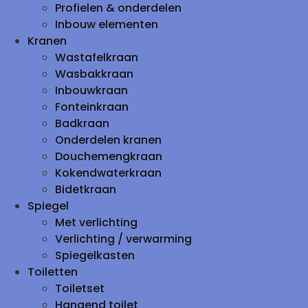
Profielen & onderdelen
Inbouw elementen
Kranen
Wastafelkraan
Wasbakkraan
Inbouwkraan
Fonteinkraan
Badkraan
Onderdelen kranen
Douchemengkraan
Kokendwaterkraan
Bidetkraan
Spiegel
Met verlichting
Verlichting / verwarming
Spiegelkasten
Toiletten
Toiletset
Hangend toilet