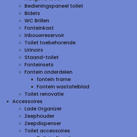
Bedieningspaneel toilet
Bidets
WC Brillen
Fonteinkast
Inbouwreservoir
Toilet toebehorende
Urinoirs
Staand-toilet
Fonteinsets
Fontein onderdelen
fontein frame
Fontein wastafelblad
Toilet renovatie
Accessoires
Lade Organizer
Zeephouder
Zeepdispenser
Toilet accessoires