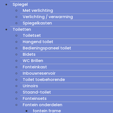
Spiegel
Met verlichting
Verlichting / verwarming
Spiegelkasten
Toiletten
Toiletset
Hangend toilet
Bedieningspaneel toilet
Bidets
WC Brillen
Fonteinkast
Inbouwreservoir
Toilet toebehorende
Urinoirs
Staand-toilet
Fonteinsets
Fontein onderdelen
fontein frame