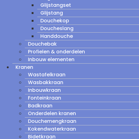
Glijstangset
Glijstang
Douchekop
Doucheslang
Handdouche
Douchebak
Profielen & onderdelen
Inbouw elementen
Kranen
Wastafelkraan
Wasbakkraan
Inbouwkraan
Fonteinkraan
Badkraan
Onderdelen kranen
Douchemengkraan
Kokendwaterkraan
Bidetkraan