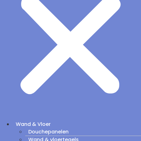
Wand & Vloer
Douchepanelen
Wand & vloertegels