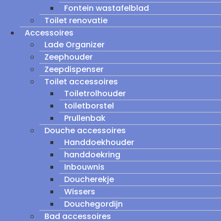
Fontein wastafelblad
Toilet renovatie
Accessoires
Lade Organizer
Zeephouder
Zeepdispenser
Toilet accessoires
Toiletrolhouder
toiletborstel
Prullenbak
Douche accessoires
Handdoekhouder
handdoekring
Inbouwnis
Doucherekje
Wissers
Douchegordijn
Bad accessoires