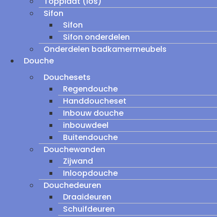
Topplaat (los)
Sifon
Sifon
Sifon onderdelen
Onderdelen badkamermeubels
Douche
Douchesets
Regendouche
Handdoucheset
Inbouw douche
inbouwdeel
Buitendouche
Douchewanden
Zijwand
Inloopdouche
Douchedeuren
Draaideuren
Schuifdeuren