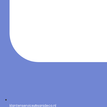
klantenservice@sanideco.nl