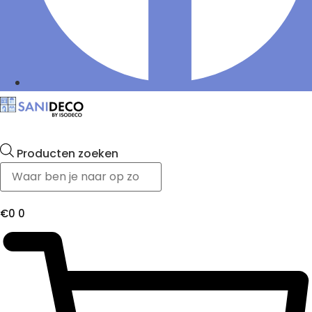
Producten zoeken
€
0
0