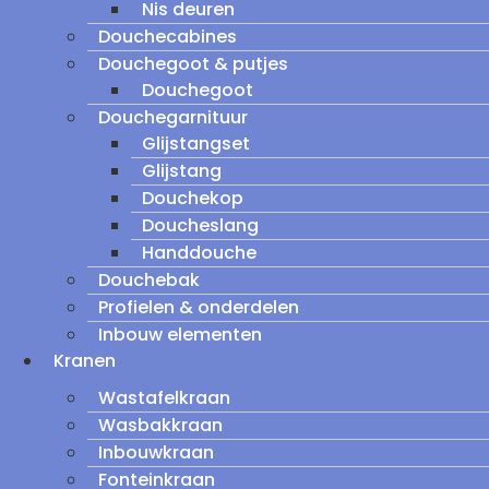
Nis deuren
Douchecabines
Douchegoot & putjes
Douchegoot
Douchegarnituur
Glijstangset
Glijstang
Douchekop
Doucheslang
Handdouche
Douchebak
Profielen & onderdelen
Inbouw elementen
Kranen
Wastafelkraan
Wasbakkraan
Inbouwkraan
Fonteinkraan