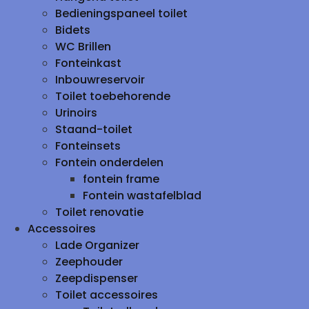
Bedieningspaneel toilet
Bidets
WC Brillen
Fonteinkast
Inbouwreservoir
Toilet toebehorende
Urinoirs
Staand-toilet
Fonteinsets
Fontein onderdelen
fontein frame
Fontein wastafelblad
Toilet renovatie
Accessoires
Lade Organizer
Zeephouder
Zeepdispenser
Toilet accessoires