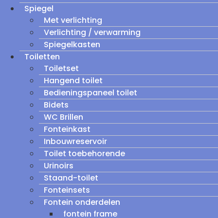
Spiegel
Met verlichting
Verlichting / verwarming
Spiegelkasten
Toiletten
Toiletset
Hangend toilet
Bedieningspaneel toilet
Bidets
WC Brillen
Fonteinkast
Inbouwreservoir
Toilet toebehorende
Urinoirs
Staand-toilet
Fonteinsets
Fontein onderdelen
fontein frame