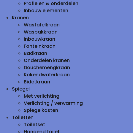
Profielen & onderdelen
Inbouw elementen
Kranen
Wastafelkraan
Wasbakkraan
Inbouwkraan
Fonteinkraan
Badkraan
Onderdelen kranen
Douchemengkraan
Kokendwaterkraan
Bidetkraan
Spiegel
Met verlichting
Verlichting / verwarming
Spiegelkasten
Toiletten
Toiletset
Hangend toilet