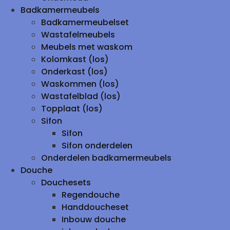
Badkamermeubels
Badkamermeubelset
Wastafelmeubels
Meubels met waskom
Kolomkast (los)
Onderkast (los)
Waskommen (los)
Wastafelblad (los)
Topplaat (los)
Sifon
Sifon
Sifon onderdelen
Onderdelen badkamermeubels
Douche
Douchesets
Regendouche
Handdoucheset
Inbouw douche