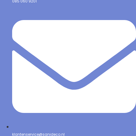
085 060 9201
klantenservice@sanideco.nl