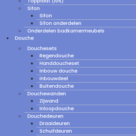
Topplaat (los)
Sifon
Sifon
Sifon onderdelen
Onderdelen badkamermeubels
Douche
Douchesets
Regendouche
Handdoucheset
Inbouw douche
inbouwdeel
Buitendouche
Douchewanden
Zijwand
Inloopdouche
Douchedeuren
Draaideuren
Schuifdeuren