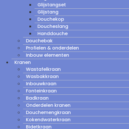
Glijstangset
Glijstang
Douchekop
Doucheslang
Handdouche
Douchebak
Profielen & onderdelen
Inbouw elementen
Kranen
Wastafelkraan
Wasbakkraan
Inbouwkraan
Fonteinkraan
Badkraan
Onderdelen kranen
Douchemengkraan
Kokendwaterkraan
Bidetkraan