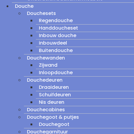
Douche
Douchesets
Regendouche
Handdoucheset
Inbouw douche
inbouwdeel
Buitendouche
Douchewanden
Zijwand
Inloopdouche
Douchedeuren
Draaideuren
Schuifdeuren
Nis deuren
Douchecabines
Douchegoot & putjes
Douchegoot
Douchegarnituur