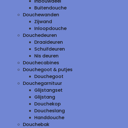
inbouwdeel
Buitendouche
Douchewanden
Zijwand
Inloopdouche
Douchedeuren
Draaideuren
Schuifdeuren
Nis deuren
Douchecabines
Douchegoot & putjes
Douchegoot
Douchegarnituur
Glijstangset
Glijstang
Douchekop
Doucheslang
Handdouche
Douchebak