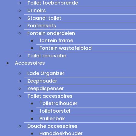
Toilet toebehorende
Urinoirs
Staand-toilet
Fonteinsets
Fontein onderdelen
fontein frame
Fontein wastafelblad
Toilet renovatie
Accessoires
Lade Organizer
Zeephouder
Zeepdispenser
Toilet accessoires
Toiletrolhouder
toiletborstel
Prullenbak
Douche accessoires
Handdoekhouder