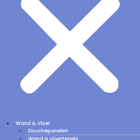
Wand & Vloer
Douchepanelen
Wand & vloertegels