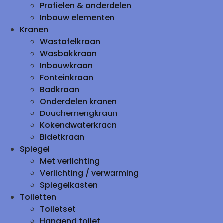
Profielen & onderdelen
Inbouw elementen
Kranen
Wastafelkraan
Wasbakkraan
Inbouwkraan
Fonteinkraan
Badkraan
Onderdelen kranen
Douchemengkraan
Kokendwaterkraan
Bidetkraan
Spiegel
Met verlichting
Verlichting / verwarming
Spiegelkasten
Toiletten
Toiletset
Hangend toilet