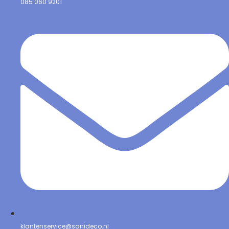
085 060 9201
klantenservice@sanideco.nl