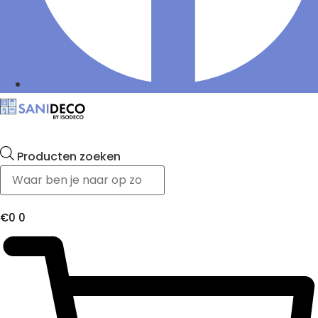
Producten zoeken
€
0
0