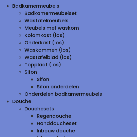
Badkamermeubels
Badkamermeubelset
Wastafelmeubels
Meubels met waskom
Kolomkast (los)
Onderkast (los)
Waskommen (los)
Wastafelblad (los)
Topplaat (los)
Sifon
Sifon
Sifon onderdelen
Onderdelen badkamermeubels
Douche
Douchesets
Regendouche
Handdoucheset
Inbouw douche