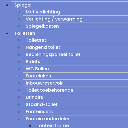
Spiegel
Met verlichting
Verlichting / verwarming
Spiegelkasten
Toiletten
Toiletset
Hangend toilet
Bedieningspaneel toilet
Bidets
WC Brillen
Fonteinkast
Inbouwreservoir
Toilet toebehorende
Urinoirs
Staand-toilet
Fonteinsets
Fontein onderdelen
fontein frame