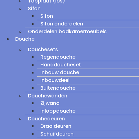
Topplaat (los)
Sifon
Sifon
Sifon onderdelen
Onderdelen badkamermeubels
Douche
Douchesets
Regendouche
Handdoucheset
Inbouw douche
inbouwdeel
Buitendouche
Douchewanden
Zijwand
Inloopdouche
Douchedeuren
Draaideuren
Schuifdeuren