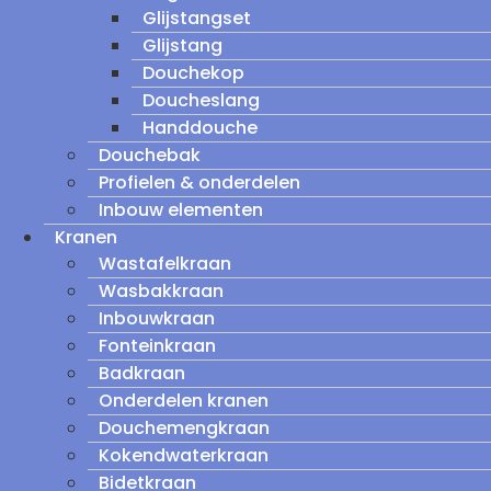
Glijstangset
Glijstang
Douchekop
Doucheslang
Handdouche
Douchebak
Profielen & onderdelen
Inbouw elementen
Kranen
Wastafelkraan
Wasbakkraan
Inbouwkraan
Fonteinkraan
Badkraan
Onderdelen kranen
Douchemengkraan
Kokendwaterkraan
Bidetkraan