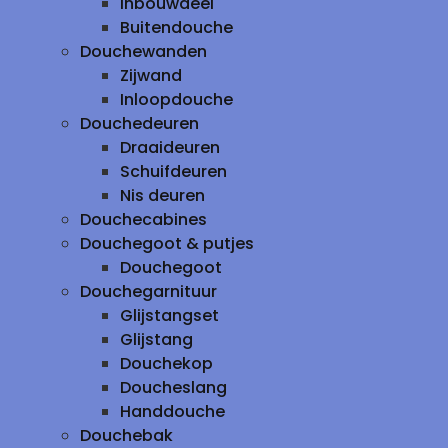
inbouwdeel
Buitendouche
Douchewanden
Zijwand
Inloopdouche
Douchedeuren
Draaideuren
Schuifdeuren
Nis deuren
Douchecabines
Douchegoot & putjes
Douchegoot
Douchegarnituur
Glijstangset
Glijstang
Douchekop
Doucheslang
Handdouche
Douchebak