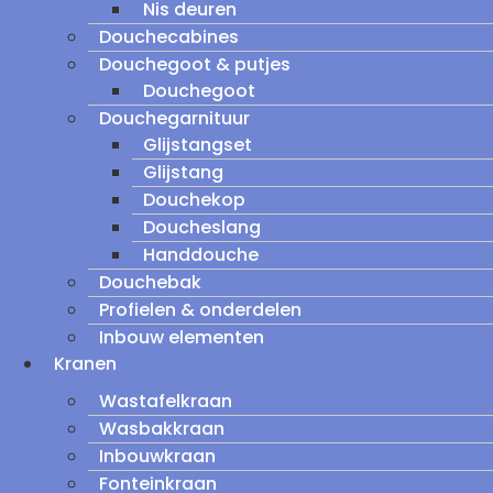
Nis deuren
Douchecabines
Douchegoot & putjes
Douchegoot
Douchegarnituur
Glijstangset
Glijstang
Douchekop
Doucheslang
Handdouche
Douchebak
Profielen & onderdelen
Inbouw elementen
Kranen
Wastafelkraan
Wasbakkraan
Inbouwkraan
Fonteinkraan