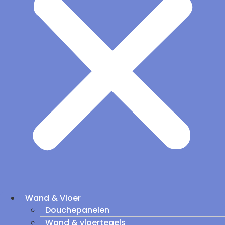
Wand & Vloer
Douchepanelen
Wand & vloertegels