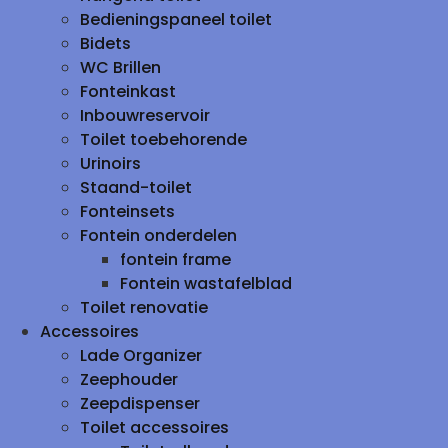
Bedieningspaneel toilet
Bidets
WC Brillen
Fonteinkast
Inbouwreservoir
Toilet toebehorende
Urinoirs
Staand-toilet
Fonteinsets
Fontein onderdelen
fontein frame
Fontein wastafelblad
Toilet renovatie
Accessoires
Lade Organizer
Zeephouder
Zeepdispenser
Toilet accessoires