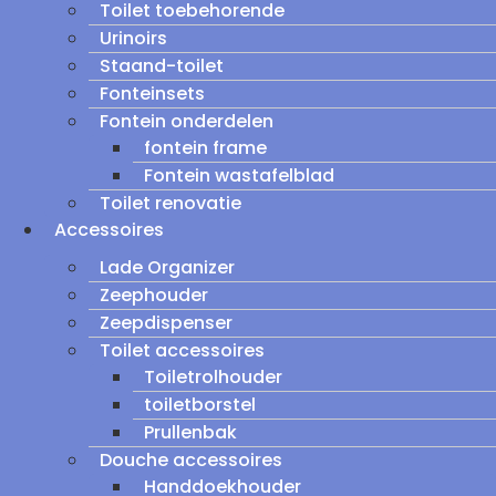
Toilet toebehorende
Urinoirs
Staand-toilet
Fonteinsets
Fontein onderdelen
fontein frame
Fontein wastafelblad
Toilet renovatie
Accessoires
Lade Organizer
Zeephouder
Zeepdispenser
Toilet accessoires
Toiletrolhouder
toiletborstel
Prullenbak
Douche accessoires
Handdoekhouder