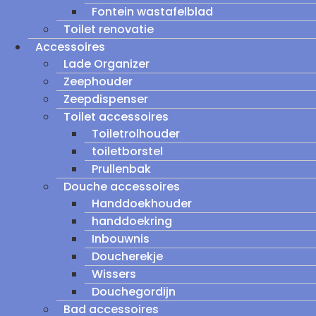
Fontein wastafelblad
Toilet renovatie
Accessoires
Lade Organizer
Zeephouder
Zeepdispenser
Toilet accessoires
Toiletrolhouder
toiletborstel
Prullenbak
Douche accessoires
Handdoekhouder
handdoekring
Inbouwnis
Doucherekje
Wissers
Douchegordijn
Bad accessoires