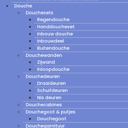
Douche
Douchesets
Regendouche
Handdoucheset
Inbouw douche
inbouwdeel
Buitendouche
Douchewanden
Zijwand
Inloopdouche
Douchedeuren
Draaideuren
Schuifdeuren
Nis deuren
Douchecabines
Douchegoot & putjes
Douchegoot
Douchegarnituur