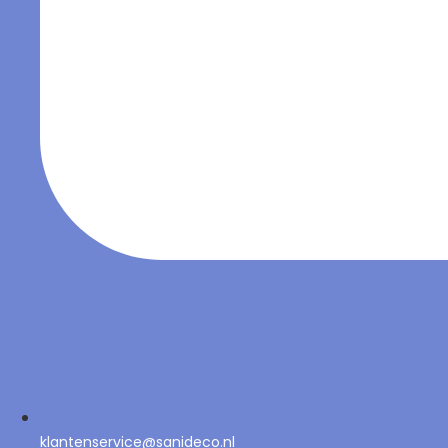
klantenservice@sanideco.nl