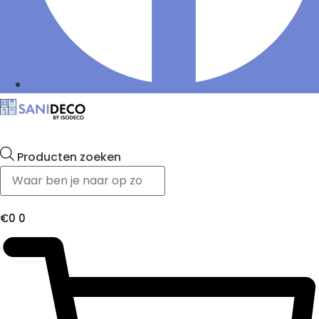
Producten zoeken
€
0
0