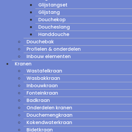
Glijstangset
Glijstang
Douchekop
Doucheslang
Handdouche
Douchebak
Profielen & onderdelen
Inbouw elementen
Kranen
Wastafelkraan
Wasbakkraan
Inbouwkraan
Fonteinkraan
Badkraan
Onderdelen kranen
Douchemengkraan
Kokendwaterkraan
Bidetkraan