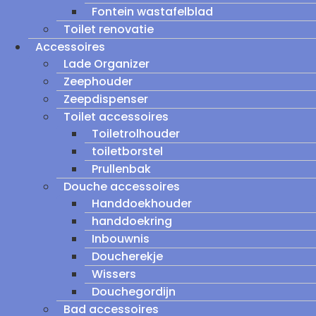
Fontein wastafelblad
Toilet renovatie
Accessoires
Lade Organizer
Zeephouder
Zeepdispenser
Toilet accessoires
Toiletrolhouder
toiletborstel
Prullenbak
Douche accessoires
Handdoekhouder
handdoekring
Inbouwnis
Doucherekje
Wissers
Douchegordijn
Bad accessoires