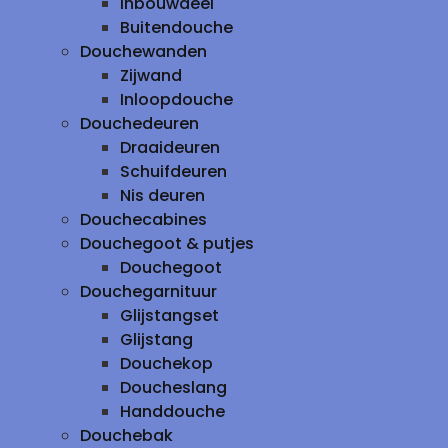
inbouwdeel
Buitendouche
Douchewanden
Zijwand
Inloopdouche
Douchedeuren
Draaideuren
Schuifdeuren
Nis deuren
Douchecabines
Douchegoot & putjes
Douchegoot
Douchegarnituur
Glijstangset
Glijstang
Douchekop
Doucheslang
Handdouche
Douchebak