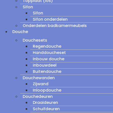
Topplaat (los)
Sifon
Sifon
Sifon onderdelen
Onderdelen badkamermeubels
Douche
Douchesets
Regendouche
Handdoucheset
Inbouw douche
inbouwdeel
Buitendouche
Douchewanden
Zijwand
Inloopdouche
Douchedeuren
Draaideuren
Schuifdeuren