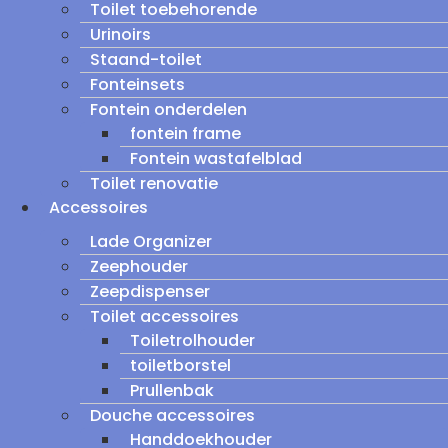
Toilet toebehorende
Urinoirs
Staand-toilet
Fonteinsets
Fontein onderdelen
fontein frame
Fontein wastafelblad
Toilet renovatie
Accessoires
Lade Organizer
Zeephouder
Zeepdispenser
Toilet accessoires
Toiletrolhouder
toiletborstel
Prullenbak
Douche accessoires
Handdoekhouder