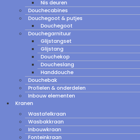
Nis deuren
Douchecabines
Douchegoot & putjes
Douchegoot
Douchegarnituur
Glijstangset
Glijstang
Douchekop
Doucheslang
Handdouche
Douchebak
Profielen & onderdelen
Inbouw elementen
Kranen
Wastafelkraan
Wasbakkraan
Inbouwkraan
Fonteinkraan