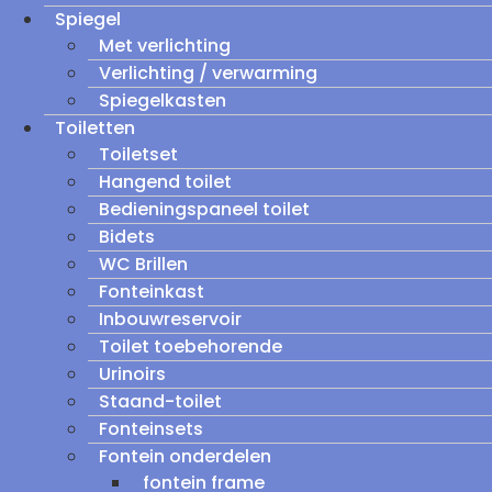
Spiegel
Met verlichting
Verlichting / verwarming
Spiegelkasten
Toiletten
Toiletset
Hangend toilet
Bedieningspaneel toilet
Bidets
WC Brillen
Fonteinkast
Inbouwreservoir
Toilet toebehorende
Urinoirs
Staand-toilet
Fonteinsets
Fontein onderdelen
fontein frame