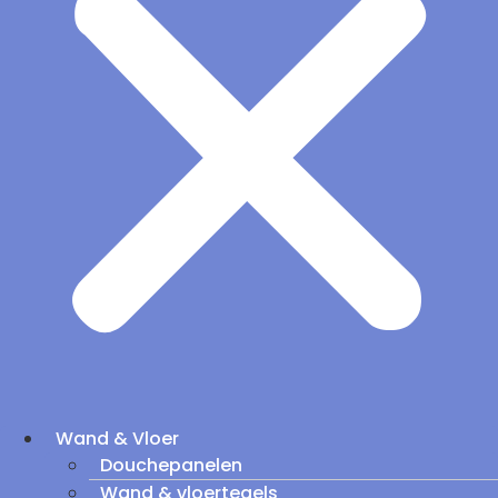
Wand & Vloer
Douchepanelen
Wand & vloertegels