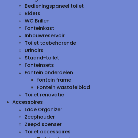
Bedieningspaneel toilet
Bidets
WC Brillen
Fonteinkast
Inbouwreservoir
Toilet toebehorende
Urinoirs
Staand-toilet
Fonteinsets
Fontein onderdelen
fontein frame
Fontein wastafelblad
Toilet renovatie
Accessoires
Lade Organizer
Zeephouder
Zeepdispenser
Toilet accessoires