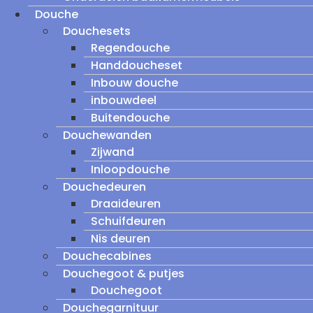
Douche
Douchesets
Regendouche
Handdoucheset
Inbouw douche
inbouwdeel
Buitendouche
Douchewanden
Zijwand
Inloopdouche
Douchedeuren
Draaideuren
Schuifdeuren
Nis deuren
Douchecabines
Douchegoot & putjes
Douchegoot
Douchegarnituur