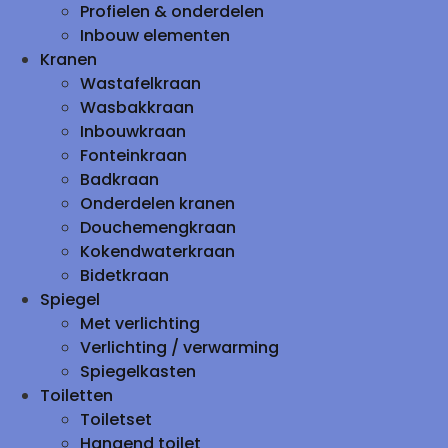
Profielen & onderdelen
Inbouw elementen
Kranen
Wastafelkraan
Wasbakkraan
Inbouwkraan
Fonteinkraan
Badkraan
Onderdelen kranen
Douchemengkraan
Kokendwaterkraan
Bidetkraan
Spiegel
Met verlichting
Verlichting / verwarming
Spiegelkasten
Toiletten
Toiletset
Hangend toilet