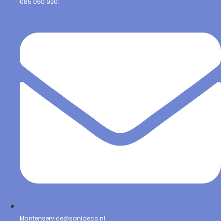
085 060 9201
klantenservice@sanideco.nl