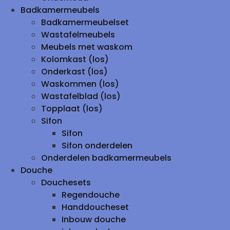
Badkamermeubels
Badkamermeubelset
Wastafelmeubels
Meubels met waskom
Kolomkast (los)
Onderkast (los)
Waskommen (los)
Wastafelblad (los)
Topplaat (los)
Sifon
Sifon
Sifon onderdelen
Onderdelen badkamermeubels
Douche
Douchesets
Regendouche
Handdoucheset
Inbouw douche