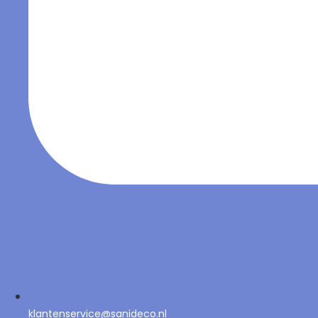
klantenservice@sanideco.nl