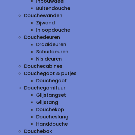
inbouwdeel
Buitendouche
Douchewanden
Zijwand
Inloopdouche
Douchedeuren
Draaideuren
Schuifdeuren
Nis deuren
Douchecabines
Douchegoot & putjes
Douchegoot
Douchegarnituur
Glijstangset
Glijstang
Douchekop
Doucheslang
Handdouche
Douchebak