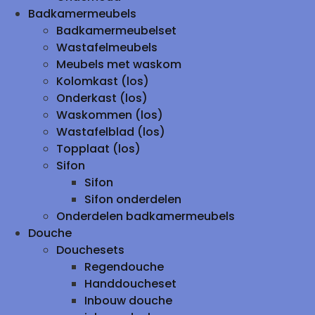
Badkamermeubels
Badkamermeubelset
Wastafelmeubels
Meubels met waskom
Kolomkast (los)
Onderkast (los)
Waskommen (los)
Wastafelblad (los)
Topplaat (los)
Sifon
Sifon
Sifon onderdelen
Onderdelen badkamermeubels
Douche
Douchesets
Regendouche
Handdoucheset
Inbouw douche