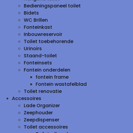
Bedieningspaneel toilet
Bidets
WC Brillen
Fonteinkast
Inbouwreservoir
Toilet toebehorende
Urinoirs
Staand-toilet
Fonteinsets
Fontein onderdelen
fontein frame
Fontein wastafelblad
Toilet renovatie
Accessoires
Lade Organizer
Zeephouder
Zeepdispenser
Toilet accessoires