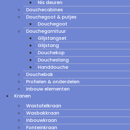
Nis deuren
Douchecabines
Douchegoot & putjes
Douchegoot
Douchegarnituur
Glijstangset
Glijstang
Douchekop
Doucheslang
Handdouche
Douchebak
Profielen & onderdelen
Inbouw elementen
Kranen
Wastafelkraan
Wasbakkraan
Inbouwkraan
Fonteinkraan