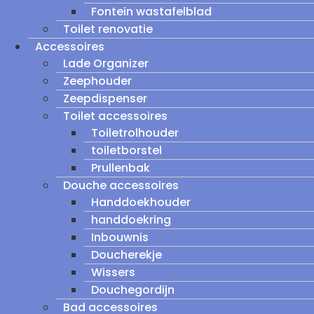
Fontein wastafelblad
Toilet renovatie
Accessoires
Lade Organizer
Zeephouder
Zeepdispenser
Toilet accessoires
Toiletrolhouder
toiletborstel
Prullenbak
Douche accessoires
Handdoekhouder
handdoekring
Inbouwnis
Doucherekje
Wissers
Douchegordijn
Bad accessoires