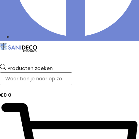
Producten zoeken
€
0
0