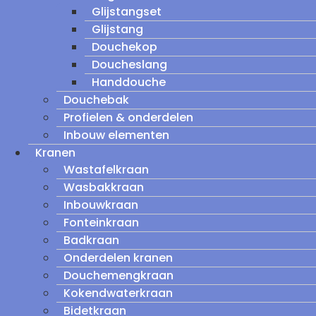
Glijstangset
Glijstang
Douchekop
Doucheslang
Handdouche
Douchebak
Profielen & onderdelen
Inbouw elementen
Kranen
Wastafelkraan
Wasbakkraan
Inbouwkraan
Fonteinkraan
Badkraan
Onderdelen kranen
Douchemengkraan
Kokendwaterkraan
Bidetkraan