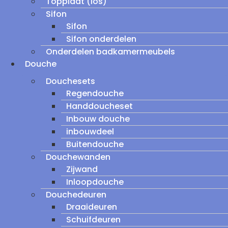
Topplaat (los)
Sifon
Sifon
Sifon onderdelen
Onderdelen badkamermeubels
Douche
Douchesets
Regendouche
Handdoucheset
Inbouw douche
inbouwdeel
Buitendouche
Douchewanden
Zijwand
Inloopdouche
Douchedeuren
Draaideuren
Schuifdeuren