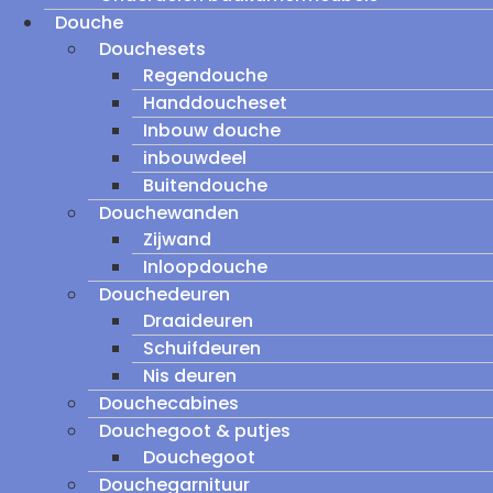
Douche
Douchesets
Regendouche
Handdoucheset
Inbouw douche
inbouwdeel
Buitendouche
Douchewanden
Zijwand
Inloopdouche
Douchedeuren
Draaideuren
Schuifdeuren
Nis deuren
Douchecabines
Douchegoot & putjes
Douchegoot
Douchegarnituur