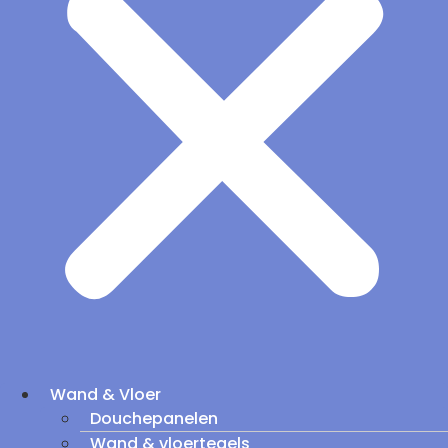
Wand & Vloer
Douchepanelen
Wand & vloertegels