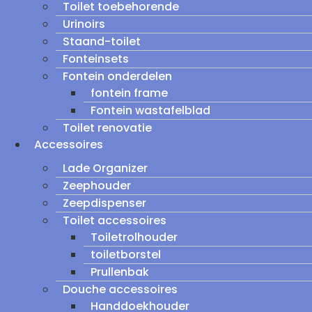
Toilet toebehorende
Urinoirs
Staand-toilet
Fonteinsets
Fontein onderdelen
fontein frame
Fontein wastafelblad
Toilet renovatie
Accessoires
Lade Organizer
Zeephouder
Zeepdispenser
Toilet accessoires
Toiletrolhouder
toiletborstel
Prullenbak
Douche accessoires
Handdoekhouder