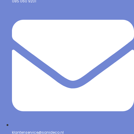
085 060 9201
klantenservice@sanideco.nl