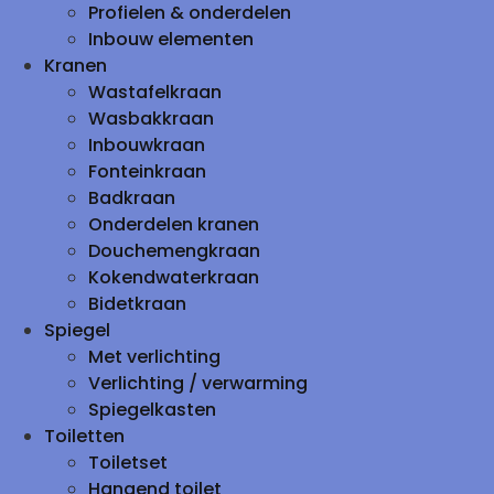
Profielen & onderdelen
Inbouw elementen
Kranen
Wastafelkraan
Wasbakkraan
Inbouwkraan
Fonteinkraan
Badkraan
Onderdelen kranen
Douchemengkraan
Kokendwaterkraan
Bidetkraan
Spiegel
Met verlichting
Verlichting / verwarming
Spiegelkasten
Toiletten
Toiletset
Hangend toilet