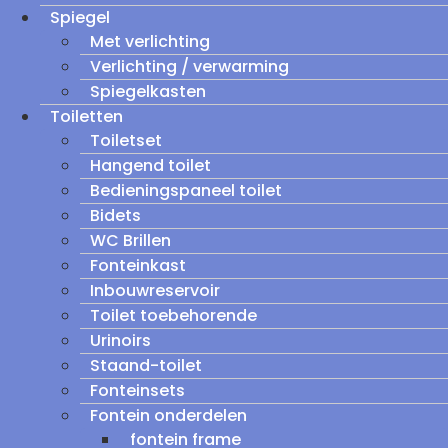
Spiegel
Met verlichting
Verlichting / verwarming
Spiegelkasten
Toiletten
Toiletset
Hangend toilet
Bedieningspaneel toilet
Bidets
WC Brillen
Fonteinkast
Inbouwreservoir
Toilet toebehorende
Urinoirs
Staand-toilet
Fonteinsets
Fontein onderdelen
fontein frame