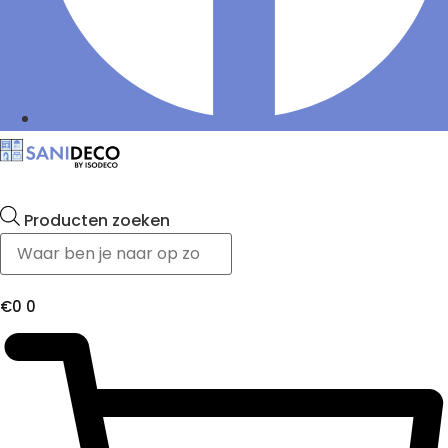
Producten zoeken
€
0
0