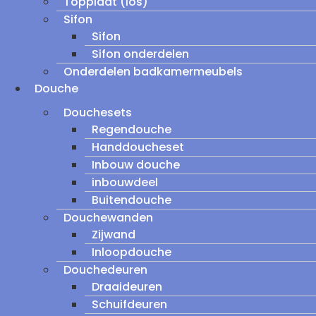
Topplaat (los)
Sifon
Sifon
Sifon onderdelen
Onderdelen badkamermeubels
Douche
Douchesets
Regendouche
Handdoucheset
Inbouw douche
inbouwdeel
Buitendouche
Douchewanden
Zijwand
Inloopdouche
Douchedeuren
Draaideuren
Schuifdeuren