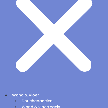
Wand & Vloer
Douchepanelen
Wand & vloertegels