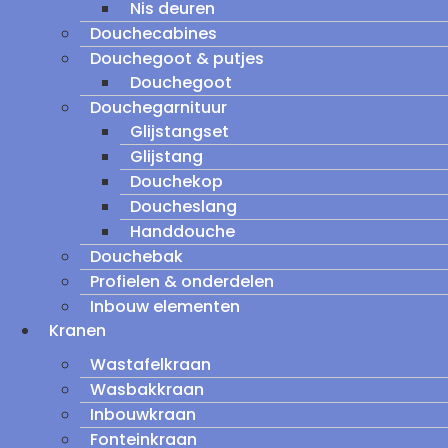
Nis deuren
Douchecabines
Douchegoot & putjes
Douchegoot
Douchegarnituur
Glijstangset
Glijstang
Douchekop
Doucheslang
Handdouche
Douchebak
Profielen & onderdelen
Inbouw elementen
Kranen
Wastafelkraan
Wasbakkraan
Inbouwkraan
Fonteinkraan