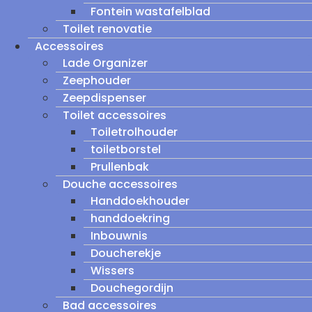
Fontein wastafelblad
Toilet renovatie
Accessoires
Lade Organizer
Zeephouder
Zeepdispenser
Toilet accessoires
Toiletrolhouder
toiletborstel
Prullenbak
Douche accessoires
Handdoekhouder
handdoekring
Inbouwnis
Doucherekje
Wissers
Douchegordijn
Bad accessoires