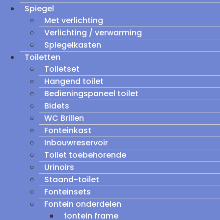
Spiegel
Met verlichting
Verlichting / verwarming
Spiegelkasten
Toiletten
Toiletset
Hangend toilet
Bedieningspaneel toilet
Bidets
WC Brillen
Fonteinkast
Inbouwreservoir
Toilet toebehorende
Urinoirs
Staand-toilet
Fonteinsets
Fontein onderdelen
fontein frame