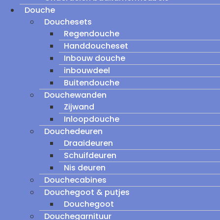
Douche
Douchesets
Regendouche
Handdoucheset
Inbouw douche
inbouwdeel
Buitendouche
Douchewanden
Zijwand
Inloopdouche
Douchedeuren
Draaideuren
Schuifdeuren
Nis deuren
Douchecabines
Douchegoot & putjes
Douchegoot
Douchegarnituur