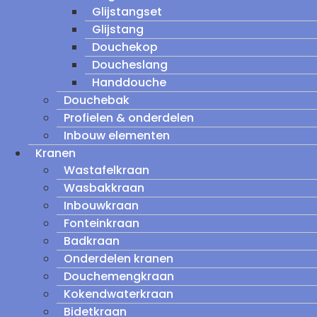
Glijstangset
Glijstang
Douchekop
Doucheslang
Handdouche
Douchebak
Profielen & onderdelen
Inbouw elementen
Kranen
Wastafelkraan
Wasbakkraan
Inbouwkraan
Fonteinkraan
Badkraan
Onderdelen kranen
Douchemengkraan
Kokendwaterkraan
Bidetkraan