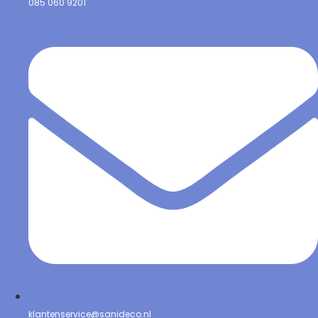
085 060 9201
klantenservice@sanideco.nl