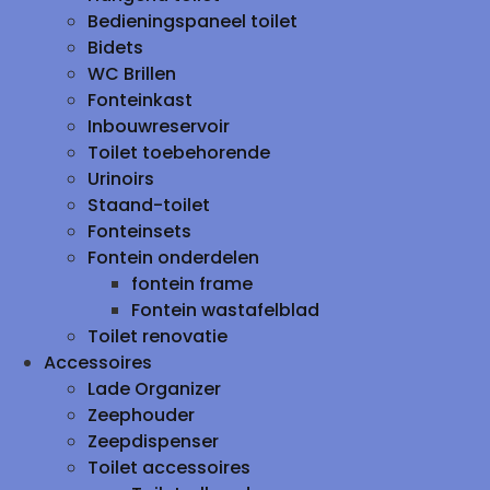
Bedieningspaneel toilet
Bidets
WC Brillen
Fonteinkast
Inbouwreservoir
Toilet toebehorende
Urinoirs
Staand-toilet
Fonteinsets
Fontein onderdelen
fontein frame
Fontein wastafelblad
Toilet renovatie
Accessoires
Lade Organizer
Zeephouder
Zeepdispenser
Toilet accessoires