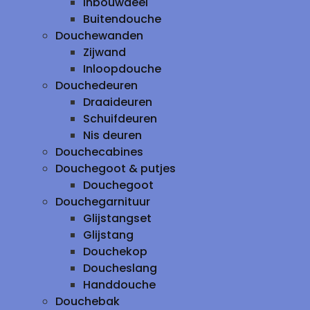
inbouwdeel
Buitendouche
Douchewanden
Zijwand
Inloopdouche
Douchedeuren
Draaideuren
Schuifdeuren
Nis deuren
Douchecabines
Douchegoot & putjes
Douchegoot
Douchegarnituur
Glijstangset
Glijstang
Douchekop
Doucheslang
Handdouche
Douchebak