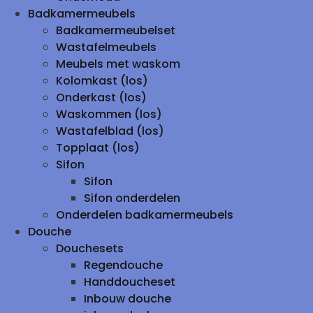
Badkamermeubels
Badkamermeubelset
Wastafelmeubels
Meubels met waskom
Kolomkast (los)
Onderkast (los)
Waskommen (los)
Wastafelblad (los)
Topplaat (los)
Sifon
Sifon
Sifon onderdelen
Onderdelen badkamermeubels
Douche
Douchesets
Regendouche
Handdoucheset
Inbouw douche