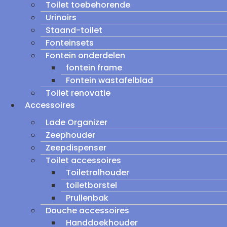
Toilet toebehorende
Urinoirs
Staand-toilet
Fonteinsets
Fontein onderdelen
fontein frame
Fontein wastafelblad
Toilet renovatie
Accessoires
Lade Organizer
Zeephouder
Zeepdispenser
Toilet accessoires
Toiletrolhouder
toiletborstel
Prullenbak
Douche accessoires
Handdoekhouder