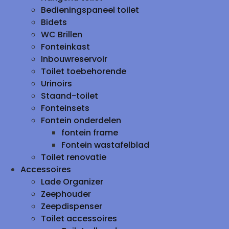
Bedieningspaneel toilet
Bidets
WC Brillen
Fonteinkast
Inbouwreservoir
Toilet toebehorende
Urinoirs
Staand-toilet
Fonteinsets
Fontein onderdelen
fontein frame
Fontein wastafelblad
Toilet renovatie
Accessoires
Lade Organizer
Zeephouder
Zeepdispenser
Toilet accessoires