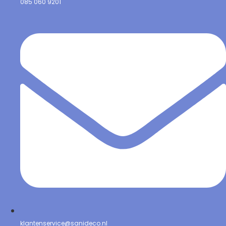
085 060 9201
klantenservice@sanideco.nl