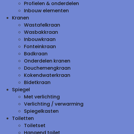
Profielen & onderdelen
Inbouw elementen
Kranen
Wastafelkraan
Wasbakkraan
Inbouwkraan
Fonteinkraan
Badkraan
Onderdelen kranen
Douchemengkraan
Kokendwaterkraan
Bidetkraan
Spiegel
Met verlichting
Verlichting / verwarming
Spiegelkasten
Toiletten
Toiletset
Hangend toilet