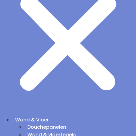
Wand & Vloer
Douchepanelen
Wand & vloertegels