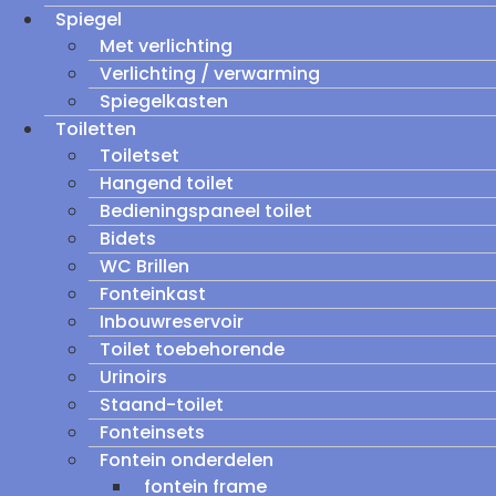
Spiegel
Met verlichting
Verlichting / verwarming
Spiegelkasten
Toiletten
Toiletset
Hangend toilet
Bedieningspaneel toilet
Bidets
WC Brillen
Fonteinkast
Inbouwreservoir
Toilet toebehorende
Urinoirs
Staand-toilet
Fonteinsets
Fontein onderdelen
fontein frame