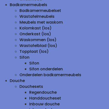
Badkamermeubels
Badkamermeubelset
Wastafelmeubels
Meubels met waskom
Kolomkast (los)
Onderkast (los)
Waskommen (los)
Wastafelblad (los)
Topplaat (los)
Sifon
Sifon
Sifon onderdelen
Onderdelen badkamermeubels
Douche
Douchesets
Regendouche
Handdoucheset
Inbouw douche