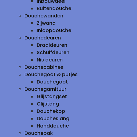
inbouwdeel
Buitendouche
Douchewanden
Zijwand
Inloopdouche
Douchedeuren
Draaideuren
Schuifdeuren
Nis deuren
Douchecabines
Douchegoot & putjes
Douchegoot
Douchegarnituur
Glijstangset
Glijstang
Douchekop
Doucheslang
Handdouche
Douchebak