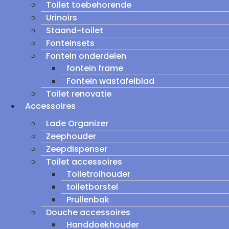
Toilet toebehorende
Urinoirs
Staand-toilet
Fonteinsets
Fontein onderdelen
fontein frame
Fontein wastafelblad
Toilet renovatie
Accessoires
Lade Organizer
Zeephouder
Zeepdispenser
Toilet accessoires
Toiletrolhouder
toiletborstel
Prullenbak
Douche accessoires
Handdoekhouder