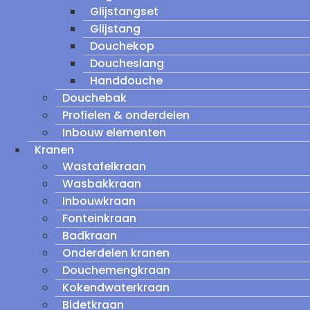
Glijstangset
Glijstang
Douchekop
Doucheslang
Handdouche
Douchebak
Profielen & onderdelen
Inbouw elementen
Kranen
Wastafelkraan
Wasbakkraan
Inbouwkraan
Fonteinkraan
Badkraan
Onderdelen kranen
Douchemengkraan
Kokendwaterkraan
Bidetkraan