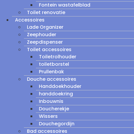
Fontein wastafelblad
Toilet renovatie
Accessoires
Lade Organizer
Zeephouder
Zeepdispenser
Toilet accessoires
Toiletrolhouder
toiletborstel
Prullenbak
Douche accessoires
Handdoekhouder
handdoekring
Inbouwnis
Doucherekje
Wissers
Douchegordijn
Bad accessoires