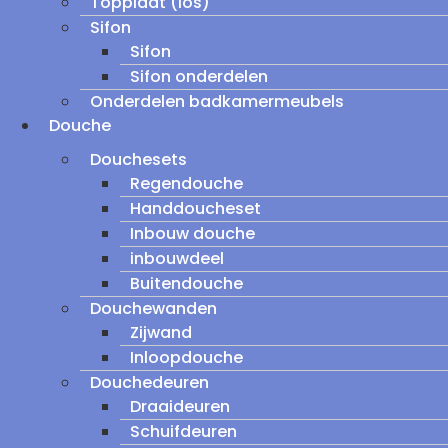
Topplaat (los)
Sifon
Sifon
Sifon onderdelen
Onderdelen badkamermeubels
Douche
Douchesets
Regendouche
Handdoucheset
Inbouw douche
inbouwdeel
Buitendouche
Douchewanden
Zijwand
Inloopdouche
Douchedeuren
Draaideuren
Schuifdeuren