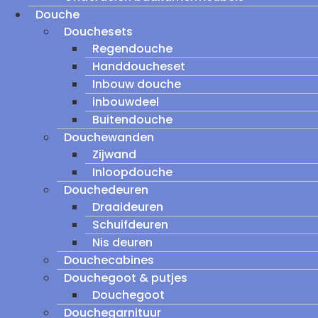
Douche
Douchesets
Regendouche
Handdoucheset
Inbouw douche
inbouwdeel
Buitendouche
Douchewanden
Zijwand
Inloopdouche
Douchedeuren
Draaideuren
Schuifdeuren
Nis deuren
Douchecabines
Douchegoot & putjes
Douchegoot
Douchegarnituur