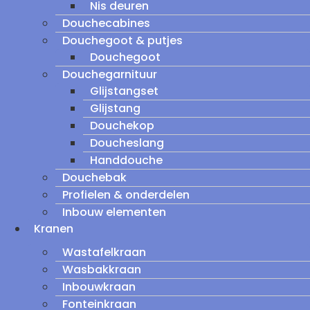
Nis deuren
Douchecabines
Douchegoot & putjes
Douchegoot
Douchegarnituur
Glijstangset
Glijstang
Douchekop
Doucheslang
Handdouche
Douchebak
Profielen & onderdelen
Inbouw elementen
Kranen
Wastafelkraan
Wasbakkraan
Inbouwkraan
Fonteinkraan