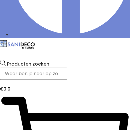
Producten zoeken
€
0
0