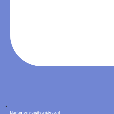
klantenservice@sanideco.nl