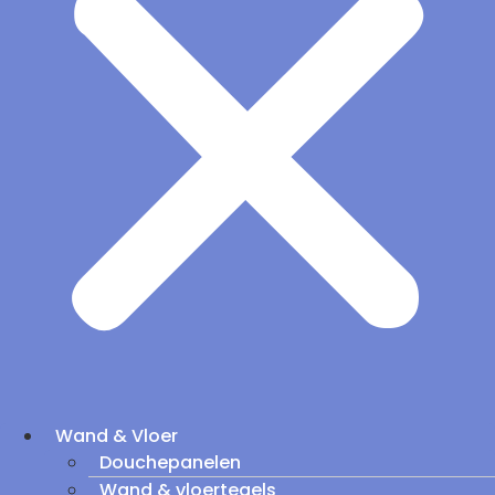
Wand & Vloer
Douchepanelen
Wand & vloertegels