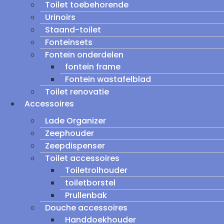
Toilet toebehorende
Urinoirs
Staand-toilet
Fonteinsets
Fontein onderdelen
fontein frame
Fontein wastafelblad
Toilet renovatie
Accessoires
Lade Organizer
Zeephouder
Zeepdispenser
Toilet accessoires
Toiletrolhouder
toiletborstel
Prullenbak
Douche accessoires
Handdoekhouder