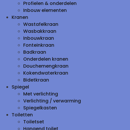
Profielen & onderdelen
Inbouw elementen
Kranen
Wastafelkraan
Wasbakkraan
Inbouwkraan
Fonteinkraan
Badkraan
Onderdelen kranen
Douchemengkraan
Kokendwaterkraan
Bidetkraan
Spiegel
Met verlichting
Verlichting / verwarming
Spiegelkasten
Toiletten
Toiletset
Hangend toilet