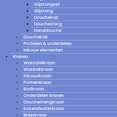
Glijstangset
Glijstang
Douchekop
Doucheslang
Handdouche
Douchebak
Profielen & onderdelen
Inbouw elementen
Kranen
Wastafelkraan
Wasbakkraan
Inbouwkraan
Fonteinkraan
Badkraan
Onderdelen kranen
Douchemengkraan
Kokendwaterkraan
Bidetkraan