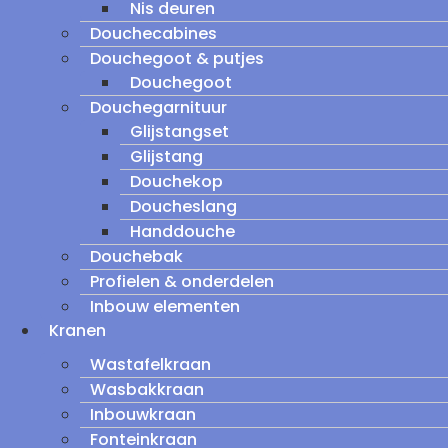
Nis deuren
Douchecabines
Douchegoot & putjes
Douchegoot
Douchegarnituur
Glijstangset
Glijstang
Douchekop
Doucheslang
Handdouche
Douchebak
Profielen & onderdelen
Inbouw elementen
Kranen
Wastafelkraan
Wasbakkraan
Inbouwkraan
Fonteinkraan