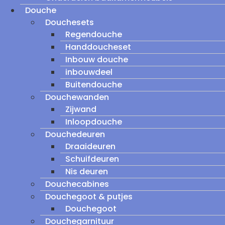
Douche
Douchesets
Regendouche
Handdoucheset
Inbouw douche
inbouwdeel
Buitendouche
Douchewanden
Zijwand
Inloopdouche
Douchedeuren
Draaideuren
Schuifdeuren
Nis deuren
Douchecabines
Douchegoot & putjes
Douchegoot
Douchegarnituur