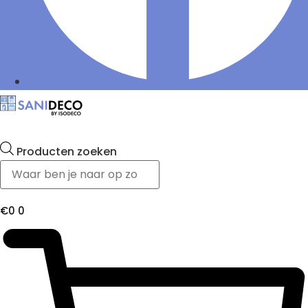
Producten zoeken
€
0
0