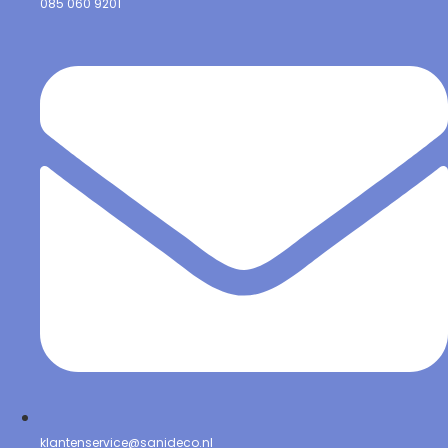
085 060 9201
klantenservice@sanideco.nl