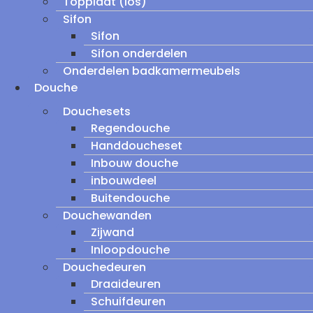
Topplaat (los)
Sifon
Sifon
Sifon onderdelen
Onderdelen badkamermeubels
Douche
Douchesets
Regendouche
Handdoucheset
Inbouw douche
inbouwdeel
Buitendouche
Douchewanden
Zijwand
Inloopdouche
Douchedeuren
Draaideuren
Schuifdeuren