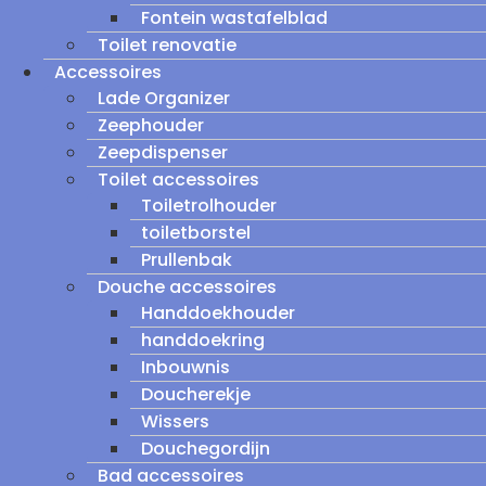
Fontein wastafelblad
Toilet renovatie
Accessoires
Lade Organizer
Zeephouder
Zeepdispenser
Toilet accessoires
Toiletrolhouder
toiletborstel
Prullenbak
Douche accessoires
Handdoekhouder
handdoekring
Inbouwnis
Doucherekje
Wissers
Douchegordijn
Bad accessoires