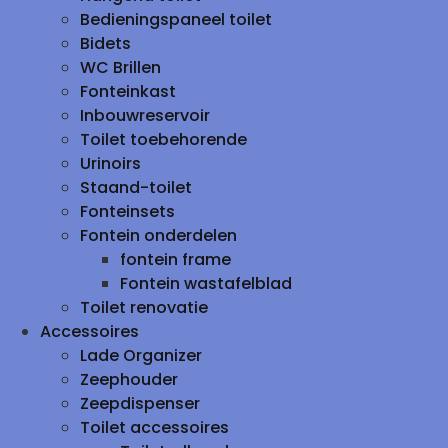
Bedieningspaneel toilet
Bidets
WC Brillen
Fonteinkast
Inbouwreservoir
Toilet toebehorende
Urinoirs
Staand-toilet
Fonteinsets
Fontein onderdelen
fontein frame
Fontein wastafelblad
Toilet renovatie
Accessoires
Lade Organizer
Zeephouder
Zeepdispenser
Toilet accessoires