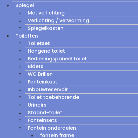
Spiegel
Met verlichting
Verlichting / verwarming
Spiegelkasten
Toiletten
Toiletset
Hangend toilet
Bedieningspaneel toilet
Bidets
WC Brillen
Fonteinkast
Inbouwreservoir
Toilet toebehorende
Urinoirs
Staand-toilet
Fonteinsets
Fontein onderdelen
fontein frame