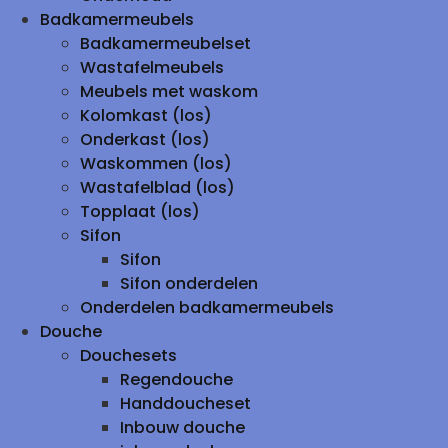
Badkamermeubels
Badkamermeubelset
Wastafelmeubels
Meubels met waskom
Kolomkast (los)
Onderkast (los)
Waskommen (los)
Wastafelblad (los)
Topplaat (los)
Sifon
Sifon
Sifon onderdelen
Onderdelen badkamermeubels
Douche
Douchesets
Regendouche
Handdoucheset
Inbouw douche