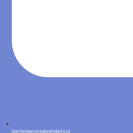
klantenservice@sanideco.nl