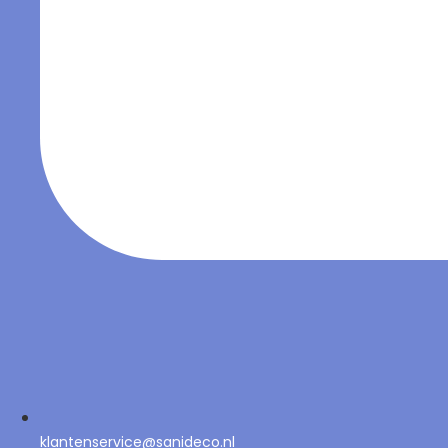
klantenservice@sanideco.nl