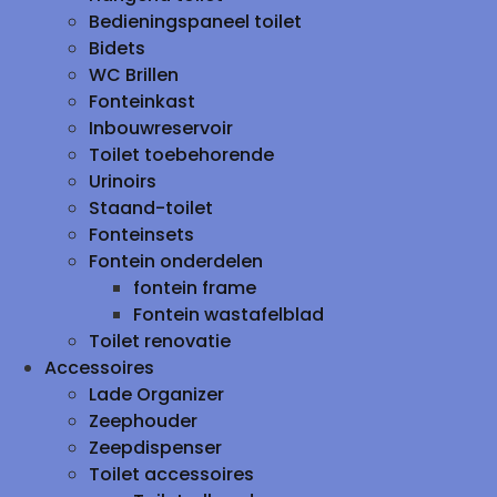
Bedieningspaneel toilet
Bidets
WC Brillen
Fonteinkast
Inbouwreservoir
Toilet toebehorende
Urinoirs
Staand-toilet
Fonteinsets
Fontein onderdelen
fontein frame
Fontein wastafelblad
Toilet renovatie
Accessoires
Lade Organizer
Zeephouder
Zeepdispenser
Toilet accessoires