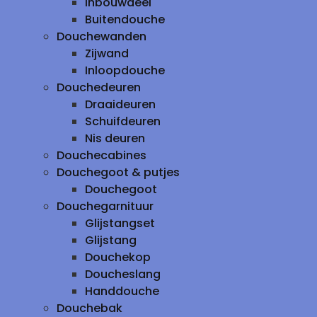
inbouwdeel
Buitendouche
Douchewanden
Zijwand
Inloopdouche
Douchedeuren
Draaideuren
Schuifdeuren
Nis deuren
Douchecabines
Douchegoot & putjes
Douchegoot
Douchegarnituur
Glijstangset
Glijstang
Douchekop
Doucheslang
Handdouche
Douchebak