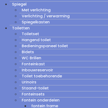
Spiegel
Met verlichting
Verlichting / verwarming
Spiegelkasten
Toiletten
Toiletset
Hangend toilet
Bedieningspaneel toilet
Bidets
WC Brillen
Fonteinkast
Inbouwreservoir
Toilet toebehorende
Urinoirs
Staand-toilet
Fonteinsets
Fontein onderdelen
fontein frame