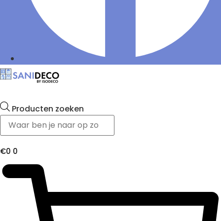
Producten zoeken
€
0
0