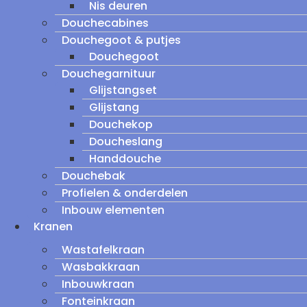
Nis deuren
Douchecabines
Douchegoot & putjes
Douchegoot
Douchegarnituur
Glijstangset
Glijstang
Douchekop
Doucheslang
Handdouche
Douchebak
Profielen & onderdelen
Inbouw elementen
Kranen
Wastafelkraan
Wasbakkraan
Inbouwkraan
Fonteinkraan