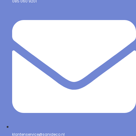
085 060 9201
klantenservice@sanideco.nl