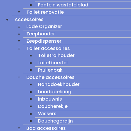
Fontein wastafelblad
Toilet renovatie
Accessoires
Lade Organizer
Zeephouder
Zeepdispenser
Toilet accessoires
Toiletrolhouder
toiletborstel
Prullenbak
Douche accessoires
Handdoekhouder
handdoekring
Inbouwnis
Doucherekje
Wissers
Douchegordijn
Bad accessoires