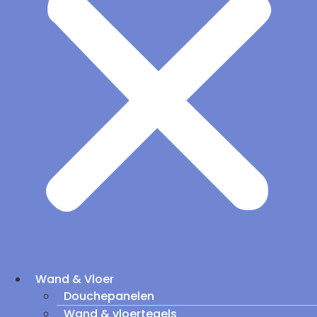
Wand & Vloer
Douchepanelen
Wand & vloertegels