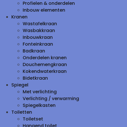
Profielen & onderdelen
Inbouw elementen
Kranen
Wastafelkraan
Wasbakkraan
Inbouwkraan
Fonteinkraan
Badkraan
Onderdelen kranen
Douchemengkraan
Kokendwaterkraan
Bidetkraan
Spiegel
Met verlichting
Verlichting / verwarming
Spiegelkasten
Toiletten
Toiletset
Hangend toilet