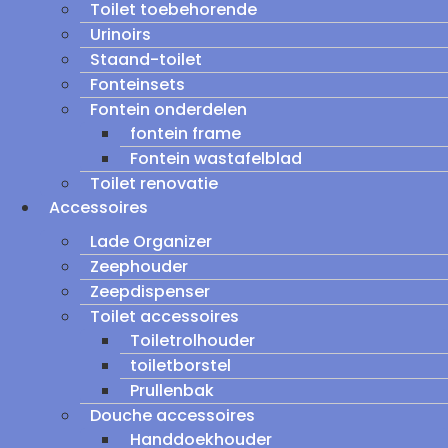
Toilet toebehorende
Urinoirs
Staand-toilet
Fonteinsets
Fontein onderdelen
fontein frame
Fontein wastafelblad
Toilet renovatie
Accessoires
Lade Organizer
Zeephouder
Zeepdispenser
Toilet accessoires
Toiletrolhouder
toiletborstel
Prullenbak
Douche accessoires
Handdoekhouder