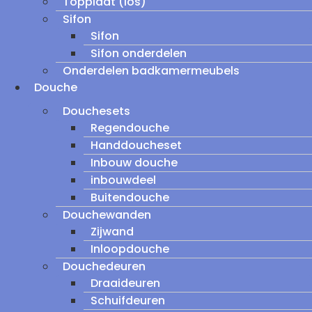
Topplaat (los)
Sifon
Sifon
Sifon onderdelen
Onderdelen badkamermeubels
Douche
Douchesets
Regendouche
Handdoucheset
Inbouw douche
inbouwdeel
Buitendouche
Douchewanden
Zijwand
Inloopdouche
Douchedeuren
Draaideuren
Schuifdeuren