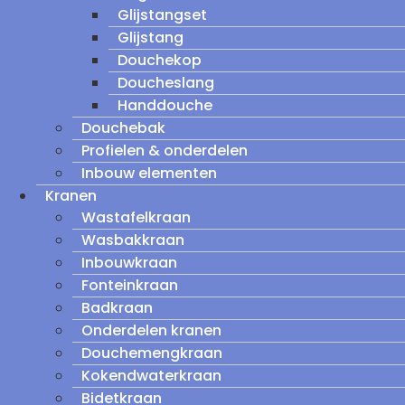
Glijstangset
Glijstang
Douchekop
Doucheslang
Handdouche
Douchebak
Profielen & onderdelen
Inbouw elementen
Kranen
Wastafelkraan
Wasbakkraan
Inbouwkraan
Fonteinkraan
Badkraan
Onderdelen kranen
Douchemengkraan
Kokendwaterkraan
Bidetkraan