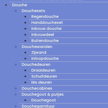
Douche
Douchesets
Regendouche
Handdoucheset
Inbouw douche
inbouwdeel
Buitendouche
Douchewanden
Zijwand
Inloopdouche
Douchedeuren
Draaideuren
Schuifdeuren
Nis deuren
Douchecabines
Douchegoot & putjes
Douchegoot
Douchegarnituur