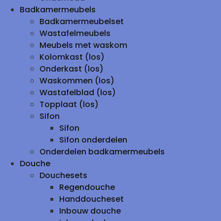
Badkamermeubels
Badkamermeubelset
Wastafelmeubels
Meubels met waskom
Kolomkast (los)
Onderkast (los)
Waskommen (los)
Wastafelblad (los)
Topplaat (los)
Sifon
Sifon
Sifon onderdelen
Onderdelen badkamermeubels
Douche
Douchesets
Regendouche
Handdoucheset
Inbouw douche