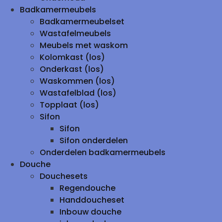
Badkamermeubels
Badkamermeubelset
Wastafelmeubels
Meubels met waskom
Kolomkast (los)
Onderkast (los)
Waskommen (los)
Wastafelblad (los)
Topplaat (los)
Sifon
Sifon
Sifon onderdelen
Onderdelen badkamermeubels
Douche
Douchesets
Regendouche
Handdoucheset
Inbouw douche