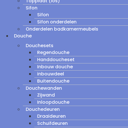
Topplaat (los)
Sifon
Sifon
Sifon onderdelen
Onderdelen badkamermeubels
Douche
Douchesets
Regendouche
Handdoucheset
Inbouw douche
inbouwdeel
Buitendouche
Douchewanden
Zijwand
Inloopdouche
Douchedeuren
Draaideuren
Schuifdeuren