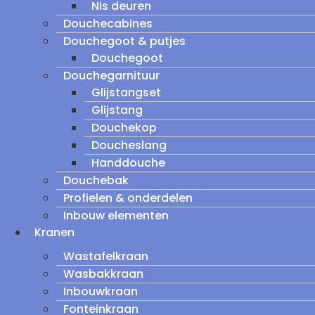
Nis deuren
Douchecabines
Douchegoot & putjes
Douchegoot
Douchegarnituur
Glijstangset
Glijstang
Douchekop
Doucheslang
Handdouche
Douchebak
Profielen & onderdelen
Inbouw elementen
Kranen
Wastafelkraan
Wasbakkraan
Inbouwkraan
Fonteinkraan