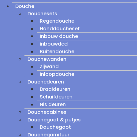
Douche
Douchesets
Regendouche
Handdoucheset
Inbouw douche
inbouwdeel
Buitendouche
Douchewanden
Zijwand
Inloopdouche
Douchedeuren
Draaideuren
Schuifdeuren
Nis deuren
Douchecabines
Douchegoot & putjes
Douchegoot
Douchegarnituur