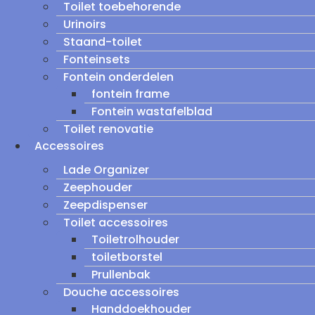
Toilet toebehorende
Urinoirs
Staand-toilet
Fonteinsets
Fontein onderdelen
fontein frame
Fontein wastafelblad
Toilet renovatie
Accessoires
Lade Organizer
Zeephouder
Zeepdispenser
Toilet accessoires
Toiletrolhouder
toiletborstel
Prullenbak
Douche accessoires
Handdoekhouder