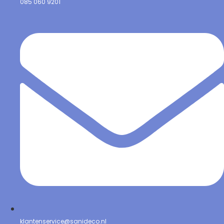
085 060 9201
klantenservice@sanideco.nl