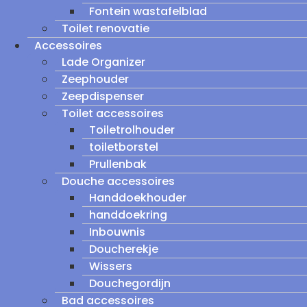
Fontein wastafelblad
Toilet renovatie
Accessoires
Lade Organizer
Zeephouder
Zeepdispenser
Toilet accessoires
Toiletrolhouder
toiletborstel
Prullenbak
Douche accessoires
Handdoekhouder
handdoekring
Inbouwnis
Doucherekje
Wissers
Douchegordijn
Bad accessoires