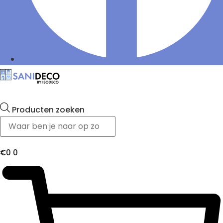
Producten zoeken
€
0
0