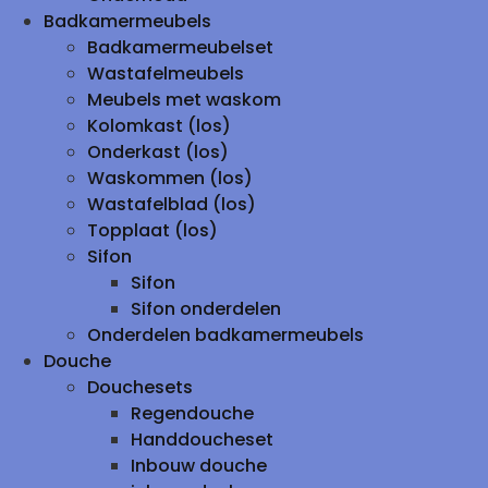
Badkamermeubels
Badkamermeubelset
Wastafelmeubels
Meubels met waskom
Kolomkast (los)
Onderkast (los)
Waskommen (los)
Wastafelblad (los)
Topplaat (los)
Sifon
Sifon
Sifon onderdelen
Onderdelen badkamermeubels
Douche
Douchesets
Regendouche
Handdoucheset
Inbouw douche