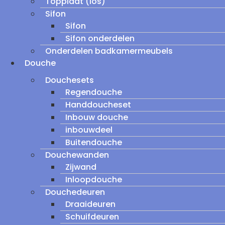
Topplaat (los)
Sifon
Sifon
Sifon onderdelen
Onderdelen badkamermeubels
Douche
Douchesets
Regendouche
Handdoucheset
Inbouw douche
inbouwdeel
Buitendouche
Douchewanden
Zijwand
Inloopdouche
Douchedeuren
Draaideuren
Schuifdeuren