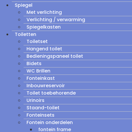
Spiegel
Met verlichting
Verlichting / verwarming
Spiegelkasten
Toiletten
Toiletset
Hangend toilet
Bedieningspaneel toilet
Bidets
WC Brillen
Fonteinkast
Inbouwreservoir
Toilet toebehorende
Urinoirs
Staand-toilet
Fonteinsets
Fontein onderdelen
fontein frame