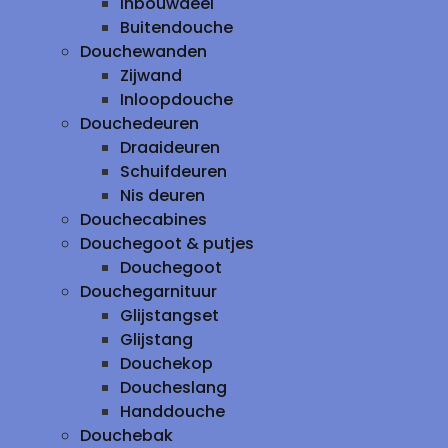
inbouwdeel
Buitendouche
Douchewanden
Zijwand
Inloopdouche
Douchedeuren
Draaideuren
Schuifdeuren
Nis deuren
Douchecabines
Douchegoot & putjes
Douchegoot
Douchegarnituur
Glijstangset
Glijstang
Douchekop
Doucheslang
Handdouche
Douchebak