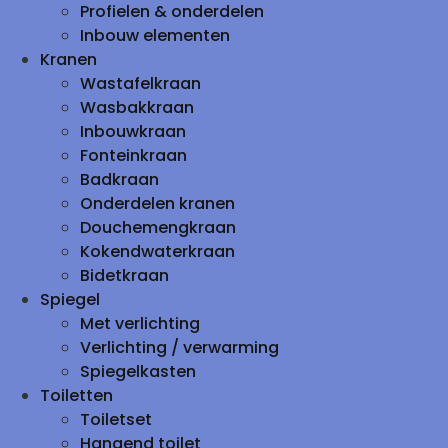
Profielen & onderdelen
Inbouw elementen
Kranen
Wastafelkraan
Wasbakkraan
Inbouwkraan
Fonteinkraan
Badkraan
Onderdelen kranen
Douchemengkraan
Kokendwaterkraan
Bidetkraan
Spiegel
Met verlichting
Verlichting / verwarming
Spiegelkasten
Toiletten
Toiletset
Hangend toilet