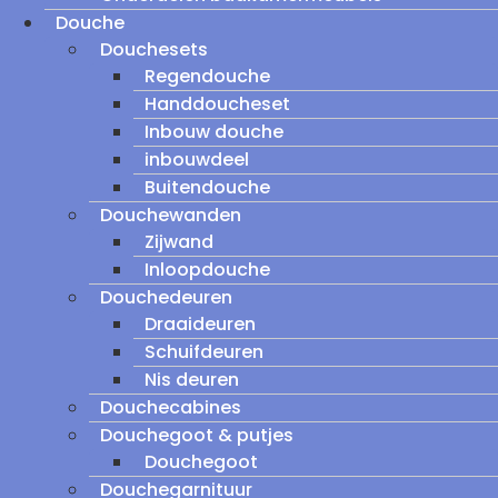
Douche
Douchesets
Regendouche
Handdoucheset
Inbouw douche
inbouwdeel
Buitendouche
Douchewanden
Zijwand
Inloopdouche
Douchedeuren
Draaideuren
Schuifdeuren
Nis deuren
Douchecabines
Douchegoot & putjes
Douchegoot
Douchegarnituur