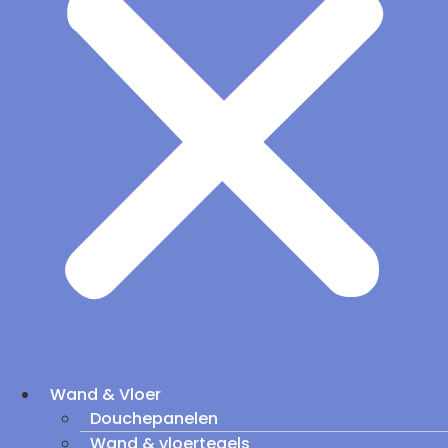
Wand & Vloer
Douchepanelen
Wand & vloertegels