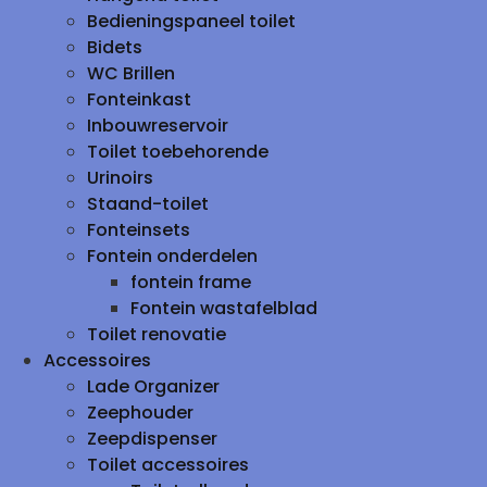
Bedieningspaneel toilet
Bidets
WC Brillen
Fonteinkast
Inbouwreservoir
Toilet toebehorende
Urinoirs
Staand-toilet
Fonteinsets
Fontein onderdelen
fontein frame
Fontein wastafelblad
Toilet renovatie
Accessoires
Lade Organizer
Zeephouder
Zeepdispenser
Toilet accessoires