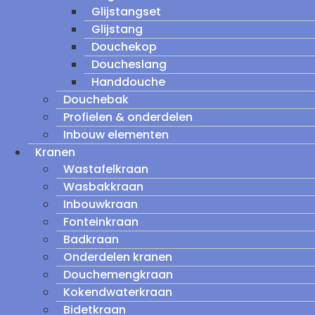
Glijstangset
Glijstang
Douchekop
Doucheslang
Handdouche
Douchebak
Profielen & onderdelen
Inbouw elementen
Kranen
Wastafelkraan
Wasbakkraan
Inbouwkraan
Fonteinkraan
Badkraan
Onderdelen kranen
Douchemengkraan
Kokendwaterkraan
Bidetkraan