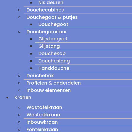
Nis deuren
Douchecabines
Douchegoot & putjes
Douchegoot
Douchegarnituur
Glijstangset
Glijstang
Douchekop
Doucheslang
Handdouche
Douchebak
Profielen & onderdelen
Inbouw elementen
Kranen
Wastafelkraan
Wasbakkraan
Inbouwkraan
Fonteinkraan