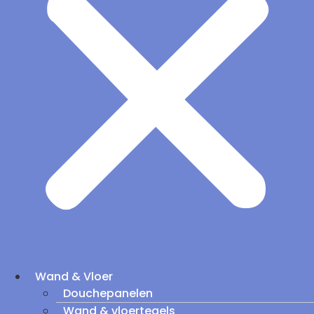
Wand & Vloer
Douchepanelen
Wand & vloertegels