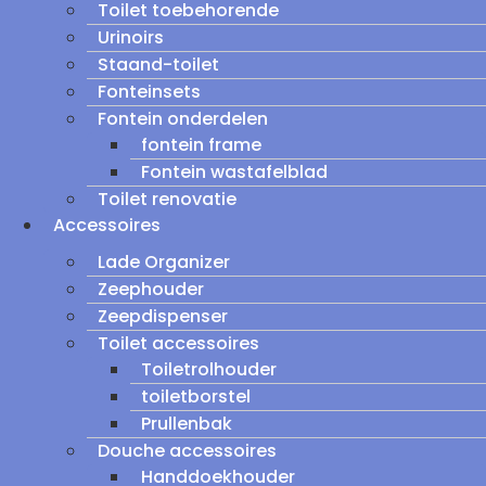
Toilet toebehorende
Urinoirs
Staand-toilet
Fonteinsets
Fontein onderdelen
fontein frame
Fontein wastafelblad
Toilet renovatie
Accessoires
Lade Organizer
Zeephouder
Zeepdispenser
Toilet accessoires
Toiletrolhouder
toiletborstel
Prullenbak
Douche accessoires
Handdoekhouder