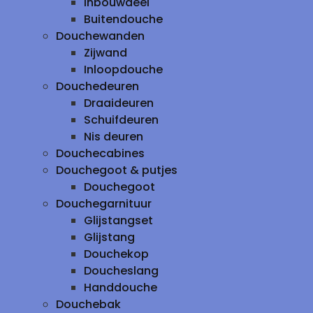
inbouwdeel
Buitendouche
Douchewanden
Zijwand
Inloopdouche
Douchedeuren
Draaideuren
Schuifdeuren
Nis deuren
Douchecabines
Douchegoot & putjes
Douchegoot
Douchegarnituur
Glijstangset
Glijstang
Douchekop
Doucheslang
Handdouche
Douchebak