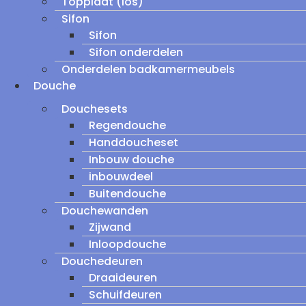
Topplaat (los)
Sifon
Sifon
Sifon onderdelen
Onderdelen badkamermeubels
Douche
Douchesets
Regendouche
Handdoucheset
Inbouw douche
inbouwdeel
Buitendouche
Douchewanden
Zijwand
Inloopdouche
Douchedeuren
Draaideuren
Schuifdeuren