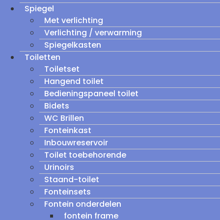
Spiegel
Met verlichting
Verlichting / verwarming
Spiegelkasten
Toiletten
Toiletset
Hangend toilet
Bedieningspaneel toilet
Bidets
WC Brillen
Fonteinkast
Inbouwreservoir
Toilet toebehorende
Urinoirs
Staand-toilet
Fonteinsets
Fontein onderdelen
fontein frame