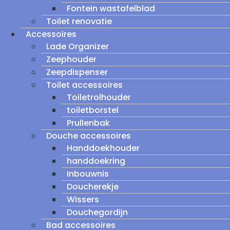
Fontein wastafelblad
Toilet renovatie
Accessoires
Lade Organizer
Zeephouder
Zeepdispenser
Toilet accessoires
Toiletrolhouder
toiletborstel
Prullenbak
Douche accessoires
Handdoekhouder
handdoekring
Inbouwnis
Doucherekje
Wissers
Douchegordijn
Bad accessoires