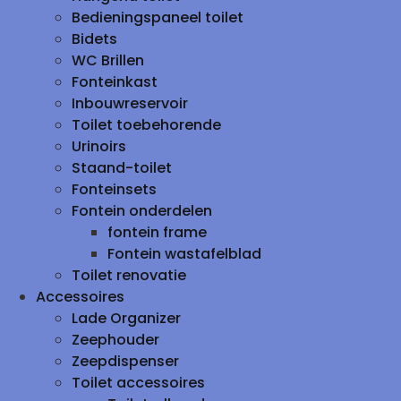
Bedieningspaneel toilet
Bidets
WC Brillen
Fonteinkast
Inbouwreservoir
Toilet toebehorende
Urinoirs
Staand-toilet
Fonteinsets
Fontein onderdelen
fontein frame
Fontein wastafelblad
Toilet renovatie
Accessoires
Lade Organizer
Zeephouder
Zeepdispenser
Toilet accessoires