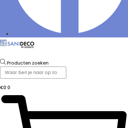
Producten zoeken
€
0
0