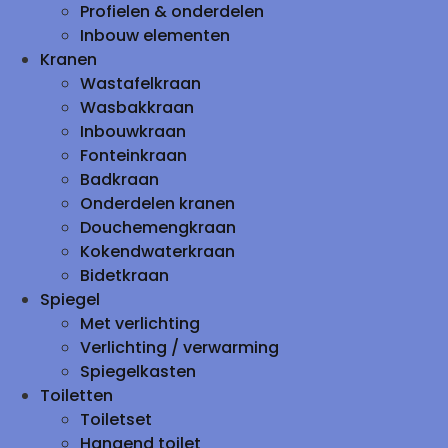
Profielen & onderdelen
Inbouw elementen
Kranen
Wastafelkraan
Wasbakkraan
Inbouwkraan
Fonteinkraan
Badkraan
Onderdelen kranen
Douchemengkraan
Kokendwaterkraan
Bidetkraan
Spiegel
Met verlichting
Verlichting / verwarming
Spiegelkasten
Toiletten
Toiletset
Hangend toilet