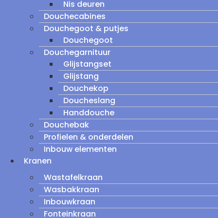
Nis deuren
Douchecabines
Douchegoot & putjes
Douchegoot
Douchegarnituur
Glijstangset
Glijstang
Douchekop
Doucheslang
Handdouche
Douchebak
Profielen & onderdelen
Inbouw elementen
Kranen
Wastafelkraan
Wasbakkraan
Inbouwkraan
Fonteinkraan