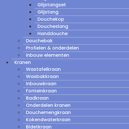
Glijstangset
Glijstang
Douchekop
Doucheslang
Handdouche
Douchebak
Profielen & onderdelen
Inbouw elementen
Kranen
Wastafelkraan
Wasbakkraan
Inbouwkraan
Fonteinkraan
Badkraan
Onderdelen kranen
Douchemengkraan
Kokendwaterkraan
Bidetkraan