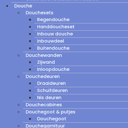
Douche
Douchesets
Regendouche
Handdoucheset
Inbouw douche
inbouwdeel
Buitendouche
Douchewanden
Zijwand
Inloopdouche
Douchedeuren
Draaideuren
Schuifdeuren
Nis deuren
Douchecabines
Douchegoot & putjes
Douchegoot
Douchegarnituur