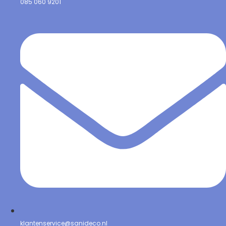
085 060 9201
klantenservice@sanideco.nl