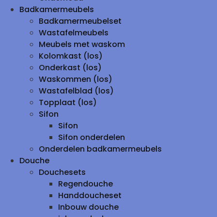
Badkamermeubels
Badkamermeubelset
Wastafelmeubels
Meubels met waskom
Kolomkast (los)
Onderkast (los)
Waskommen (los)
Wastafelblad (los)
Topplaat (los)
Sifon
Sifon
Sifon onderdelen
Onderdelen badkamermeubels
Douche
Douchesets
Regendouche
Handdoucheset
Inbouw douche