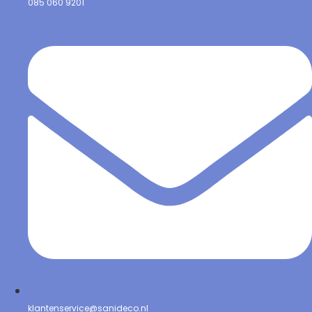
085 060 9201
klantenservice@sanideco.nl