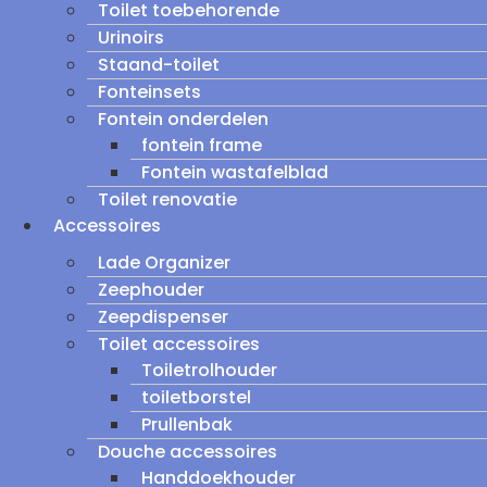
Toilet toebehorende
Urinoirs
Staand-toilet
Fonteinsets
Fontein onderdelen
fontein frame
Fontein wastafelblad
Toilet renovatie
Accessoires
Lade Organizer
Zeephouder
Zeepdispenser
Toilet accessoires
Toiletrolhouder
toiletborstel
Prullenbak
Douche accessoires
Handdoekhouder