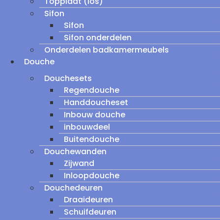
Topplaat (los)
Sifon
Sifon
Sifon onderdelen
Onderdelen badkamermeubels
Douche
Douchesets
Regendouche
Handdoucheset
Inbouw douche
inbouwdeel
Buitendouche
Douchewanden
Zijwand
Inloopdouche
Douchedeuren
Draaideuren
Schuifdeuren