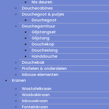
Nis deuren
Douchecabines
Douchegoot & putjes
Douchegoot
Douchegarnituur
Glijstangset
Glijstang
Douchekop
Doucheslang
Handdouche
Douchebak
Profielen & onderdelen
Inbouw elementen
Kranen
Wastafelkraan
Wasbakkraan
Inbouwkraan
Fonteinkraan