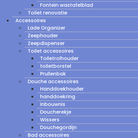
Fontein wastafelblad
Toilet renovatie
Accessoires
Lade Organizer
Zeephouder
Zeepdispenser
Toilet accessoires
Toiletrolhouder
toiletborstel
Prullenbak
Douche accessoires
Handdoekhouder
handdoekring
Inbouwnis
Doucherekje
Wissers
Douchegordijn
Bad accessoires