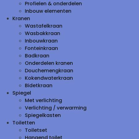
Profielen & onderdelen
Inbouw elementen
Kranen
Wastafelkraan
Wasbakkraan
Inbouwkraan
Fonteinkraan
Badkraan
Onderdelen kranen
Douchemengkraan
Kokendwaterkraan
Bidetkraan
Spiegel
Met verlichting
Verlichting / verwarming
Spiegelkasten
Toiletten
Toiletset
Hangend toilet