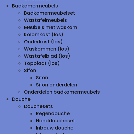
Badkamermeubels
Badkamermeubelset
Wastafelmeubels
Meubels met waskom
Kolomkast (los)
Onderkast (los)
Waskommen (los)
Wastafelblad (los)
Topplaat (los)
Sifon
Sifon
Sifon onderdelen
Onderdelen badkamermeubels
Douche
Douchesets
Regendouche
Handdoucheset
Inbouw douche