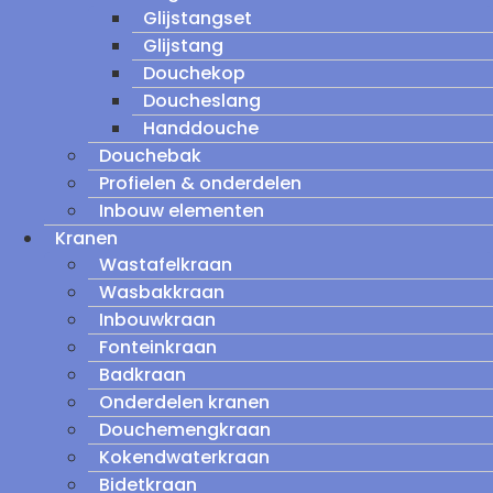
Glijstangset
Glijstang
Douchekop
Doucheslang
Handdouche
Douchebak
Profielen & onderdelen
Inbouw elementen
Kranen
Wastafelkraan
Wasbakkraan
Inbouwkraan
Fonteinkraan
Badkraan
Onderdelen kranen
Douchemengkraan
Kokendwaterkraan
Bidetkraan