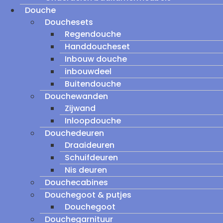
Douche
Douchesets
Regendouche
Handdoucheset
Inbouw douche
inbouwdeel
Buitendouche
Douchewanden
Zijwand
Inloopdouche
Douchedeuren
Draaideuren
Schuifdeuren
Nis deuren
Douchecabines
Douchegoot & putjes
Douchegoot
Douchegarnituur