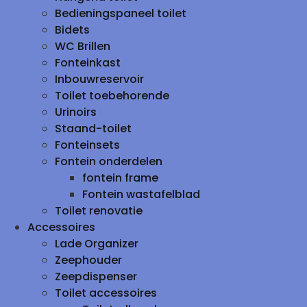
Bedieningspaneel toilet
Bidets
WC Brillen
Fonteinkast
Inbouwreservoir
Toilet toebehorende
Urinoirs
Staand-toilet
Fonteinsets
Fontein onderdelen
fontein frame
Fontein wastafelblad
Toilet renovatie
Accessoires
Lade Organizer
Zeephouder
Zeepdispenser
Toilet accessoires