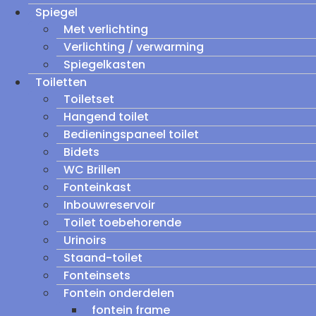
Spiegel
Met verlichting
Verlichting / verwarming
Spiegelkasten
Toiletten
Toiletset
Hangend toilet
Bedieningspaneel toilet
Bidets
WC Brillen
Fonteinkast
Inbouwreservoir
Toilet toebehorende
Urinoirs
Staand-toilet
Fonteinsets
Fontein onderdelen
fontein frame