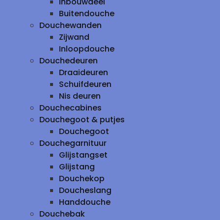
inbouwdeel
Buitendouche
Douchewanden
Zijwand
Inloopdouche
Douchedeuren
Draaideuren
Schuifdeuren
Nis deuren
Douchecabines
Douchegoot & putjes
Douchegoot
Douchegarnituur
Glijstangset
Glijstang
Douchekop
Doucheslang
Handdouche
Douchebak