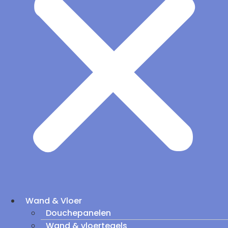
Wand & Vloer
Douchepanelen
Wand & vloertegels