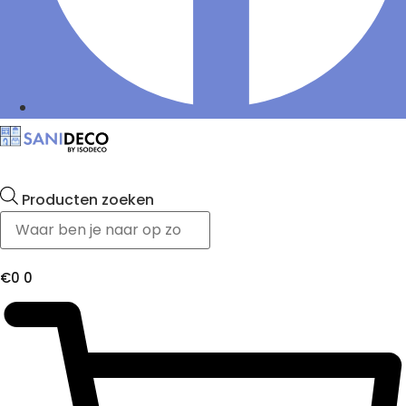
Producten zoeken
€
0
0