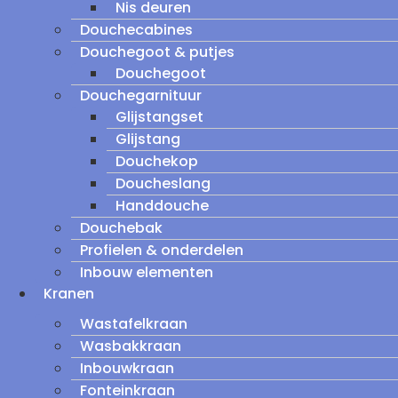
Nis deuren
Douchecabines
Douchegoot & putjes
Douchegoot
Douchegarnituur
Glijstangset
Glijstang
Douchekop
Doucheslang
Handdouche
Douchebak
Profielen & onderdelen
Inbouw elementen
Kranen
Wastafelkraan
Wasbakkraan
Inbouwkraan
Fonteinkraan