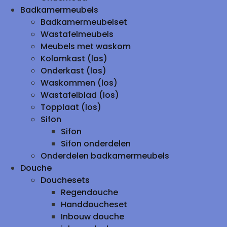
Badkamermeubels
Badkamermeubelset
Wastafelmeubels
Meubels met waskom
Kolomkast (los)
Onderkast (los)
Waskommen (los)
Wastafelblad (los)
Topplaat (los)
Sifon
Sifon
Sifon onderdelen
Onderdelen badkamermeubels
Douche
Douchesets
Regendouche
Handdoucheset
Inbouw douche