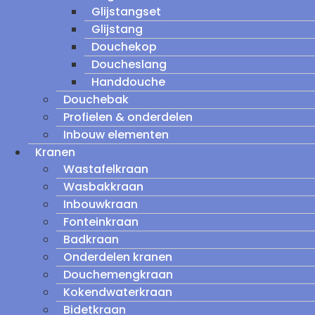
Glijstangset
Glijstang
Douchekop
Doucheslang
Handdouche
Douchebak
Profielen & onderdelen
Inbouw elementen
Kranen
Wastafelkraan
Wasbakkraan
Inbouwkraan
Fonteinkraan
Badkraan
Onderdelen kranen
Douchemengkraan
Kokendwaterkraan
Bidetkraan