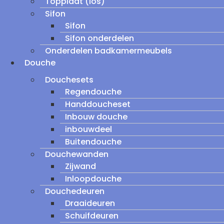
Topplaat (los)
Sifon
Sifon
Sifon onderdelen
Onderdelen badkamermeubels
Douche
Douchesets
Regendouche
Handdoucheset
Inbouw douche
inbouwdeel
Buitendouche
Douchewanden
Zijwand
Inloopdouche
Douchedeuren
Draaideuren
Schuifdeuren