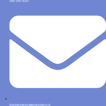
085 060 9201
klantenservice@sanideco.nl