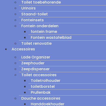
Toilet toebehorende
Urinoirs
Staand-toilet
Fonteinsets
Fontein onderdelen
fontein frame
Fontein wastafelblad
Toilet renovatie
Accessoires
Lade Organizer
Zeephouder
Zeepdispenser
Toilet accessoires
Toiletrolhouder
toiletborstel
Prullenbak
Douche accessoires
Handdoekhouder