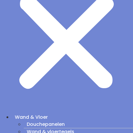
Wand & Vloer
Douchepanelen
Wand & vloertegels