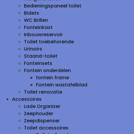
Bedieningspaneel toilet
Bidets
WC Brillen
Fonteinkast
Inbouwreservoir
Toilet toebehorende
Urinoirs
Staand-toilet
Fonteinsets
Fontein onderdelen
fontein frame
Fontein wastafelblad
Toilet renovatie
Accessoires
Lade Organizer
Zeephouder
Zeepdispenser
Toilet accessoires