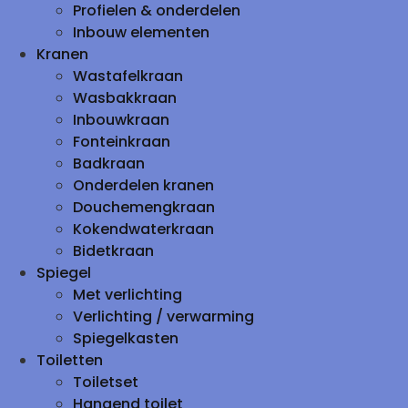
Profielen & onderdelen
Inbouw elementen
Kranen
Wastafelkraan
Wasbakkraan
Inbouwkraan
Fonteinkraan
Badkraan
Onderdelen kranen
Douchemengkraan
Kokendwaterkraan
Bidetkraan
Spiegel
Met verlichting
Verlichting / verwarming
Spiegelkasten
Toiletten
Toiletset
Hangend toilet