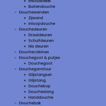
inbouwdeel
Buitendouche
Douchewanden
Zijwand
Inloopdouche
Douchedeuren
Draaideuren
Schuifdeuren
Nis deuren
Douchecabines
Douchegoot & putjes
Douchegoot
Douchegarnituur
Glijstangset
Glijstang
Douchekop
Doucheslang
Handdouche
Douchebak