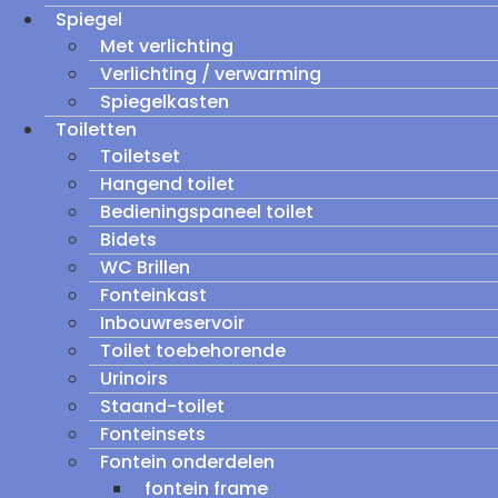
Spiegel
Met verlichting
Verlichting / verwarming
Spiegelkasten
Toiletten
Toiletset
Hangend toilet
Bedieningspaneel toilet
Bidets
WC Brillen
Fonteinkast
Inbouwreservoir
Toilet toebehorende
Urinoirs
Staand-toilet
Fonteinsets
Fontein onderdelen
fontein frame