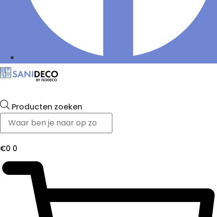
Producten zoeken
€
0
0