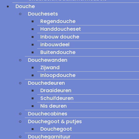
Douche
Douchesets
Regendouche
Handdoucheset
Inbouw douche
inbouwdeel
Buitendouche
Douchewanden
Zijwand
Inloopdouche
Douchedeuren
Draaideuren
Schuifdeuren
Nis deuren
Douchecabines
Douchegoot & putjes
Douchegoot
Douchegarnituur