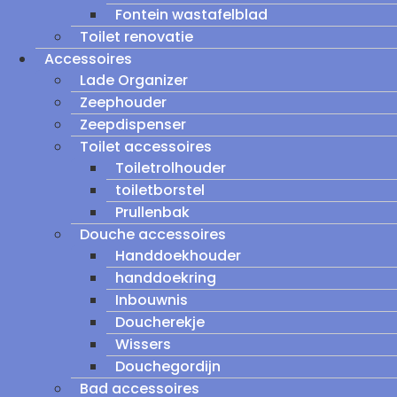
Fontein wastafelblad
Toilet renovatie
Accessoires
Lade Organizer
Zeephouder
Zeepdispenser
Toilet accessoires
Toiletrolhouder
toiletborstel
Prullenbak
Douche accessoires
Handdoekhouder
handdoekring
Inbouwnis
Doucherekje
Wissers
Douchegordijn
Bad accessoires