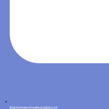
klantenservice@sanideco.nl