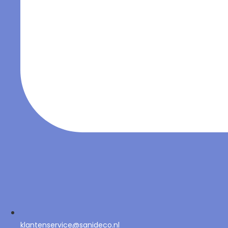
klantenservice@sanideco.nl