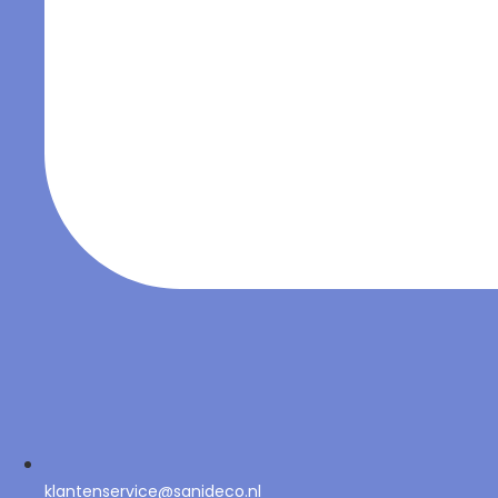
klantenservice@sanideco.nl