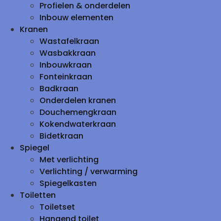
Profielen & onderdelen
Inbouw elementen
Kranen
Wastafelkraan
Wasbakkraan
Inbouwkraan
Fonteinkraan
Badkraan
Onderdelen kranen
Douchemengkraan
Kokendwaterkraan
Bidetkraan
Spiegel
Met verlichting
Verlichting / verwarming
Spiegelkasten
Toiletten
Toiletset
Hangend toilet