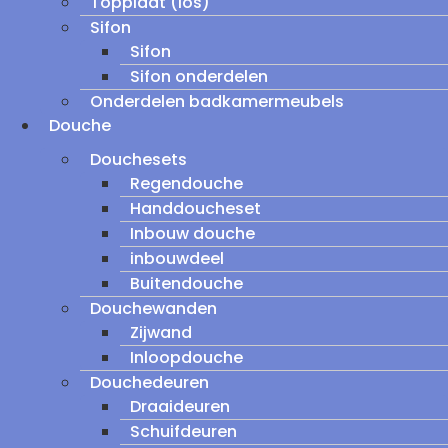
Topplaat (los)
Sifon
Sifon
Sifon onderdelen
Onderdelen badkamermeubels
Douche
Douchesets
Regendouche
Handdoucheset
Inbouw douche
inbouwdeel
Buitendouche
Douchewanden
Zijwand
Inloopdouche
Douchedeuren
Draaideuren
Schuifdeuren