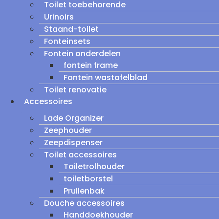
Toilet toebehorende
Urinoirs
Staand-toilet
Fonteinsets
Fontein onderdelen
fontein frame
Fontein wastafelblad
Toilet renovatie
Accessoires
Lade Organizer
Zeephouder
Zeepdispenser
Toilet accessoires
Toiletrolhouder
toiletborstel
Prullenbak
Douche accessoires
Handdoekhouder