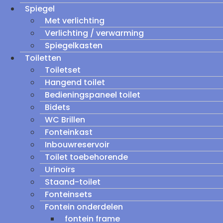
Spiegel
Met verlichting
Verlichting / verwarming
Spiegelkasten
Toiletten
Toiletset
Hangend toilet
Bedieningspaneel toilet
Bidets
WC Brillen
Fonteinkast
Inbouwreservoir
Toilet toebehorende
Urinoirs
Staand-toilet
Fonteinsets
Fontein onderdelen
fontein frame