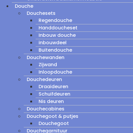
Douche
Douchesets
Regendouche
Handdoucheset
Inbouw douche
inbouwdeel
Buitendouche
Douchewanden
Zijwand
Inloopdouche
Douchedeuren
Draaideuren
Schuifdeuren
Nis deuren
Douchecabines
Douchegoot & putjes
Douchegoot
Douchegarnituur