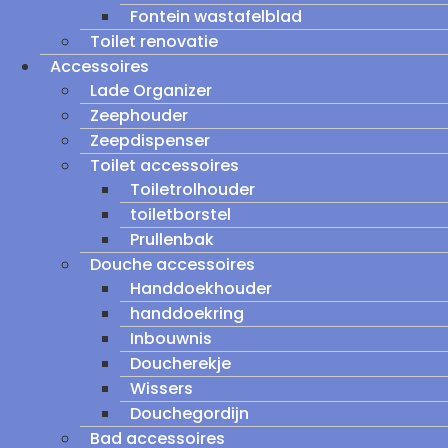
Fontein wastafelblad
Toilet renovatie
Accessoires
Lade Organizer
Zeephouder
Zeepdispenser
Toilet accessoires
Toiletrolhouder
toiletborstel
Prullenbak
Douche accessoires
Handdoekhouder
handdoekring
Inbouwnis
Doucherekje
Wissers
Douchegordijn
Bad accessoires