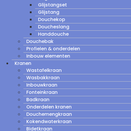
Glijstangset
Glijstang
Douchekop
Doucheslang
Handdouche
Douchebak
Profielen & onderdelen
Inbouw elementen
Kranen
Wastafelkraan
Wasbakkraan
Inbouwkraan
Fonteinkraan
Badkraan
Onderdelen kranen
Douchemengkraan
Kokendwaterkraan
Bidetkraan