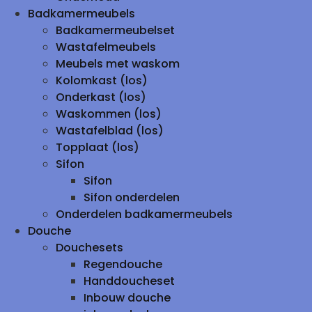
Badkamermeubels
Badkamermeubelset
Wastafelmeubels
Meubels met waskom
Kolomkast (los)
Onderkast (los)
Waskommen (los)
Wastafelblad (los)
Topplaat (los)
Sifon
Sifon
Sifon onderdelen
Onderdelen badkamermeubels
Douche
Douchesets
Regendouche
Handdoucheset
Inbouw douche