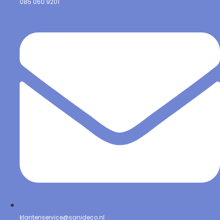
085 060 9201
klantenservice@sanideco.nl