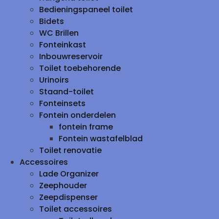
Bedieningspaneel toilet
Bidets
WC Brillen
Fonteinkast
Inbouwreservoir
Toilet toebehorende
Urinoirs
Staand-toilet
Fonteinsets
Fontein onderdelen
fontein frame
Fontein wastafelblad
Toilet renovatie
Accessoires
Lade Organizer
Zeephouder
Zeepdispenser
Toilet accessoires