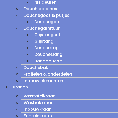
Nis deuren
Douchecabines
Douchegoot & putjes
Douchegoot
Douchegarnituur
Glijstangset
Glijstang
Douchekop
Doucheslang
Handdouche
Douchebak
Profielen & onderdelen
Inbouw elementen
Kranen
Wastafelkraan
Wasbakkraan
Inbouwkraan
Fonteinkraan