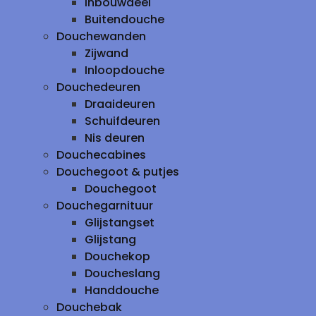
inbouwdeel
Buitendouche
Douchewanden
Zijwand
Inloopdouche
Douchedeuren
Draaideuren
Schuifdeuren
Nis deuren
Douchecabines
Douchegoot & putjes
Douchegoot
Douchegarnituur
Glijstangset
Glijstang
Douchekop
Doucheslang
Handdouche
Douchebak