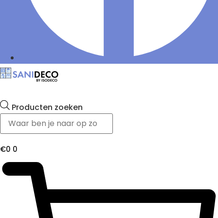
Producten zoeken
€
0
0