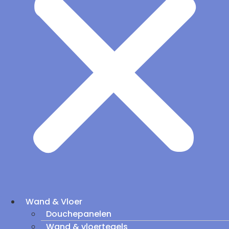
Wand & Vloer
Douchepanelen
Wand & vloertegels