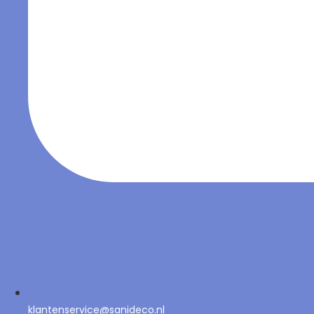
klantenservice@sanideco.nl