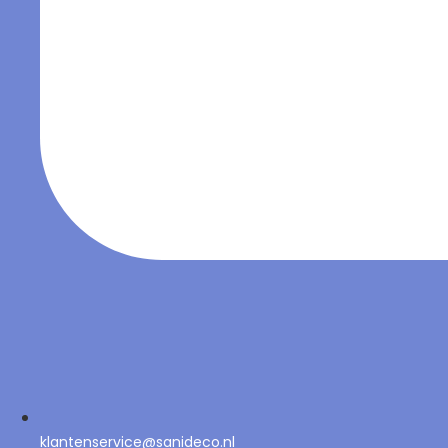
klantenservice@sanideco.nl