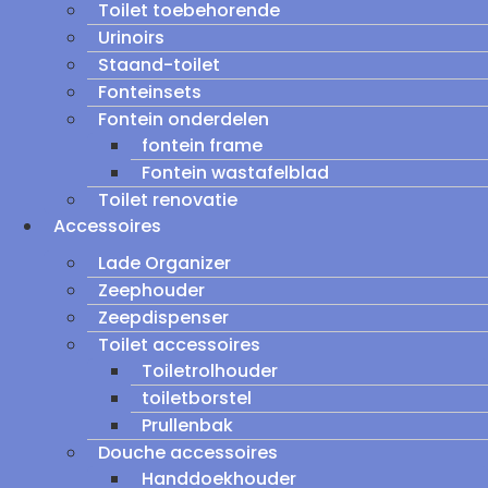
Toilet toebehorende
Urinoirs
Staand-toilet
Fonteinsets
Fontein onderdelen
fontein frame
Fontein wastafelblad
Toilet renovatie
Accessoires
Lade Organizer
Zeephouder
Zeepdispenser
Toilet accessoires
Toiletrolhouder
toiletborstel
Prullenbak
Douche accessoires
Handdoekhouder