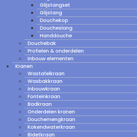
Glijstangset
Glijstang
Douchekop
Doucheslang
Handdouche
Douchebak
Profielen & onderdelen
Inbouw elementen
Kranen
Wastafelkraan
Wasbakkraan
Inbouwkraan
Fonteinkraan
Badkraan
Onderdelen kranen
Douchemengkraan
Kokendwaterkraan
Bidetkraan