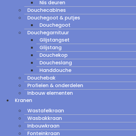
Nis deuren
Douchecabines
Douchegoot & putjes
Douchegoot
Douchegarnituur
Glijstangset
Glijstang
Douchekop
Doucheslang
Handdouche
Douchebak
Profielen & onderdelen
Inbouw elementen
Kranen
Wastafelkraan
Wasbakkraan
Inbouwkraan
Fonteinkraan