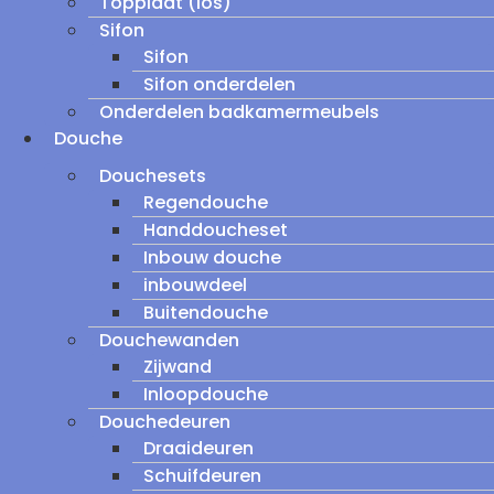
Topplaat (los)
Sifon
Sifon
Sifon onderdelen
Onderdelen badkamermeubels
Douche
Douchesets
Regendouche
Handdoucheset
Inbouw douche
inbouwdeel
Buitendouche
Douchewanden
Zijwand
Inloopdouche
Douchedeuren
Draaideuren
Schuifdeuren