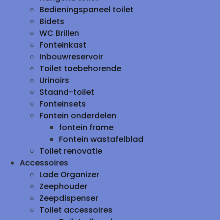
Bedieningspaneel toilet
Bidets
WC Brillen
Fonteinkast
Inbouwreservoir
Toilet toebehorende
Urinoirs
Staand-toilet
Fonteinsets
Fontein onderdelen
fontein frame
Fontein wastafelblad
Toilet renovatie
Accessoires
Lade Organizer
Zeephouder
Zeepdispenser
Toilet accessoires