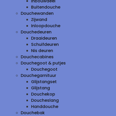
inbouwdeel
Buitendouche
Douchewanden
Zijwand
Inloopdouche
Douchedeuren
Draaideuren
Schuifdeuren
Nis deuren
Douchecabines
Douchegoot & putjes
Douchegoot
Douchegarnituur
Glijstangset
Glijstang
Douchekop
Doucheslang
Handdouche
Douchebak