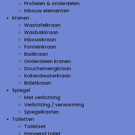
Profielen & onderdelen
Inbouw elementen
Kranen
Wastafelkraan
Wasbakkraan
Inbouwkraan
Fonteinkraan
Badkraan
Onderdelen kranen
Douchemengkraan
Kokendwaterkraan
Bidetkraan
Spiegel
Met verlichting
Verlichting / verwarming
Spiegelkasten
Toiletten
Toiletset
Hangend toilet