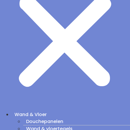
Wand & Vloer
Douchepanelen
Wand & vloertegels