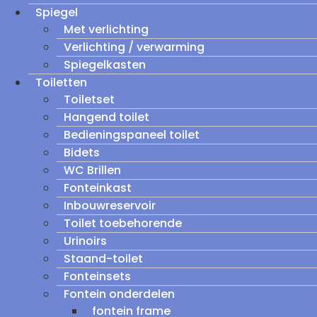
Spiegel
Met verlichting
Verlichting / verwarming
Spiegelkasten
Toiletten
Toiletset
Hangend toilet
Bedieningspaneel toilet
Bidets
WC Brillen
Fonteinkast
Inbouwreservoir
Toilet toebehorende
Urinoirs
Staand-toilet
Fonteinsets
Fontein onderdelen
fontein frame