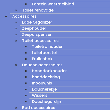
Fontein wastafelblad
Toilet renovatie
Accessoires
Lade Organizer
Zeephouder
Zeepdispenser
Toilet accessoires
Toiletrolhouder
toiletborstel
Prullenbak
Douche accessoires
Handdoekhouder
handdoekring
Inbouwnis
Doucherekje
Wissers
Douchegordijn
Bad accessoires