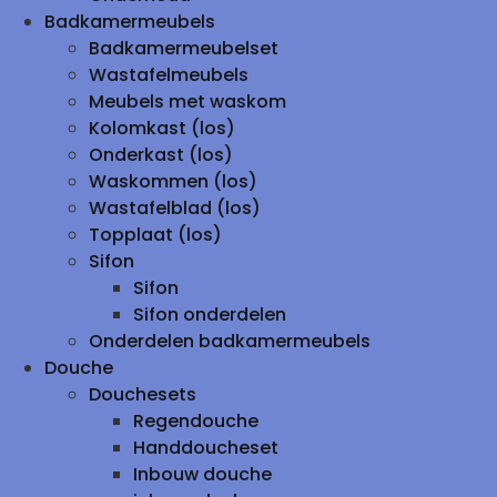
Badkamermeubels
Badkamermeubelset
Wastafelmeubels
Meubels met waskom
Kolomkast (los)
Onderkast (los)
Waskommen (los)
Wastafelblad (los)
Topplaat (los)
Sifon
Sifon
Sifon onderdelen
Onderdelen badkamermeubels
Douche
Douchesets
Regendouche
Handdoucheset
Inbouw douche