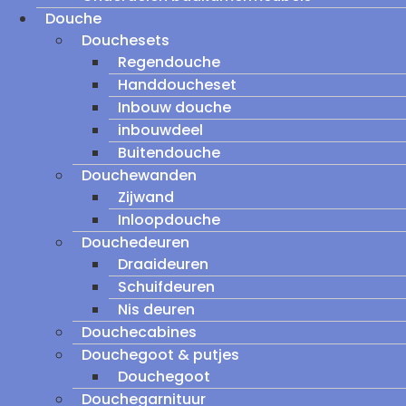
Douche
Douchesets
Regendouche
Handdoucheset
Inbouw douche
inbouwdeel
Buitendouche
Douchewanden
Zijwand
Inloopdouche
Douchedeuren
Draaideuren
Schuifdeuren
Nis deuren
Douchecabines
Douchegoot & putjes
Douchegoot
Douchegarnituur