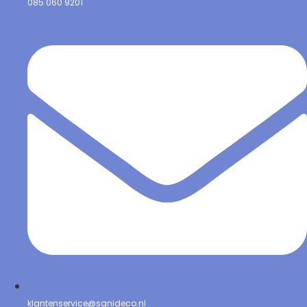
085 060 9201
klantenservice@sanideco.nl