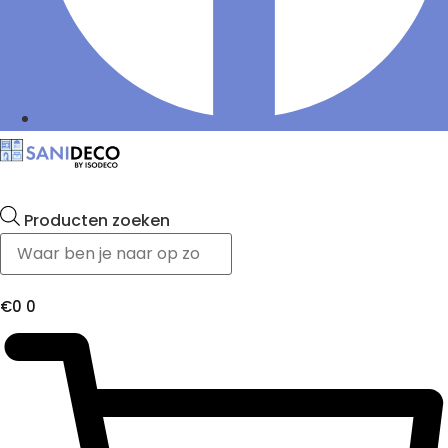
Producten zoeken
€
0
0