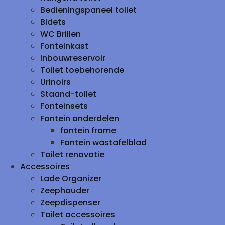
Bedieningspaneel toilet
Bidets
WC Brillen
Fonteinkast
Inbouwreservoir
Toilet toebehorende
Urinoirs
Staand-toilet
Fonteinsets
Fontein onderdelen
fontein frame
Fontein wastafelblad
Toilet renovatie
Accessoires
Lade Organizer
Zeephouder
Zeepdispenser
Toilet accessoires