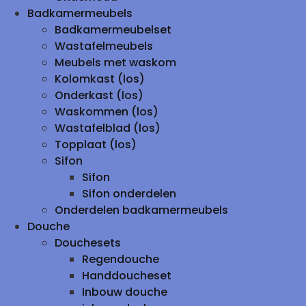
Badkamermeubels
Badkamermeubelset
Wastafelmeubels
Meubels met waskom
Kolomkast (los)
Onderkast (los)
Waskommen (los)
Wastafelblad (los)
Topplaat (los)
Sifon
Sifon
Sifon onderdelen
Onderdelen badkamermeubels
Douche
Douchesets
Regendouche
Handdoucheset
Inbouw douche