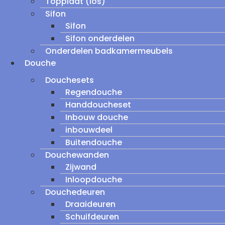
Topplaat (los)
Sifon
Sifon
Sifon onderdelen
Onderdelen badkamermeubels
Douche
Douchesets
Regendouche
Handdoucheset
Inbouw douche
inbouwdeel
Buitendouche
Douchewanden
Zijwand
Inloopdouche
Douchedeuren
Draaideuren
Schuifdeuren