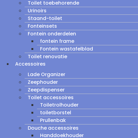
Toilet toebehorende
Urinoirs
Staand-toilet
Fonteinsets
Fontein onderdelen
fontein frame
Fontein wastafelblad
Toilet renovatie
Accessoires
Lade Organizer
Zeephouder
Zeepdispenser
Toilet accessoires
Toiletrolhouder
toiletborstel
Prullenbak
Douche accessoires
Handdoekhouder