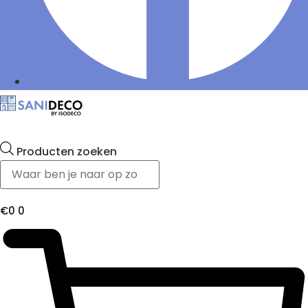
Producten zoeken
€
0
0