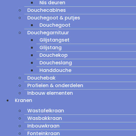
Nis deuren
Douchecabines
Douchegoot & putjes
Douchegoot
Douchegarnituur
Glijstangset
Glijstang
Douchekop
Doucheslang
Handdouche
Douchebak
Profielen & onderdelen
Inbouw elementen
Kranen
Wastafelkraan
Wasbakkraan
Inbouwkraan
Fonteinkraan