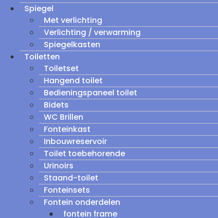
Spiegel
Met verlichting
Verlichting / verwarming
Spiegelkasten
Toiletten
Toiletset
Hangend toilet
Bedieningspaneel toilet
Bidets
WC Brillen
Fonteinkast
Inbouwreservoir
Toilet toebehorende
Urinoirs
Staand-toilet
Fonteinsets
Fontein onderdelen
fontein frame