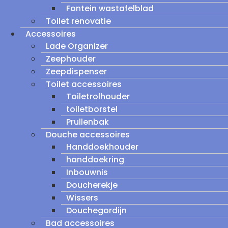
Fontein wastafelblad
Toilet renovatie
Accessoires
Lade Organizer
Zeephouder
Zeepdispenser
Toilet accessoires
Toiletrolhouder
toiletborstel
Prullenbak
Douche accessoires
Handdoekhouder
handdoekring
Inbouwnis
Doucherekje
Wissers
Douchegordijn
Bad accessoires