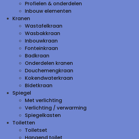
Profielen & onderdelen
Inbouw elementen
Kranen
Wastafelkraan
Wasbakkraan
Inbouwkraan
Fonteinkraan
Badkraan
Onderdelen kranen
Douchemengkraan
Kokendwaterkraan
Bidetkraan
Spiegel
Met verlichting
Verlichting / verwarming
Spiegelkasten
Toiletten
Toiletset
Hangend toilet