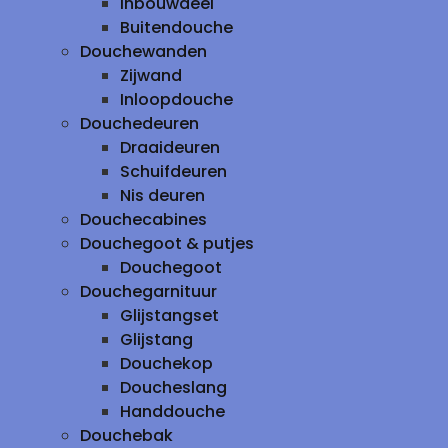
inbouwdeel
Buitendouche
Douchewanden
Zijwand
Inloopdouche
Douchedeuren
Draaideuren
Schuifdeuren
Nis deuren
Douchecabines
Douchegoot & putjes
Douchegoot
Douchegarnituur
Glijstangset
Glijstang
Douchekop
Doucheslang
Handdouche
Douchebak