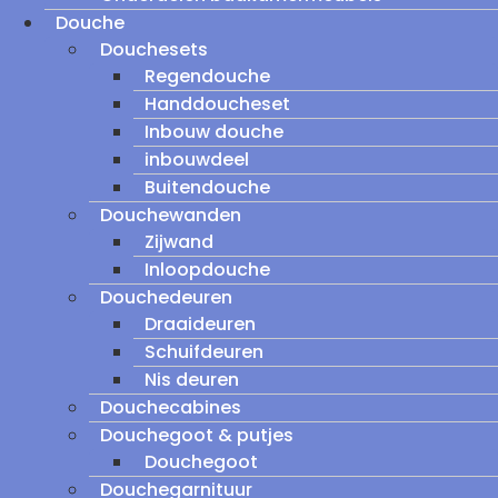
Douche
Douchesets
Regendouche
Handdoucheset
Inbouw douche
inbouwdeel
Buitendouche
Douchewanden
Zijwand
Inloopdouche
Douchedeuren
Draaideuren
Schuifdeuren
Nis deuren
Douchecabines
Douchegoot & putjes
Douchegoot
Douchegarnituur