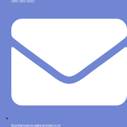
085 060 9201
klantenservice@sanideco.nl