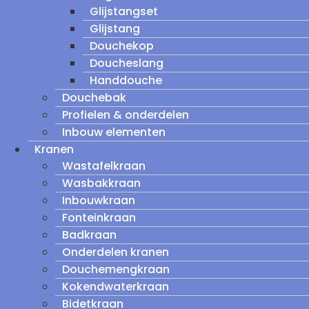
Glijstangset
Glijstang
Douchekop
Doucheslang
Handdouche
Douchebak
Profielen & onderdelen
Inbouw elementen
Kranen
Wastafelkraan
Wasbakkraan
Inbouwkraan
Fonteinkraan
Badkraan
Onderdelen kranen
Douchemengkraan
Kokendwaterkraan
Bidetkraan