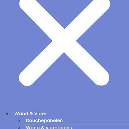
Wand & Vloer
Douchepanelen
Wand & vloertegels