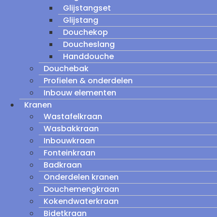
Glijstangset
Glijstang
Douchekop
Doucheslang
Handdouche
Douchebak
Profielen & onderdelen
Inbouw elementen
Kranen
Wastafelkraan
Wasbakkraan
Inbouwkraan
Fonteinkraan
Badkraan
Onderdelen kranen
Douchemengkraan
Kokendwaterkraan
Bidetkraan