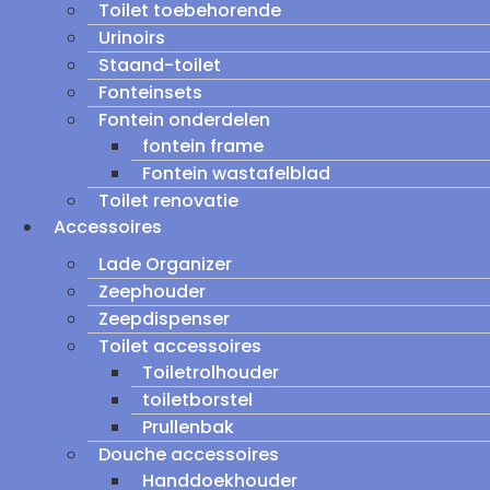
Toilet toebehorende
Urinoirs
Staand-toilet
Fonteinsets
Fontein onderdelen
fontein frame
Fontein wastafelblad
Toilet renovatie
Accessoires
Lade Organizer
Zeephouder
Zeepdispenser
Toilet accessoires
Toiletrolhouder
toiletborstel
Prullenbak
Douche accessoires
Handdoekhouder