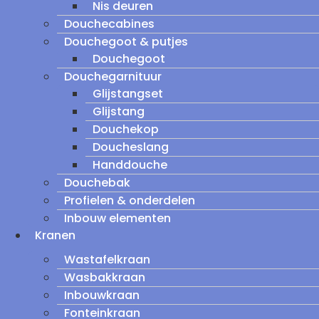
Nis deuren
Douchecabines
Douchegoot & putjes
Douchegoot
Douchegarnituur
Glijstangset
Glijstang
Douchekop
Doucheslang
Handdouche
Douchebak
Profielen & onderdelen
Inbouw elementen
Kranen
Wastafelkraan
Wasbakkraan
Inbouwkraan
Fonteinkraan