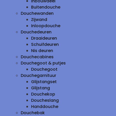
inbouwdeel
Buitendouche
Douchewanden
Zijwand
Inloopdouche
Douchedeuren
Draaideuren
Schuifdeuren
Nis deuren
Douchecabines
Douchegoot & putjes
Douchegoot
Douchegarnituur
Glijstangset
Glijstang
Douchekop
Doucheslang
Handdouche
Douchebak