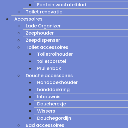
Fontein wastafelblad
Toilet renovatie
Accessoires
Lade Organizer
Zeephouder
Zeepdispenser
Toilet accessoires
Toiletrolhouder
toiletborstel
Prullenbak
Douche accessoires
Handdoekhouder
handdoekring
Inbouwnis
Doucherekje
Wissers
Douchegordijn
Bad accessoires