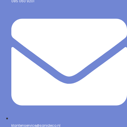
085 060 9201
klantenservice@sanideco.nl