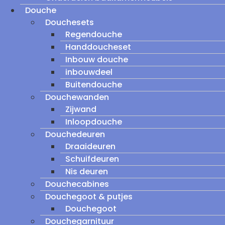
Douche
Douchesets
Regendouche
Handdoucheset
Inbouw douche
inbouwdeel
Buitendouche
Douchewanden
Zijwand
Inloopdouche
Douchedeuren
Draaideuren
Schuifdeuren
Nis deuren
Douchecabines
Douchegoot & putjes
Douchegoot
Douchegarnituur