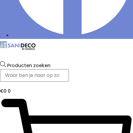
Producten zoeken
€
0
0