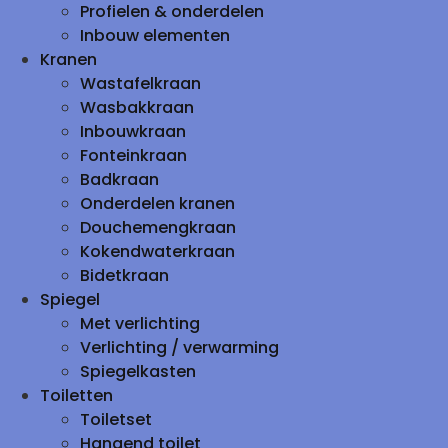
Profielen & onderdelen
Inbouw elementen
Kranen
Wastafelkraan
Wasbakkraan
Inbouwkraan
Fonteinkraan
Badkraan
Onderdelen kranen
Douchemengkraan
Kokendwaterkraan
Bidetkraan
Spiegel
Met verlichting
Verlichting / verwarming
Spiegelkasten
Toiletten
Toiletset
Hangend toilet