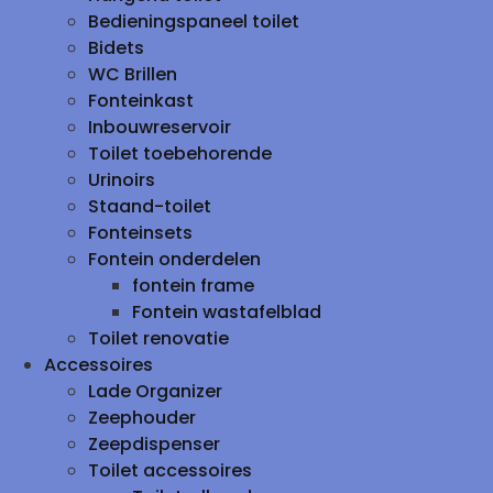
Bedieningspaneel toilet
Bidets
WC Brillen
Fonteinkast
Inbouwreservoir
Toilet toebehorende
Urinoirs
Staand-toilet
Fonteinsets
Fontein onderdelen
fontein frame
Fontein wastafelblad
Toilet renovatie
Accessoires
Lade Organizer
Zeephouder
Zeepdispenser
Toilet accessoires