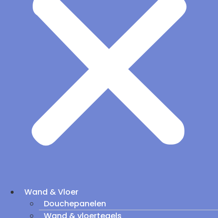
Wand & Vloer
Douchepanelen
Wand & vloertegels