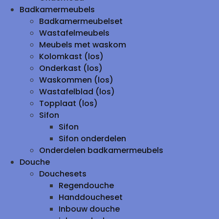
Badkamermeubels
Badkamermeubelset
Wastafelmeubels
Meubels met waskom
Kolomkast (los)
Onderkast (los)
Waskommen (los)
Wastafelblad (los)
Topplaat (los)
Sifon
Sifon
Sifon onderdelen
Onderdelen badkamermeubels
Douche
Douchesets
Regendouche
Handdoucheset
Inbouw douche