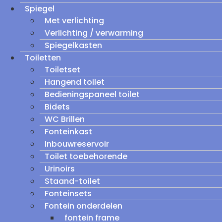
Spiegel
Met verlichting
Verlichting / verwarming
Spiegelkasten
Toiletten
Toiletset
Hangend toilet
Bedieningspaneel toilet
Bidets
WC Brillen
Fonteinkast
Inbouwreservoir
Toilet toebehorende
Urinoirs
Staand-toilet
Fonteinsets
Fontein onderdelen
fontein frame