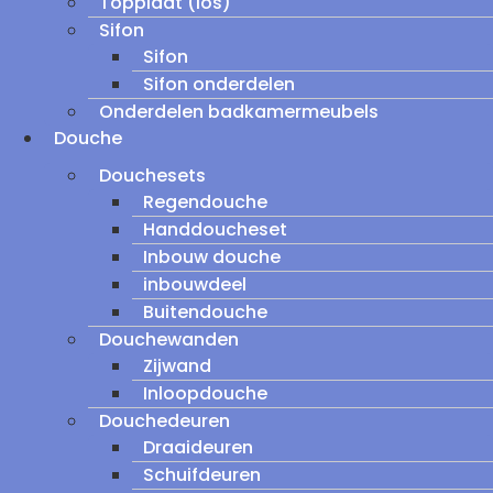
Topplaat (los)
Sifon
Sifon
Sifon onderdelen
Onderdelen badkamermeubels
Douche
Douchesets
Regendouche
Handdoucheset
Inbouw douche
inbouwdeel
Buitendouche
Douchewanden
Zijwand
Inloopdouche
Douchedeuren
Draaideuren
Schuifdeuren