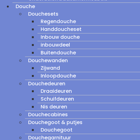
Douche
Douchesets
Regendouche
Handdoucheset
Inbouw douche
inbouwdeel
Buitendouche
Douchewanden
Zijwand
Inloopdouche
Douchedeuren
Draaideuren
Schuifdeuren
Nis deuren
Douchecabines
Douchegoot & putjes
Douchegoot
Douchegarnituur