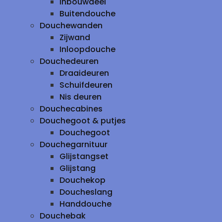
inbouwdeel
Buitendouche
Douchewanden
Zijwand
Inloopdouche
Douchedeuren
Draaideuren
Schuifdeuren
Nis deuren
Douchecabines
Douchegoot & putjes
Douchegoot
Douchegarnituur
Glijstangset
Glijstang
Douchekop
Doucheslang
Handdouche
Douchebak