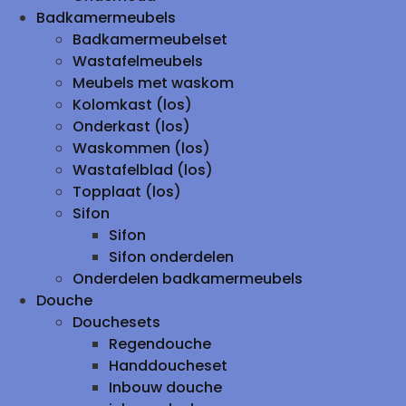
Badkamermeubels
Badkamermeubelset
Wastafelmeubels
Meubels met waskom
Kolomkast (los)
Onderkast (los)
Waskommen (los)
Wastafelblad (los)
Topplaat (los)
Sifon
Sifon
Sifon onderdelen
Onderdelen badkamermeubels
Douche
Douchesets
Regendouche
Handdoucheset
Inbouw douche