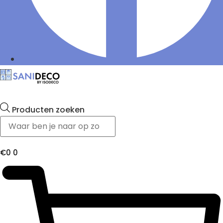
Producten zoeken
€
0
0