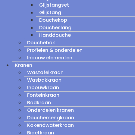
Glijstangset
Glijstang
Douchekop
Doucheslang
Handdouche
Douchebak
Profielen & onderdelen
Inbouw elementen
Kranen
Wastafelkraan
Wasbakkraan
Inbouwkraan
Fonteinkraan
Badkraan
Onderdelen kranen
Douchemengkraan
Kokendwaterkraan
Bidetkraan