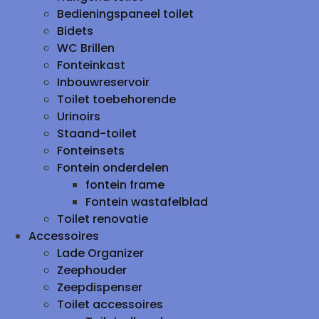
Bedieningspaneel toilet
Bidets
WC Brillen
Fonteinkast
Inbouwreservoir
Toilet toebehorende
Urinoirs
Staand-toilet
Fonteinsets
Fontein onderdelen
fontein frame
Fontein wastafelblad
Toilet renovatie
Accessoires
Lade Organizer
Zeephouder
Zeepdispenser
Toilet accessoires