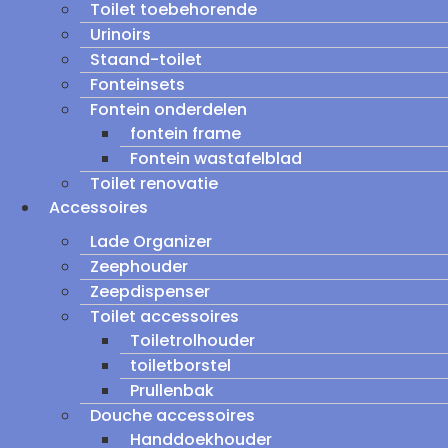
Toilet toebehorende
Urinoirs
Staand-toilet
Fonteinsets
Fontein onderdelen
fontein frame
Fontein wastafelblad
Toilet renovatie
Accessoires
Lade Organizer
Zeephouder
Zeepdispenser
Toilet accessoires
Toiletrolhouder
toiletborstel
Prullenbak
Douche accessoires
Handdoekhouder