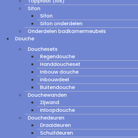
Topplaat (los)
Sifon
Sifon
Sifon onderdelen
Onderdelen badkamermeubels
Douche
Douchesets
Regendouche
Handdoucheset
Inbouw douche
inbouwdeel
Buitendouche
Douchewanden
Zijwand
Inloopdouche
Douchedeuren
Draaideuren
Schuifdeuren