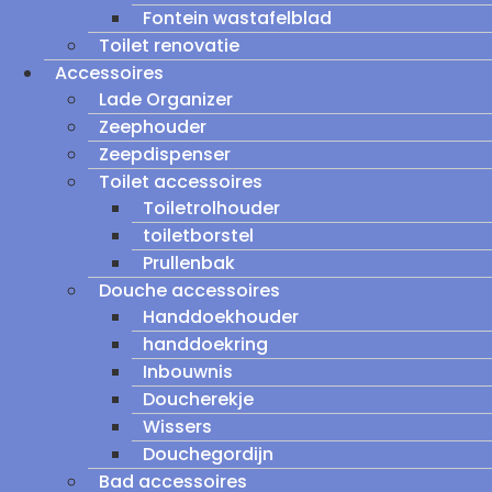
Fontein wastafelblad
Toilet renovatie
Accessoires
Lade Organizer
Zeephouder
Zeepdispenser
Toilet accessoires
Toiletrolhouder
toiletborstel
Prullenbak
Douche accessoires
Handdoekhouder
handdoekring
Inbouwnis
Doucherekje
Wissers
Douchegordijn
Bad accessoires