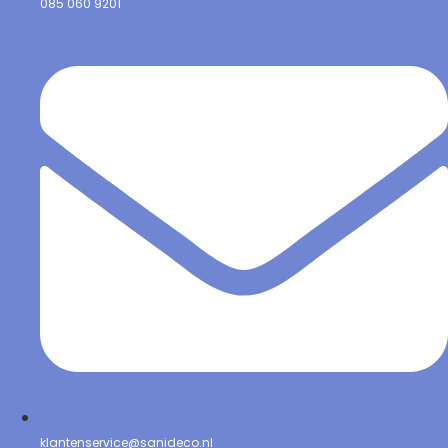
085 060 9201
klantenservice@sanideco.nl