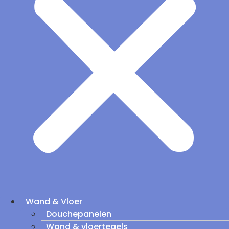
Wand & Vloer
Douchepanelen
Wand & vloertegels