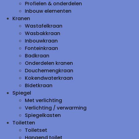
Profielen & onderdelen
Inbouw elementen
Kranen
Wastafelkraan
Wasbakkraan
Inbouwkraan
Fonteinkraan
Badkraan
Onderdelen kranen
Douchemengkraan
Kokendwaterkraan
Bidetkraan
Spiegel
Met verlichting
Verlichting / verwarming
Spiegelkasten
Toiletten
Toiletset
Hangend toilet