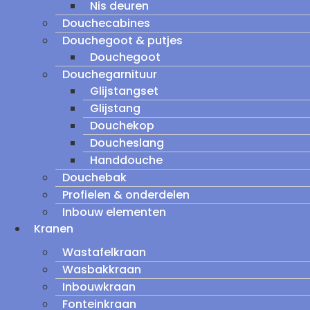
Nis deuren
Douchecabines
Douchegoot & putjes
Douchegoot
Douchegarnituur
Glijstangset
Glijstang
Douchekop
Doucheslang
Handdouche
Douchebak
Profielen & onderdelen
Inbouw elementen
Kranen
Wastafelkraan
Wasbakkraan
Inbouwkraan
Fonteinkraan