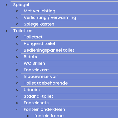
Spiegel
Met verlichting
Verlichting / verwarming
Spiegelkasten
Toiletten
Toiletset
Hangend toilet
Bedieningspaneel toilet
Bidets
WC Brillen
Fonteinkast
Inbouwreservoir
Toilet toebehorende
Urinoirs
Staand-toilet
Fonteinsets
Fontein onderdelen
fontein frame