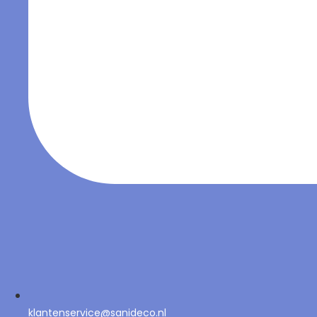
klantenservice@sanideco.nl