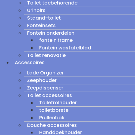
Toilet toebehorende
Urinoirs
Staand-toilet
Fonteinsets
Fontein onderdelen
fontein frame
Fontein wastafelblad
Toilet renovatie
Accessoires
Lade Organizer
Zeephouder
Zeepdispenser
Toilet accessoires
Toiletrolhouder
toiletborstel
Prullenbak
Douche accessoires
Handdoekhouder