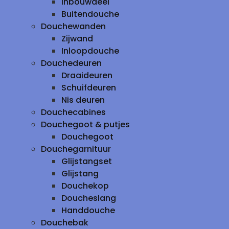
inbouwdeel
Buitendouche
Douchewanden
Zijwand
Inloopdouche
Douchedeuren
Draaideuren
Schuifdeuren
Nis deuren
Douchecabines
Douchegoot & putjes
Douchegoot
Douchegarnituur
Glijstangset
Glijstang
Douchekop
Doucheslang
Handdouche
Douchebak