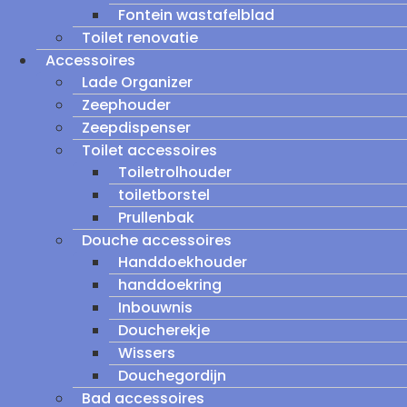
Fontein wastafelblad
Toilet renovatie
Accessoires
Lade Organizer
Zeephouder
Zeepdispenser
Toilet accessoires
Toiletrolhouder
toiletborstel
Prullenbak
Douche accessoires
Handdoekhouder
handdoekring
Inbouwnis
Doucherekje
Wissers
Douchegordijn
Bad accessoires