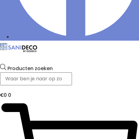
Producten zoeken
€
0
0