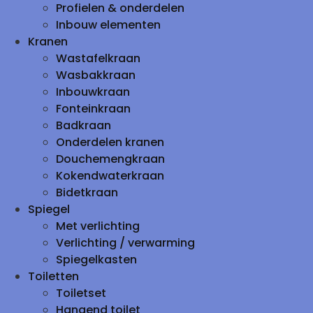
Profielen & onderdelen
Inbouw elementen
Kranen
Wastafelkraan
Wasbakkraan
Inbouwkraan
Fonteinkraan
Badkraan
Onderdelen kranen
Douchemengkraan
Kokendwaterkraan
Bidetkraan
Spiegel
Met verlichting
Verlichting / verwarming
Spiegelkasten
Toiletten
Toiletset
Hangend toilet