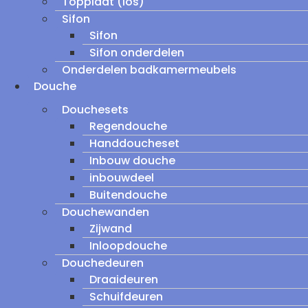
Topplaat (los)
Sifon
Sifon
Sifon onderdelen
Onderdelen badkamermeubels
Douche
Douchesets
Regendouche
Handdoucheset
Inbouw douche
inbouwdeel
Buitendouche
Douchewanden
Zijwand
Inloopdouche
Douchedeuren
Draaideuren
Schuifdeuren