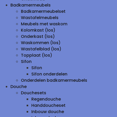
Badkamermeubels
Badkamermeubelset
Wastafelmeubels
Meubels met waskom
Kolomkast (los)
Onderkast (los)
Waskommen (los)
Wastafelblad (los)
Topplaat (los)
Sifon
Sifon
Sifon onderdelen
Onderdelen badkamermeubels
Douche
Douchesets
Regendouche
Handdoucheset
Inbouw douche