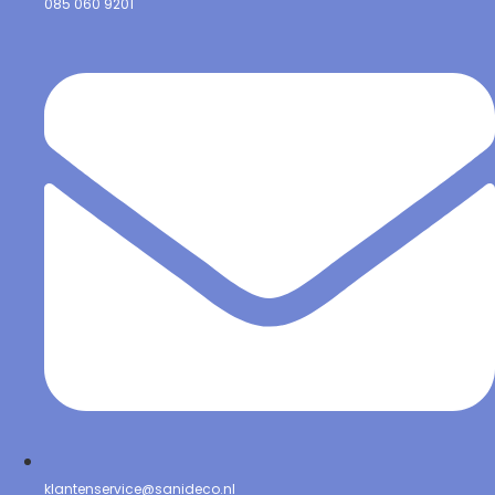
085 060 9201
klantenservice@sanideco.nl