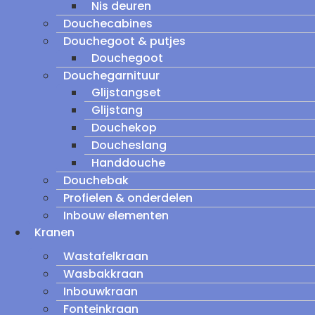
Nis deuren
Douchecabines
Douchegoot & putjes
Douchegoot
Douchegarnituur
Glijstangset
Glijstang
Douchekop
Doucheslang
Handdouche
Douchebak
Profielen & onderdelen
Inbouw elementen
Kranen
Wastafelkraan
Wasbakkraan
Inbouwkraan
Fonteinkraan