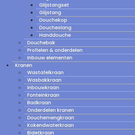
Glijstangset
Glijstang
Douchekop
Doucheslang
Handdouche
Douchebak
Profielen & onderdelen
Inbouw elementen
Kranen
Wastafelkraan
Wasbakkraan
Inbouwkraan
Fonteinkraan
Badkraan
Onderdelen kranen
Douchemengkraan
Kokendwaterkraan
Bidetkraan