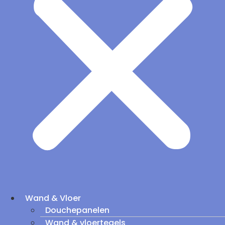
Wand & Vloer
Douchepanelen
Wand & vloertegels