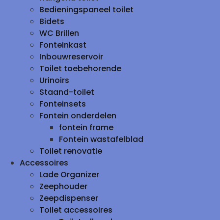
Bedieningspaneel toilet
Bidets
WC Brillen
Fonteinkast
Inbouwreservoir
Toilet toebehorende
Urinoirs
Staand-toilet
Fonteinsets
Fontein onderdelen
fontein frame
Fontein wastafelblad
Toilet renovatie
Accessoires
Lade Organizer
Zeephouder
Zeepdispenser
Toilet accessoires