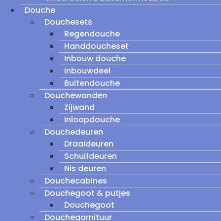
Douche
Douchesets
Regendouche
Handdoucheset
Inbouw douche
inbouwdeel
Buitendouche
Douchewanden
Zijwand
Inloopdouche
Douchedeuren
Draaideuren
Schuifdeuren
Nis deuren
Douchecabines
Douchegoot & putjes
Douchegoot
Douchegarnituur