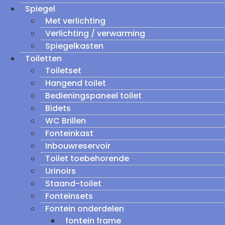
Spiegel
Met verlichting
Verlichting / verwarming
Spiegelkasten
Toiletten
Toiletset
Hangend toilet
Bedieningspaneel toilet
Bidets
WC Brillen
Fonteinkast
Inbouwreservoir
Toilet toebehorende
Urinoirs
Staand-toilet
Fonteinsets
Fontein onderdelen
fontein frame