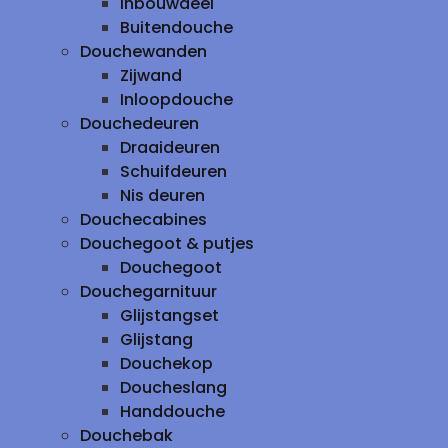
inbouwdeel
Buitendouche
Douchewanden
Zijwand
Inloopdouche
Douchedeuren
Draaideuren
Schuifdeuren
Nis deuren
Douchecabines
Douchegoot & putjes
Douchegoot
Douchegarnituur
Glijstangset
Glijstang
Douchekop
Doucheslang
Handdouche
Douchebak