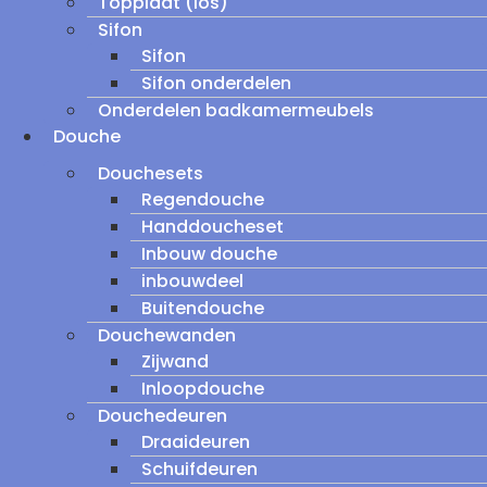
Topplaat (los)
Sifon
Sifon
Sifon onderdelen
Onderdelen badkamermeubels
Douche
Douchesets
Regendouche
Handdoucheset
Inbouw douche
inbouwdeel
Buitendouche
Douchewanden
Zijwand
Inloopdouche
Douchedeuren
Draaideuren
Schuifdeuren