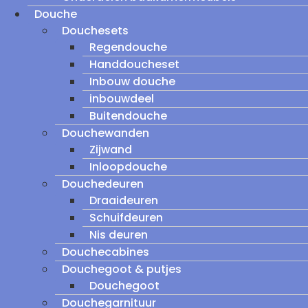
Douche
Douchesets
Regendouche
Handdoucheset
Inbouw douche
inbouwdeel
Buitendouche
Douchewanden
Zijwand
Inloopdouche
Douchedeuren
Draaideuren
Schuifdeuren
Nis deuren
Douchecabines
Douchegoot & putjes
Douchegoot
Douchegarnituur