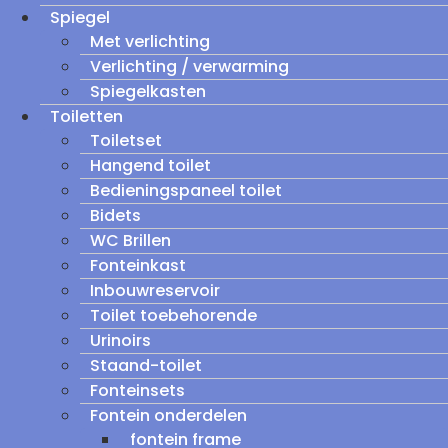
Spiegel
Met verlichting
Verlichting / verwarming
Spiegelkasten
Toiletten
Toiletset
Hangend toilet
Bedieningspaneel toilet
Bidets
WC Brillen
Fonteinkast
Inbouwreservoir
Toilet toebehorende
Urinoirs
Staand-toilet
Fonteinsets
Fontein onderdelen
fontein frame