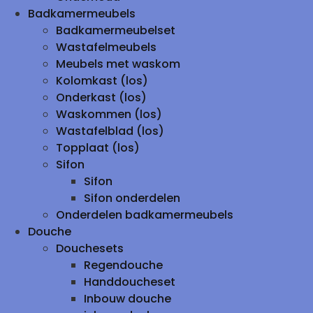
Badkamermeubels
Badkamermeubelset
Wastafelmeubels
Meubels met waskom
Kolomkast (los)
Onderkast (los)
Waskommen (los)
Wastafelblad (los)
Topplaat (los)
Sifon
Sifon
Sifon onderdelen
Onderdelen badkamermeubels
Douche
Douchesets
Regendouche
Handdoucheset
Inbouw douche