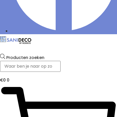
Producten zoeken
€
0
0