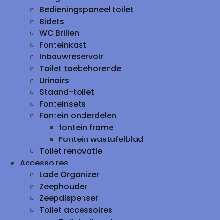
Bedieningspaneel toilet
Bidets
WC Brillen
Fonteinkast
Inbouwreservoir
Toilet toebehorende
Urinoirs
Staand-toilet
Fonteinsets
Fontein onderdelen
fontein frame
Fontein wastafelblad
Toilet renovatie
Accessoires
Lade Organizer
Zeephouder
Zeepdispenser
Toilet accessoires