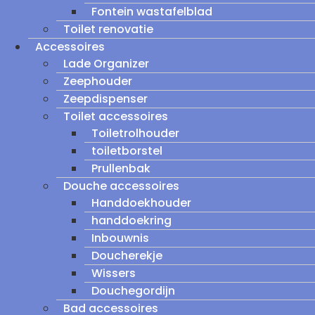
Fontein wastafelblad
Toilet renovatie
Accessoires
Lade Organizer
Zeephouder
Zeepdispenser
Toilet accessoires
Toiletrolhouder
toiletborstel
Prullenbak
Douche accessoires
Handdoekhouder
handdoekring
Inbouwnis
Doucherekje
Wissers
Douchegordijn
Bad accessoires