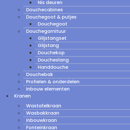
Nis deuren
Douchecabines
Douchegoot & putjes
Douchegoot
Douchegarnituur
Glijstangset
Glijstang
Douchekop
Doucheslang
Handdouche
Douchebak
Profielen & onderdelen
Inbouw elementen
Kranen
Wastafelkraan
Wasbakkraan
Inbouwkraan
Fonteinkraan