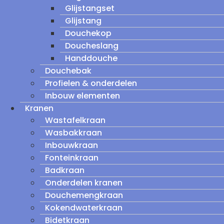
Glijstangset
Glijstang
Douchekop
Doucheslang
Handdouche
Douchebak
Profielen & onderdelen
Inbouw elementen
Kranen
Wastafelkraan
Wasbakkraan
Inbouwkraan
Fonteinkraan
Badkraan
Onderdelen kranen
Douchemengkraan
Kokendwaterkraan
Bidetkraan