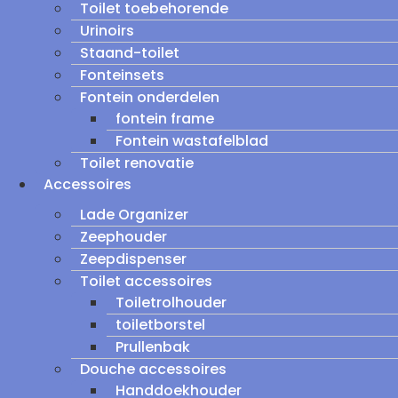
Toilet toebehorende
Urinoirs
Staand-toilet
Fonteinsets
Fontein onderdelen
fontein frame
Fontein wastafelblad
Toilet renovatie
Accessoires
Lade Organizer
Zeephouder
Zeepdispenser
Toilet accessoires
Toiletrolhouder
toiletborstel
Prullenbak
Douche accessoires
Handdoekhouder