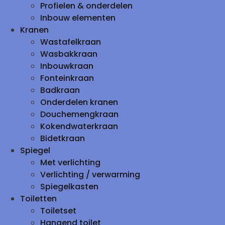
Profielen & onderdelen
Inbouw elementen
Kranen
Wastafelkraan
Wasbakkraan
Inbouwkraan
Fonteinkraan
Badkraan
Onderdelen kranen
Douchemengkraan
Kokendwaterkraan
Bidetkraan
Spiegel
Met verlichting
Verlichting / verwarming
Spiegelkasten
Toiletten
Toiletset
Hangend toilet