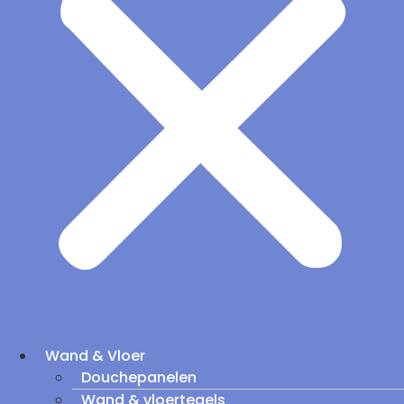
Wand & Vloer
Douchepanelen
Wand & vloertegels