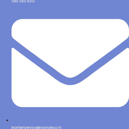
085 060 9201
klantenservice@sanideco.nl