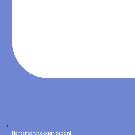
klantenservice@sanideco.nl