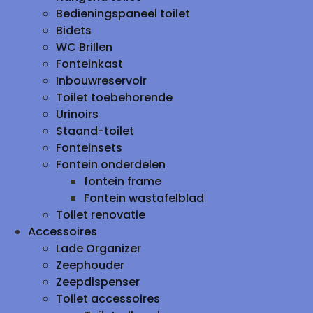
Bedieningspaneel toilet
Bidets
WC Brillen
Fonteinkast
Inbouwreservoir
Toilet toebehorende
Urinoirs
Staand-toilet
Fonteinsets
Fontein onderdelen
fontein frame
Fontein wastafelblad
Toilet renovatie
Accessoires
Lade Organizer
Zeephouder
Zeepdispenser
Toilet accessoires