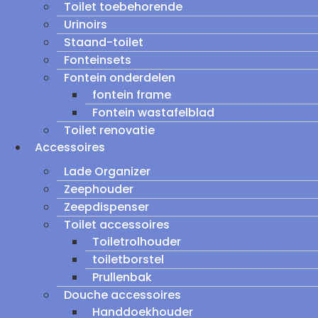
Toilet toebehorende
Urinoirs
Staand-toilet
Fonteinsets
Fontein onderdelen
fontein frame
Fontein wastafelblad
Toilet renovatie
Accessoires
Lade Organizer
Zeephouder
Zeepdispenser
Toilet accessoires
Toiletrolhouder
toiletborstel
Prullenbak
Douche accessoires
Handdoekhouder