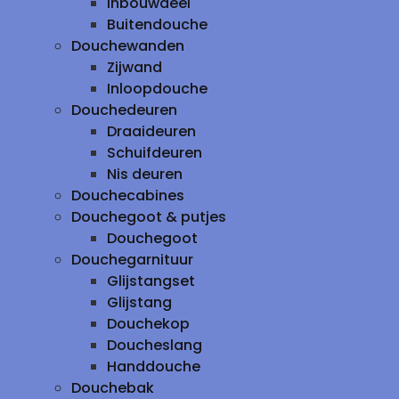
inbouwdeel
Buitendouche
Douchewanden
Zijwand
Inloopdouche
Douchedeuren
Draaideuren
Schuifdeuren
Nis deuren
Douchecabines
Douchegoot & putjes
Douchegoot
Douchegarnituur
Glijstangset
Glijstang
Douchekop
Doucheslang
Handdouche
Douchebak