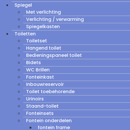
Spiegel
Met verlichting
Verlichting / verwarming
Spiegelkasten
Toiletten
Toiletset
Hangend toilet
Bedieningspaneel toilet
Bidets
WC Brillen
Fonteinkast
Inbouwreservoir
Toilet toebehorende
Urinoirs
Staand-toilet
Fonteinsets
Fontein onderdelen
fontein frame