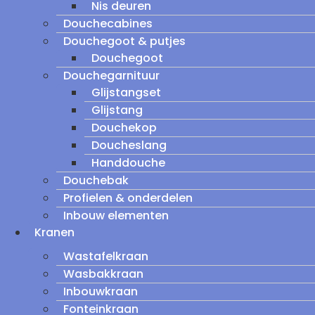
Nis deuren
Douchecabines
Douchegoot & putjes
Douchegoot
Douchegarnituur
Glijstangset
Glijstang
Douchekop
Doucheslang
Handdouche
Douchebak
Profielen & onderdelen
Inbouw elementen
Kranen
Wastafelkraan
Wasbakkraan
Inbouwkraan
Fonteinkraan