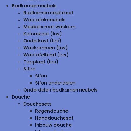
Badkamermeubels
Badkamermeubelset
Wastafelmeubels
Meubels met waskom
Kolomkast (los)
Onderkast (los)
Waskommen (los)
Wastafelblad (los)
Topplaat (los)
Sifon
Sifon
Sifon onderdelen
Onderdelen badkamermeubels
Douche
Douchesets
Regendouche
Handdoucheset
Inbouw douche