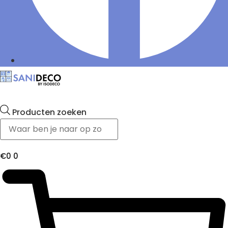
Producten zoeken
€
0
0