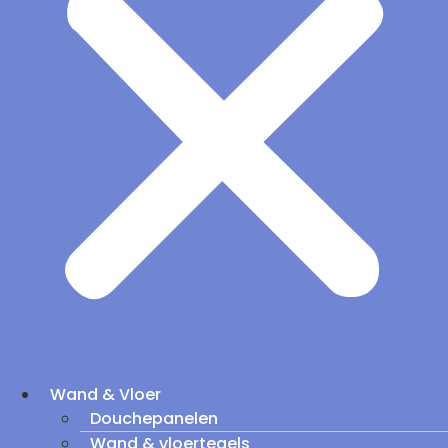
Wand & Vloer
Douchepanelen
Wand & vloertegels