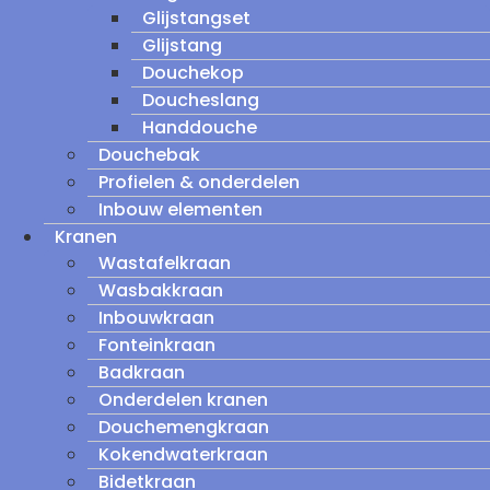
Glijstangset
Glijstang
Douchekop
Doucheslang
Handdouche
Douchebak
Profielen & onderdelen
Inbouw elementen
Kranen
Wastafelkraan
Wasbakkraan
Inbouwkraan
Fonteinkraan
Badkraan
Onderdelen kranen
Douchemengkraan
Kokendwaterkraan
Bidetkraan