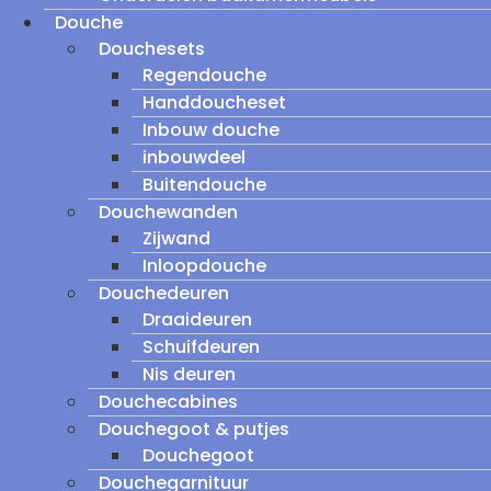
Douche
Douchesets
Regendouche
Handdoucheset
Inbouw douche
inbouwdeel
Buitendouche
Douchewanden
Zijwand
Inloopdouche
Douchedeuren
Draaideuren
Schuifdeuren
Nis deuren
Douchecabines
Douchegoot & putjes
Douchegoot
Douchegarnituur