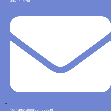
085 060 9201
klantenservice@sanideco.nl