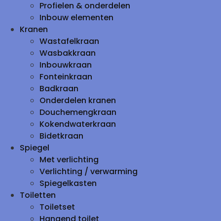
Profielen & onderdelen
Inbouw elementen
Kranen
Wastafelkraan
Wasbakkraan
Inbouwkraan
Fonteinkraan
Badkraan
Onderdelen kranen
Douchemengkraan
Kokendwaterkraan
Bidetkraan
Spiegel
Met verlichting
Verlichting / verwarming
Spiegelkasten
Toiletten
Toiletset
Hangend toilet