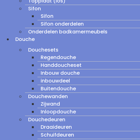
Topplaat (los)
Sifon
Sifon
Sifon onderdelen
Onderdelen badkamermeubels
Douche
Douchesets
Regendouche
Handdoucheset
Inbouw douche
inbouwdeel
Buitendouche
Douchewanden
Zijwand
Inloopdouche
Douchedeuren
Draaideuren
Schuifdeuren