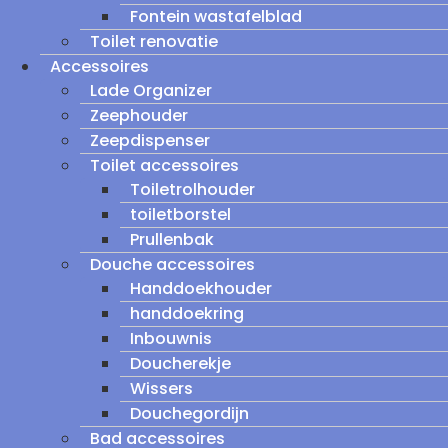
Fontein wastafelblad
Toilet renovatie
Accessoires
Lade Organizer
Zeephouder
Zeepdispenser
Toilet accessoires
Toiletrolhouder
toiletborstel
Prullenbak
Douche accessoires
Handdoekhouder
handdoekring
Inbouwnis
Doucherekje
Wissers
Douchegordijn
Bad accessoires