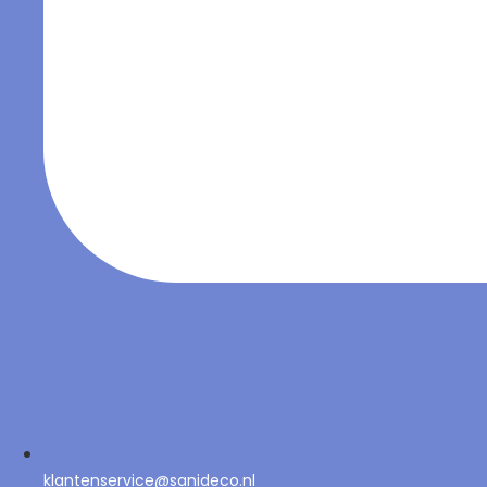
klantenservice@sanideco.nl