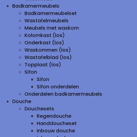
Badkamermeubels
Badkamermeubelset
Wastafelmeubels
Meubels met waskom
Kolomkast (los)
Onderkast (los)
Waskommen (los)
Wastafelblad (los)
Topplaat (los)
Sifon
Sifon
Sifon onderdelen
Onderdelen badkamermeubels
Douche
Douchesets
Regendouche
Handdoucheset
Inbouw douche