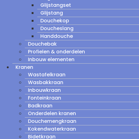
Glijstangset
Glijstang
Douchekop
Doucheslang
Handdouche
Douchebak
Profielen & onderdelen
Inbouw elementen
Kranen
Wastafelkraan
Wasbakkraan
Inbouwkraan
Fonteinkraan
Badkraan
Onderdelen kranen
Douchemengkraan
Kokendwaterkraan
Bidetkraan