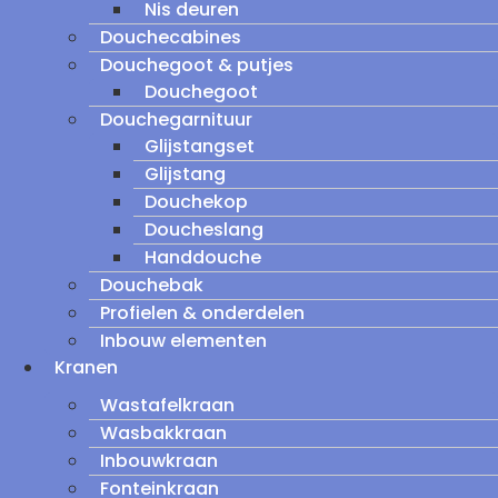
Nis deuren
Douchecabines
Douchegoot & putjes
Douchegoot
Douchegarnituur
Glijstangset
Glijstang
Douchekop
Doucheslang
Handdouche
Douchebak
Profielen & onderdelen
Inbouw elementen
Kranen
Wastafelkraan
Wasbakkraan
Inbouwkraan
Fonteinkraan