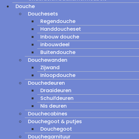
Douche
Douchesets
Regendouche
Handdoucheset
Inbouw douche
inbouwdeel
Buitendouche
Douchewanden
Zijwand
Inloopdouche
Douchedeuren
Draaideuren
Schuifdeuren
Nis deuren
Douchecabines
Douchegoot & putjes
Douchegoot
Douchegarnituur