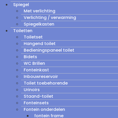
Spiegel
Met verlichting
Verlichting / verwarming
Spiegelkasten
Toiletten
Toiletset
Hangend toilet
Bedieningspaneel toilet
Bidets
WC Brillen
Fonteinkast
Inbouwreservoir
Toilet toebehorende
Urinoirs
Staand-toilet
Fonteinsets
Fontein onderdelen
fontein frame