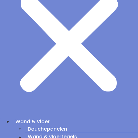
Wand & Vloer
Douchepanelen
Wand & vloertegels