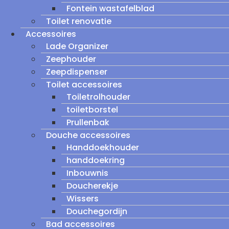
Fontein wastafelblad
Toilet renovatie
Accessoires
Lade Organizer
Zeephouder
Zeepdispenser
Toilet accessoires
Toiletrolhouder
toiletborstel
Prullenbak
Douche accessoires
Handdoekhouder
handdoekring
Inbouwnis
Doucherekje
Wissers
Douchegordijn
Bad accessoires