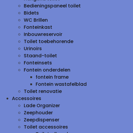
Bedieningspaneel toilet
Bidets
WC Brillen
Fonteinkast
Inbouwreservoir
Toilet toebehorende
Urinoirs
Staand-toilet
Fonteinsets
Fontein onderdelen
fontein frame
Fontein wastafelblad
Toilet renovatie
Accessoires
Lade Organizer
Zeephouder
Zeepdispenser
Toilet accessoires