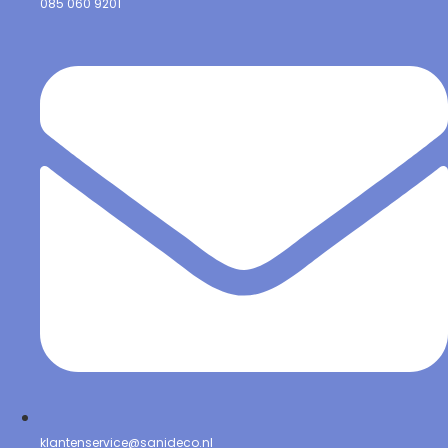
085 060 9201
klantenservice@sanideco.nl