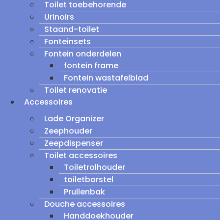
Toilet toebehorende
Urinoirs
Staand-toilet
Fonteinsets
Fontein onderdelen
fontein frame
Fontein wastafelblad
Toilet renovatie
Accessoires
Lade Organizer
Zeephouder
Zeepdispenser
Toilet accessoires
Toiletrolhouder
toiletborstel
Prullenbak
Douche accessoires
Handdoekhouder