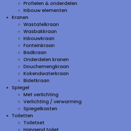
Profielen & onderdelen
Inbouw elementen
Kranen
Wastafelkraan
Wasbakkraan
Inbouwkraan
Fonteinkraan
Badkraan
Onderdelen kranen
Douchemengkraan
Kokendwaterkraan
Bidetkraan
Spiegel
Met verlichting
Verlichting / verwarming
Spiegelkasten
Toiletten
Toiletset
Hangend toilet