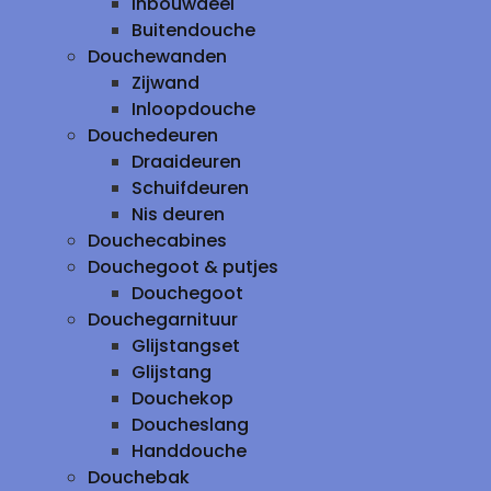
inbouwdeel
Buitendouche
Douchewanden
Zijwand
Inloopdouche
Douchedeuren
Draaideuren
Schuifdeuren
Nis deuren
Douchecabines
Douchegoot & putjes
Douchegoot
Douchegarnituur
Glijstangset
Glijstang
Douchekop
Doucheslang
Handdouche
Douchebak