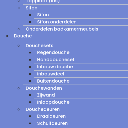
Topplaat (los)
Sifon
Sifon
Sifon onderdelen
Onderdelen badkamermeubels
Douche
Douchesets
Regendouche
Handdoucheset
Inbouw douche
inbouwdeel
Buitendouche
Douchewanden
Zijwand
Inloopdouche
Douchedeuren
Draaideuren
Schuifdeuren