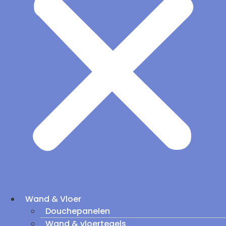
Wand & Vloer
Douchepanelen
Wand & vloertegels