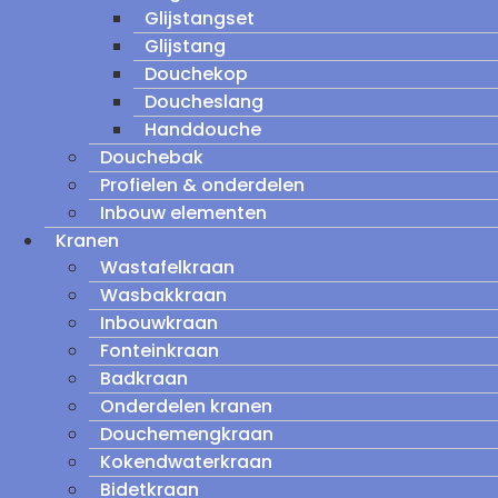
Glijstangset
Glijstang
Douchekop
Doucheslang
Handdouche
Douchebak
Profielen & onderdelen
Inbouw elementen
Kranen
Wastafelkraan
Wasbakkraan
Inbouwkraan
Fonteinkraan
Badkraan
Onderdelen kranen
Douchemengkraan
Kokendwaterkraan
Bidetkraan