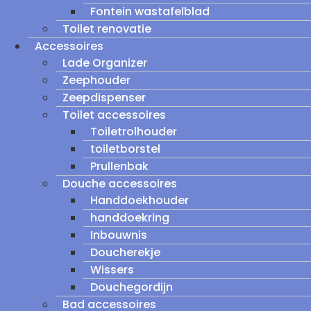
Fontein wastafelblad
Toilet renovatie
Accessoires
Lade Organizer
Zeephouder
Zeepdispenser
Toilet accessoires
Toiletrolhouder
toiletborstel
Prullenbak
Douche accessoires
Handdoekhouder
handdoekring
Inbouwnis
Doucherekje
Wissers
Douchegordijn
Bad accessoires