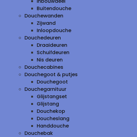
inbouwdeel
Buitendouche
Douchewanden
Zijwand
Inloopdouche
Douchedeuren
Draaideuren
Schuifdeuren
Nis deuren
Douchecabines
Douchegoot & putjes
Douchegoot
Douchegarnituur
Glijstangset
Glijstang
Douchekop
Doucheslang
Handdouche
Douchebak