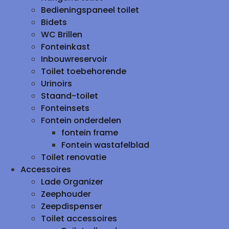
Bedieningspaneel toilet
Bidets
WC Brillen
Fonteinkast
Inbouwreservoir
Toilet toebehorende
Urinoirs
Staand-toilet
Fonteinsets
Fontein onderdelen
fontein frame
Fontein wastafelblad
Toilet renovatie
Accessoires
Lade Organizer
Zeephouder
Zeepdispenser
Toilet accessoires