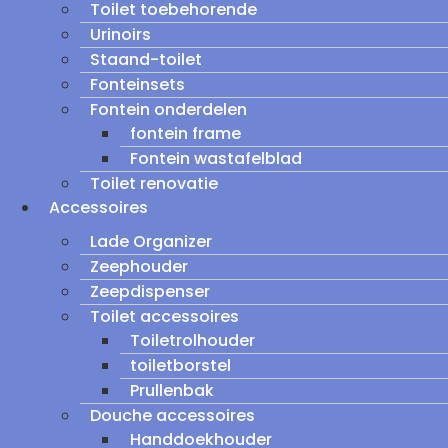
Toilet toebehorende
Urinoirs
Staand-toilet
Fonteinsets
Fontein onderdelen
fontein frame
Fontein wastafelblad
Toilet renovatie
Accessoires
Lade Organizer
Zeephouder
Zeepdispenser
Toilet accessoires
Toiletrolhouder
toiletborstel
Prullenbak
Douche accessoires
Handdoekhouder