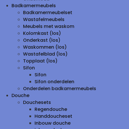
Badkamermeubels
Badkamermeubelset
Wastafelmeubels
Meubels met waskom
Kolomkast (los)
Onderkast (los)
Waskommen (los)
Wastafelblad (los)
Topplaat (los)
Sifon
Sifon
Sifon onderdelen
Onderdelen badkamermeubels
Douche
Douchesets
Regendouche
Handdoucheset
Inbouw douche