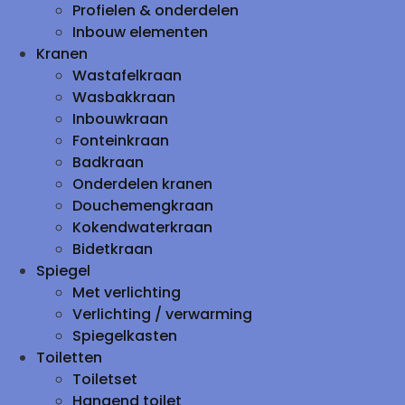
Profielen & onderdelen
Inbouw elementen
Kranen
Wastafelkraan
Wasbakkraan
Inbouwkraan
Fonteinkraan
Badkraan
Onderdelen kranen
Douchemengkraan
Kokendwaterkraan
Bidetkraan
Spiegel
Met verlichting
Verlichting / verwarming
Spiegelkasten
Toiletten
Toiletset
Hangend toilet