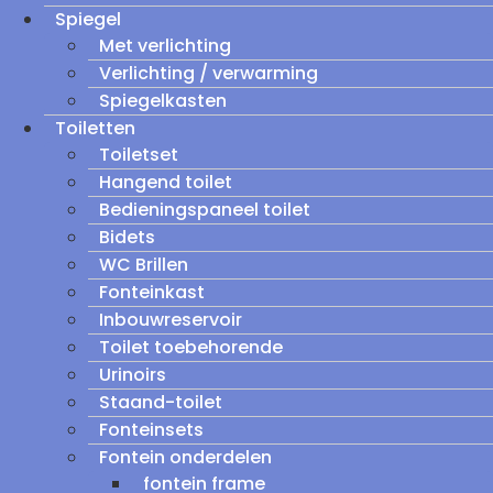
Spiegel
Met verlichting
Verlichting / verwarming
Spiegelkasten
Toiletten
Toiletset
Hangend toilet
Bedieningspaneel toilet
Bidets
WC Brillen
Fonteinkast
Inbouwreservoir
Toilet toebehorende
Urinoirs
Staand-toilet
Fonteinsets
Fontein onderdelen
fontein frame