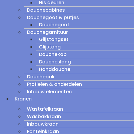
Nis deuren
Douchecabines
Douchegoot & putjes
Douchegoot
Douchegarnituur
Glijstangset
Glijstang
Douchekop
Doucheslang
Handdouche
Douchebak
Profielen & onderdelen
Inbouw elementen
Kranen
Wastafelkraan
Wasbakkraan
Inbouwkraan
Fonteinkraan