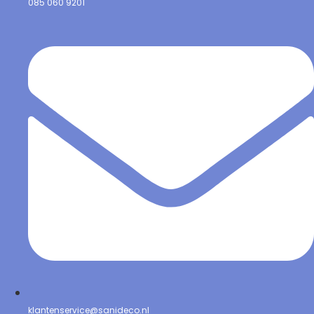
085 060 9201
klantenservice@sanideco.nl