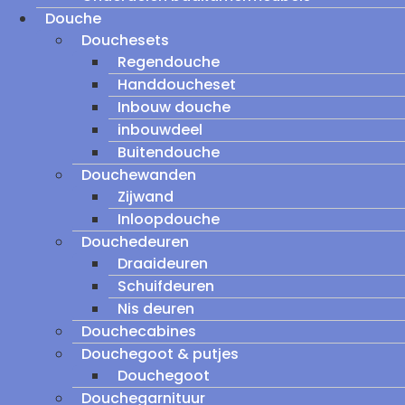
Douche
Douchesets
Regendouche
Handdoucheset
Inbouw douche
inbouwdeel
Buitendouche
Douchewanden
Zijwand
Inloopdouche
Douchedeuren
Draaideuren
Schuifdeuren
Nis deuren
Douchecabines
Douchegoot & putjes
Douchegoot
Douchegarnituur