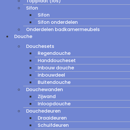
Topplaat (los)
Sifon
Sifon
Sifon onderdelen
Onderdelen badkamermeubels
Douche
Douchesets
Regendouche
Handdoucheset
Inbouw douche
inbouwdeel
Buitendouche
Douchewanden
Zijwand
Inloopdouche
Douchedeuren
Draaideuren
Schuifdeuren