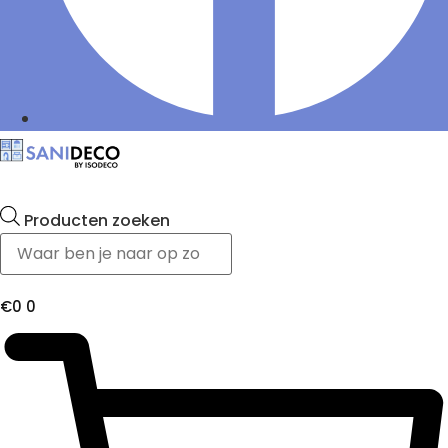
Producten zoeken
€
0
0