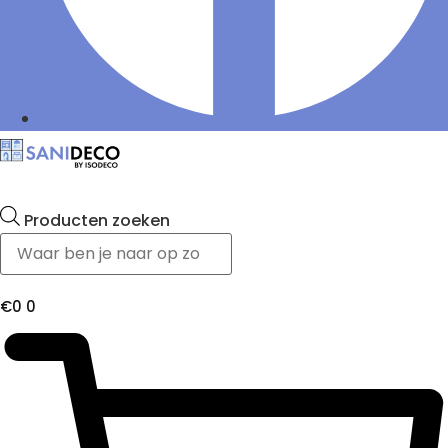
Producten zoeken
€
0
0