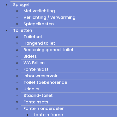
Spiegel
Met verlichting
Verlichting / verwarming
Spiegelkasten
Toiletten
Toiletset
Hangend toilet
Bedieningspaneel toilet
Bidets
WC Brillen
Fonteinkast
Inbouwreservoir
Toilet toebehorende
Urinoirs
Staand-toilet
Fonteinsets
Fontein onderdelen
fontein frame