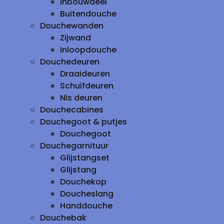
inbouwdeel
Buitendouche
Douchewanden
Zijwand
Inloopdouche
Douchedeuren
Draaideuren
Schuifdeuren
Nis deuren
Douchecabines
Douchegoot & putjes
Douchegoot
Douchegarnituur
Glijstangset
Glijstang
Douchekop
Doucheslang
Handdouche
Douchebak