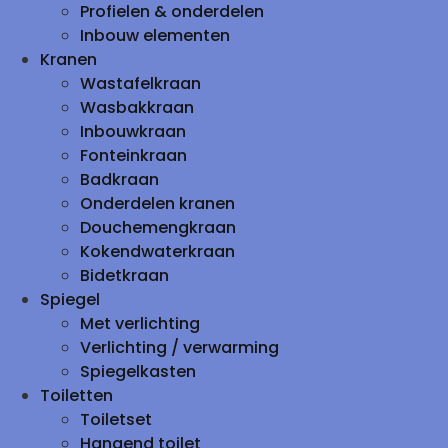
Profielen & onderdelen
Inbouw elementen
Kranen
Wastafelkraan
Wasbakkraan
Inbouwkraan
Fonteinkraan
Badkraan
Onderdelen kranen
Douchemengkraan
Kokendwaterkraan
Bidetkraan
Spiegel
Met verlichting
Verlichting / verwarming
Spiegelkasten
Toiletten
Toiletset
Hangend toilet