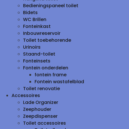
Bedieningspaneel toilet
Bidets
WC Brillen
Fonteinkast
Inbouwreservoir
Toilet toebehorende
Urinoirs
Staand-toilet
Fonteinsets
Fontein onderdelen
fontein frame
Fontein wastafelblad
Toilet renovatie
Accessoires
Lade Organizer
Zeephouder
Zeepdispenser
Toilet accessoires