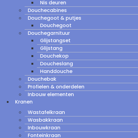
Nis deuren
Douchecabines
Douchegoot & putjes
Douchegoot
Douchegarnituur
Glijstangset
Glijstang
Douchekop
Doucheslang
Handdouche
Douchebak
Profielen & onderdelen
Inbouw elementen
Kranen
Wastafelkraan
Wasbakkraan
Inbouwkraan
Fonteinkraan