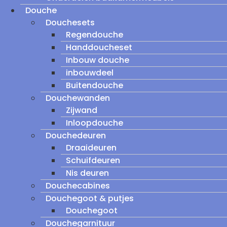
Douche
Douchesets
Regendouche
Handdoucheset
Inbouw douche
inbouwdeel
Buitendouche
Douchewanden
Zijwand
Inloopdouche
Douchedeuren
Draaideuren
Schuifdeuren
Nis deuren
Douchecabines
Douchegoot & putjes
Douchegoot
Douchegarnituur