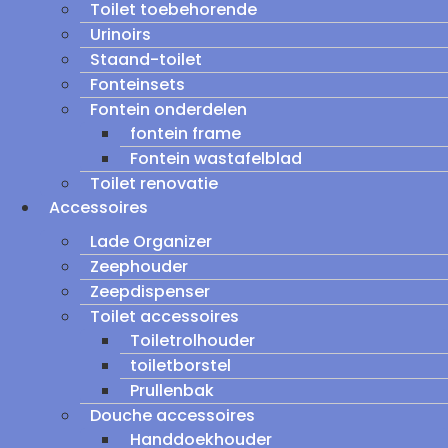
Toilet toebehorende
Urinoirs
Staand-toilet
Fonteinsets
Fontein onderdelen
fontein frame
Fontein wastafelblad
Toilet renovatie
Accessoires
Lade Organizer
Zeephouder
Zeepdispenser
Toilet accessoires
Toiletrolhouder
toiletborstel
Prullenbak
Douche accessoires
Handdoekhouder