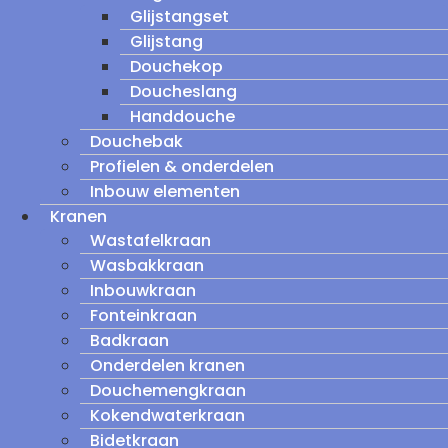
Glijstangset
Glijstang
Douchekop
Doucheslang
Handdouche
Douchebak
Profielen & onderdelen
Inbouw elementen
Kranen
Wastafelkraan
Wasbakkraan
Inbouwkraan
Fonteinkraan
Badkraan
Onderdelen kranen
Douchemengkraan
Kokendwaterkraan
Bidetkraan