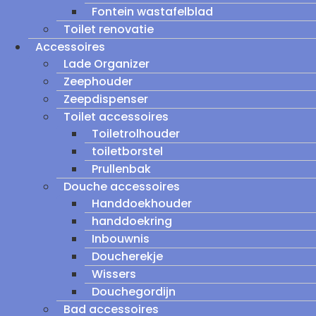
Fontein wastafelblad
Toilet renovatie
Accessoires
Lade Organizer
Zeephouder
Zeepdispenser
Toilet accessoires
Toiletrolhouder
toiletborstel
Prullenbak
Douche accessoires
Handdoekhouder
handdoekring
Inbouwnis
Doucherekje
Wissers
Douchegordijn
Bad accessoires