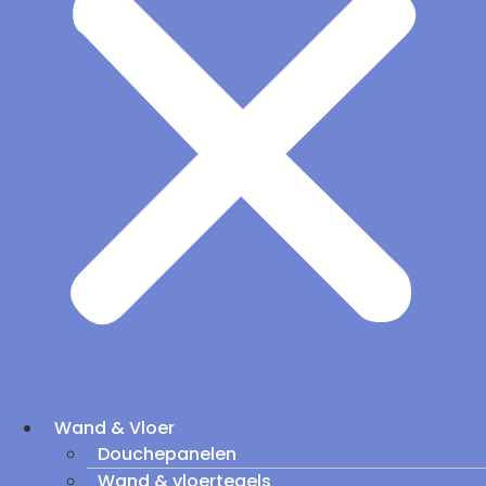
Wand & Vloer
Douchepanelen
Wand & vloertegels