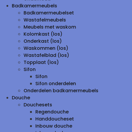
Badkamermeubels
Badkamermeubelset
Wastafelmeubels
Meubels met waskom
Kolomkast (los)
Onderkast (los)
Waskommen (los)
Wastafelblad (los)
Topplaat (los)
Sifon
Sifon
Sifon onderdelen
Onderdelen badkamermeubels
Douche
Douchesets
Regendouche
Handdoucheset
Inbouw douche