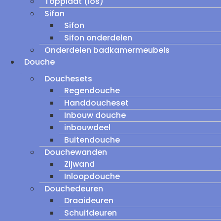
Topplaat (los)
Sifon
Sifon
Sifon onderdelen
Onderdelen badkamermeubels
Douche
Douchesets
Regendouche
Handdoucheset
Inbouw douche
inbouwdeel
Buitendouche
Douchewanden
Zijwand
Inloopdouche
Douchedeuren
Draaideuren
Schuifdeuren