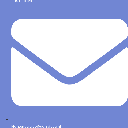
085 060 9201
klantenservice@sanideco.nl