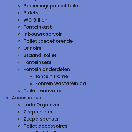
Bedieningspaneel toilet
Bidets
WC Brillen
Fonteinkast
Inbouwreservoir
Toilet toebehorende
Urinoirs
Staand-toilet
Fonteinsets
Fontein onderdelen
fontein frame
Fontein wastafelblad
Toilet renovatie
Accessoires
Lade Organizer
Zeephouder
Zeepdispenser
Toilet accessoires