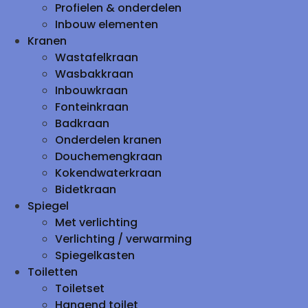
Profielen & onderdelen
Inbouw elementen
Kranen
Wastafelkraan
Wasbakkraan
Inbouwkraan
Fonteinkraan
Badkraan
Onderdelen kranen
Douchemengkraan
Kokendwaterkraan
Bidetkraan
Spiegel
Met verlichting
Verlichting / verwarming
Spiegelkasten
Toiletten
Toiletset
Hangend toilet