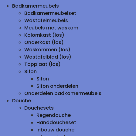
Badkamermeubels
Badkamermeubelset
Wastafelmeubels
Meubels met waskom
Kolomkast (los)
Onderkast (los)
Waskommen (los)
Wastafelblad (los)
Topplaat (los)
Sifon
Sifon
Sifon onderdelen
Onderdelen badkamermeubels
Douche
Douchesets
Regendouche
Handdoucheset
Inbouw douche