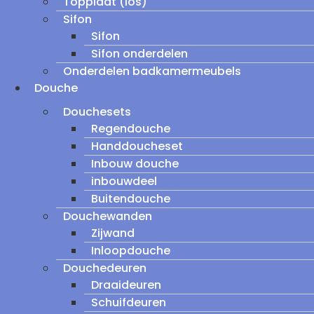
Topplaat (los)
Sifon
Sifon
Sifon onderdelen
Onderdelen badkamermeubels
Douche
Douchesets
Regendouche
Handdoucheset
Inbouw douche
inbouwdeel
Buitendouche
Douchewanden
Zijwand
Inloopdouche
Douchedeuren
Draaideuren
Schuifdeuren