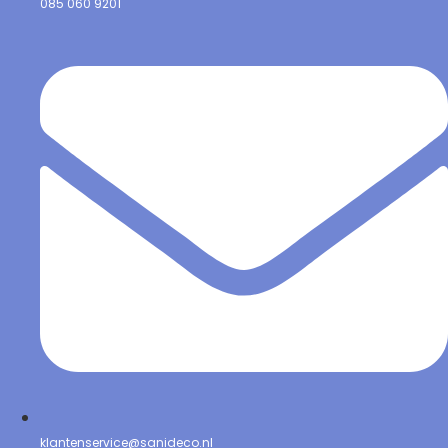
085 060 9201
klantenservice@sanideco.nl