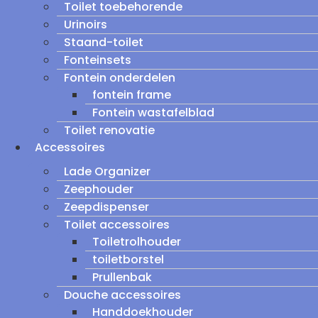
Toilet toebehorende
Urinoirs
Staand-toilet
Fonteinsets
Fontein onderdelen
fontein frame
Fontein wastafelblad
Toilet renovatie
Accessoires
Lade Organizer
Zeephouder
Zeepdispenser
Toilet accessoires
Toiletrolhouder
toiletborstel
Prullenbak
Douche accessoires
Handdoekhouder