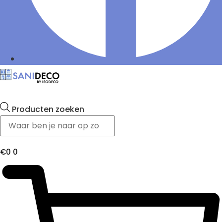
Producten zoeken
€
0
0