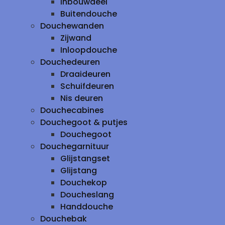
inbouwdeel
Buitendouche
Douchewanden
Zijwand
Inloopdouche
Douchedeuren
Draaideuren
Schuifdeuren
Nis deuren
Douchecabines
Douchegoot & putjes
Douchegoot
Douchegarnituur
Glijstangset
Glijstang
Douchekop
Doucheslang
Handdouche
Douchebak