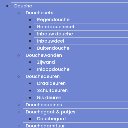
Douche
Douchesets
Regendouche
Handdoucheset
Inbouw douche
inbouwdeel
Buitendouche
Douchewanden
Zijwand
Inloopdouche
Douchedeuren
Draaideuren
Schuifdeuren
Nis deuren
Douchecabines
Douchegoot & putjes
Douchegoot
Douchegarnituur