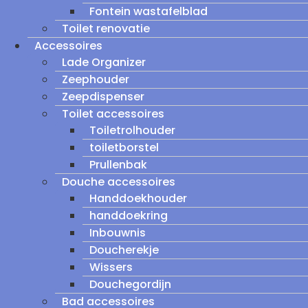
Fontein wastafelblad
Toilet renovatie
Accessoires
Lade Organizer
Zeephouder
Zeepdispenser
Toilet accessoires
Toiletrolhouder
toiletborstel
Prullenbak
Douche accessoires
Handdoekhouder
handdoekring
Inbouwnis
Doucherekje
Wissers
Douchegordijn
Bad accessoires