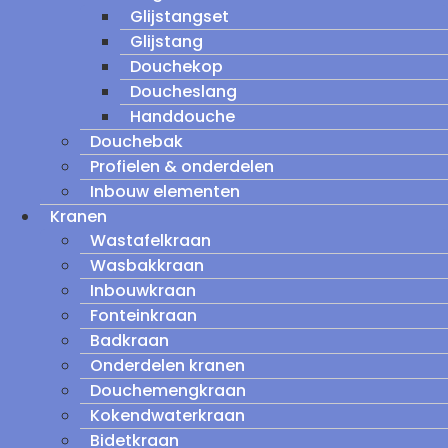
Glijstangset
Glijstang
Douchekop
Doucheslang
Handdouche
Douchebak
Profielen & onderdelen
Inbouw elementen
Kranen
Wastafelkraan
Wasbakkraan
Inbouwkraan
Fonteinkraan
Badkraan
Onderdelen kranen
Douchemengkraan
Kokendwaterkraan
Bidetkraan