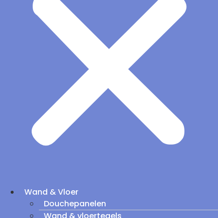
Wand & Vloer
Douchepanelen
Wand & vloertegels