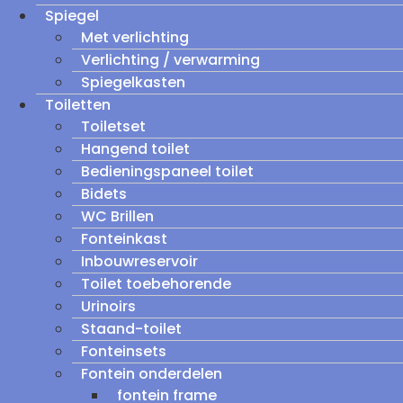
Spiegel
Met verlichting
Verlichting / verwarming
Spiegelkasten
Toiletten
Toiletset
Hangend toilet
Bedieningspaneel toilet
Bidets
WC Brillen
Fonteinkast
Inbouwreservoir
Toilet toebehorende
Urinoirs
Staand-toilet
Fonteinsets
Fontein onderdelen
fontein frame