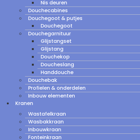
Nis deuren
Douchecabines
Douchegoot & putjes
Douchegoot
Douchegarnituur
Glijstangset
Glijstang
Douchekop
Doucheslang
Handdouche
Douchebak
Profielen & onderdelen
Inbouw elementen
Kranen
Wastafelkraan
Wasbakkraan
Inbouwkraan
Fonteinkraan