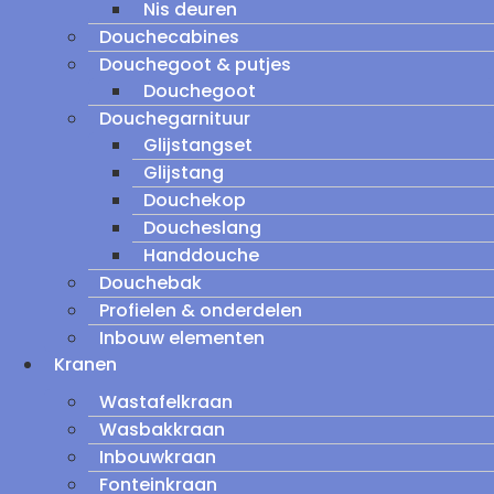
Nis deuren
Douchecabines
Douchegoot & putjes
Douchegoot
Douchegarnituur
Glijstangset
Glijstang
Douchekop
Doucheslang
Handdouche
Douchebak
Profielen & onderdelen
Inbouw elementen
Kranen
Wastafelkraan
Wasbakkraan
Inbouwkraan
Fonteinkraan