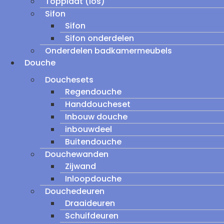
Topplaat (los)
Sifon
Sifon
Sifon onderdelen
Onderdelen badkamermeubels
Douche
Douchesets
Regendouche
Handdoucheset
Inbouw douche
inbouwdeel
Buitendouche
Douchewanden
Zijwand
Inloopdouche
Douchedeuren
Draaideuren
Schuifdeuren