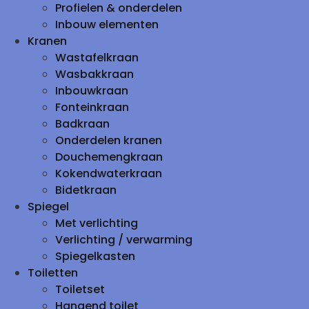
Profielen & onderdelen
Inbouw elementen
Kranen
Wastafelkraan
Wasbakkraan
Inbouwkraan
Fonteinkraan
Badkraan
Onderdelen kranen
Douchemengkraan
Kokendwaterkraan
Bidetkraan
Spiegel
Met verlichting
Verlichting / verwarming
Spiegelkasten
Toiletten
Toiletset
Hangend toilet