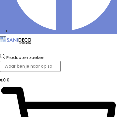
Producten zoeken
€
0
0