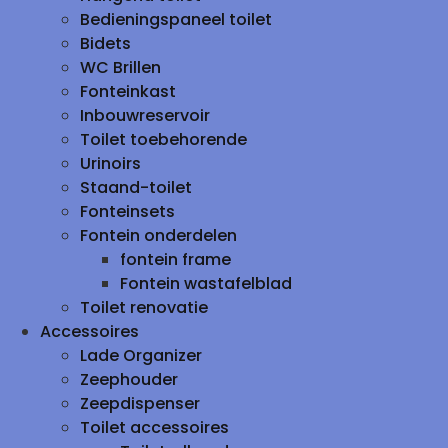
Bedieningspaneel toilet
Bidets
WC Brillen
Fonteinkast
Inbouwreservoir
Toilet toebehorende
Urinoirs
Staand-toilet
Fonteinsets
Fontein onderdelen
fontein frame
Fontein wastafelblad
Toilet renovatie
Accessoires
Lade Organizer
Zeephouder
Zeepdispenser
Toilet accessoires