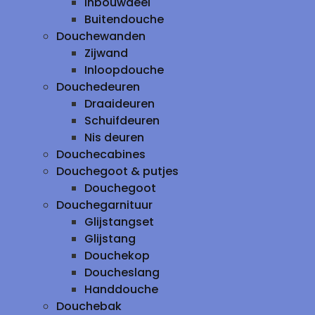
inbouwdeel
Buitendouche
Douchewanden
Zijwand
Inloopdouche
Douchedeuren
Draaideuren
Schuifdeuren
Nis deuren
Douchecabines
Douchegoot & putjes
Douchegoot
Douchegarnituur
Glijstangset
Glijstang
Douchekop
Doucheslang
Handdouche
Douchebak