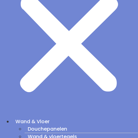
Wand & Vloer
Douchepanelen
Wand & vloertegels