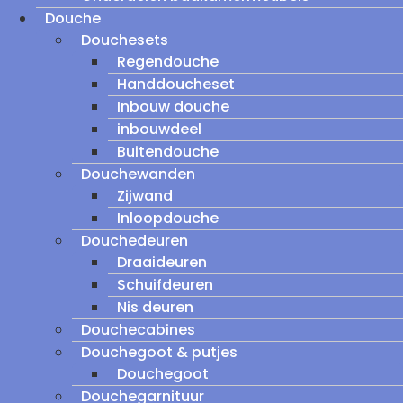
Douche
Douchesets
Regendouche
Handdoucheset
Inbouw douche
inbouwdeel
Buitendouche
Douchewanden
Zijwand
Inloopdouche
Douchedeuren
Draaideuren
Schuifdeuren
Nis deuren
Douchecabines
Douchegoot & putjes
Douchegoot
Douchegarnituur