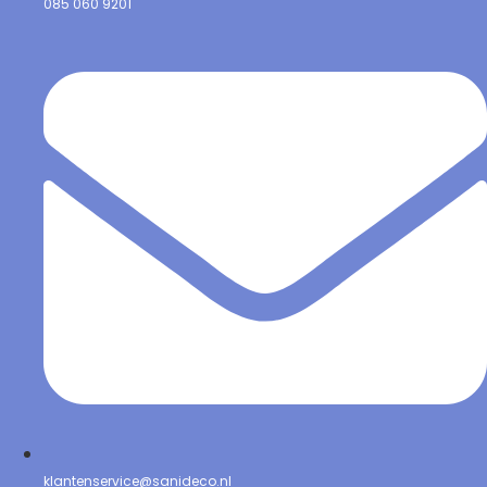
085 060 9201
klantenservice@sanideco.nl