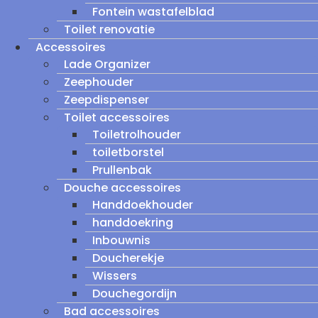
Fontein wastafelblad
Toilet renovatie
Accessoires
Lade Organizer
Zeephouder
Zeepdispenser
Toilet accessoires
Toiletrolhouder
toiletborstel
Prullenbak
Douche accessoires
Handdoekhouder
handdoekring
Inbouwnis
Doucherekje
Wissers
Douchegordijn
Bad accessoires