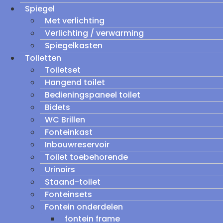
Spiegel
Met verlichting
Verlichting / verwarming
Spiegelkasten
Toiletten
Toiletset
Hangend toilet
Bedieningspaneel toilet
Bidets
WC Brillen
Fonteinkast
Inbouwreservoir
Toilet toebehorende
Urinoirs
Staand-toilet
Fonteinsets
Fontein onderdelen
fontein frame