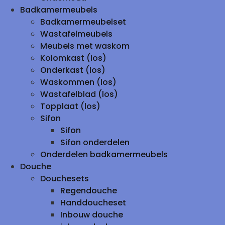
Badkamermeubels
Badkamermeubelset
Wastafelmeubels
Meubels met waskom
Kolomkast (los)
Onderkast (los)
Waskommen (los)
Wastafelblad (los)
Topplaat (los)
Sifon
Sifon
Sifon onderdelen
Onderdelen badkamermeubels
Douche
Douchesets
Regendouche
Handdoucheset
Inbouw douche