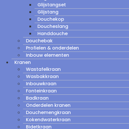
Glijstangset
Glijstang
Douchekop
Doucheslang
Handdouche
Douchebak
Profielen & onderdelen
Inbouw elementen
Kranen
Wastafelkraan
Wasbakkraan
Inbouwkraan
Fonteinkraan
Badkraan
Onderdelen kranen
Douchemengkraan
Kokendwaterkraan
Bidetkraan