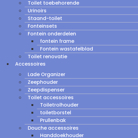
Toilet toebehorende
Urinoirs
Staand-toilet
Fonteinsets
Fontein onderdelen
fontein frame
Fontein wastafelblad
Toilet renovatie
Accessoires
Lade Organizer
Zeephouder
Zeepdispenser
Toilet accessoires
Toiletrolhouder
toiletborstel
Prullenbak
Douche accessoires
Handdoekhouder