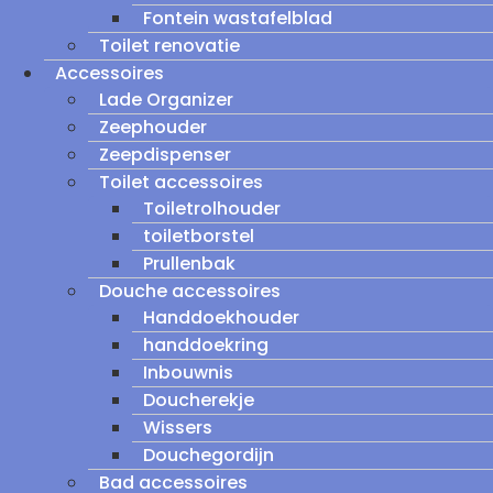
Fontein wastafelblad
Toilet renovatie
Accessoires
Lade Organizer
Zeephouder
Zeepdispenser
Toilet accessoires
Toiletrolhouder
toiletborstel
Prullenbak
Douche accessoires
Handdoekhouder
handdoekring
Inbouwnis
Doucherekje
Wissers
Douchegordijn
Bad accessoires