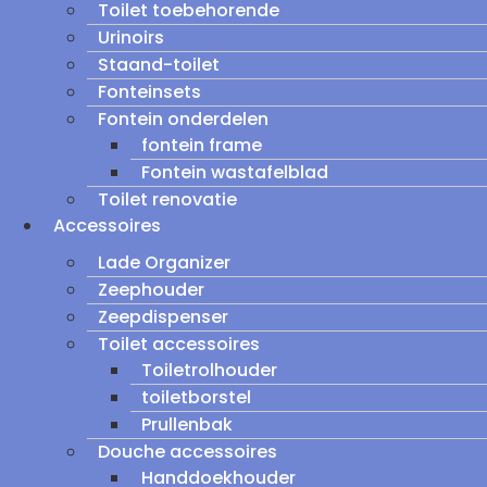
Toilet toebehorende
Urinoirs
Staand-toilet
Fonteinsets
Fontein onderdelen
fontein frame
Fontein wastafelblad
Toilet renovatie
Accessoires
Lade Organizer
Zeephouder
Zeepdispenser
Toilet accessoires
Toiletrolhouder
toiletborstel
Prullenbak
Douche accessoires
Handdoekhouder