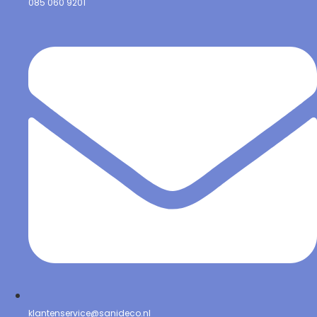
085 060 9201
klantenservice@sanideco.nl