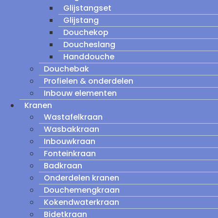
Glijstangset
Glijstang
Douchekop
Doucheslang
Handdouche
Douchebak
Profielen & onderdelen
Inbouw elementen
Kranen
Wastafelkraan
Wasbakkraan
Inbouwkraan
Fonteinkraan
Badkraan
Onderdelen kranen
Douchemengkraan
Kokendwaterkraan
Bidetkraan