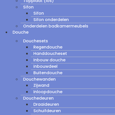
Topplaat (los)
Sifon
Sifon
Sifon onderdelen
Onderdelen badkamermeubels
Douche
Douchesets
Regendouche
Handdoucheset
Inbouw douche
inbouwdeel
Buitendouche
Douchewanden
Zijwand
Inloopdouche
Douchedeuren
Draaideuren
Schuifdeuren