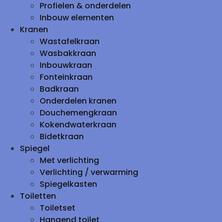
Profielen & onderdelen
Inbouw elementen
Kranen
Wastafelkraan
Wasbakkraan
Inbouwkraan
Fonteinkraan
Badkraan
Onderdelen kranen
Douchemengkraan
Kokendwaterkraan
Bidetkraan
Spiegel
Met verlichting
Verlichting / verwarming
Spiegelkasten
Toiletten
Toiletset
Hangend toilet