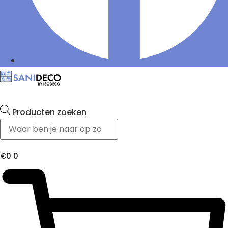
Producten zoeken
€
0
0