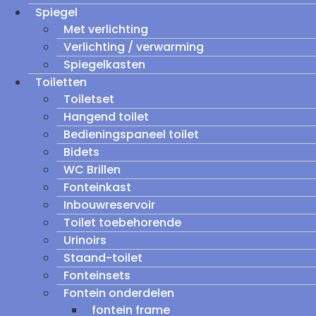
Spiegel
Met verlichting
Verlichting / verwarming
Spiegelkasten
Toiletten
Toiletset
Hangend toilet
Bedieningspaneel toilet
Bidets
WC Brillen
Fonteinkast
Inbouwreservoir
Toilet toebehorende
Urinoirs
Staand-toilet
Fonteinsets
Fontein onderdelen
fontein frame