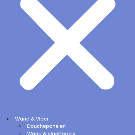
Wand & Vloer
Douchepanelen
Wand & vloertegels