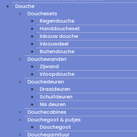
Douche
Douchesets
Regendouche
Handdoucheset
Inbouw douche
inbouwdeel
Buitendouche
Douchewanden
Zijwand
Inloopdouche
Douchedeuren
Draaideuren
Schuifdeuren
Nis deuren
Douchecabines
Douchegoot & putjes
Douchegoot
Douchegarnituur