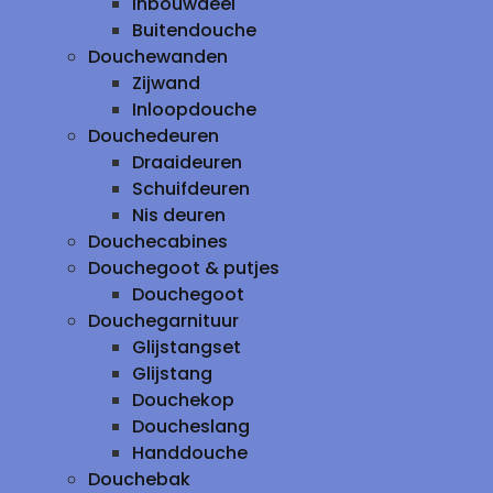
inbouwdeel
Buitendouche
Douchewanden
Zijwand
Inloopdouche
Douchedeuren
Draaideuren
Schuifdeuren
Nis deuren
Douchecabines
Douchegoot & putjes
Douchegoot
Douchegarnituur
Glijstangset
Glijstang
Douchekop
Doucheslang
Handdouche
Douchebak