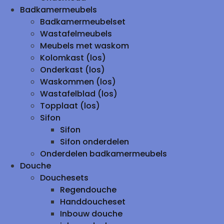
Badkamermeubels
Badkamermeubelset
Wastafelmeubels
Meubels met waskom
Kolomkast (los)
Onderkast (los)
Waskommen (los)
Wastafelblad (los)
Topplaat (los)
Sifon
Sifon
Sifon onderdelen
Onderdelen badkamermeubels
Douche
Douchesets
Regendouche
Handdoucheset
Inbouw douche