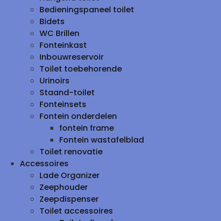
Bedieningspaneel toilet
Bidets
WC Brillen
Fonteinkast
Inbouwreservoir
Toilet toebehorende
Urinoirs
Staand-toilet
Fonteinsets
Fontein onderdelen
fontein frame
Fontein wastafelblad
Toilet renovatie
Accessoires
Lade Organizer
Zeephouder
Zeepdispenser
Toilet accessoires