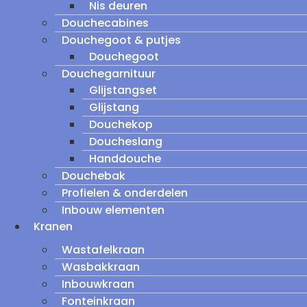
Nis deuren
Douchecabines
Douchegoot & putjes
Douchegoot
Douchegarnituur
Glijstangset
Glijstang
Douchekop
Doucheslang
Handdouche
Douchebak
Profielen & onderdelen
Inbouw elementen
Kranen
Wastafelkraan
Wasbakkraan
Inbouwkraan
Fonteinkraan