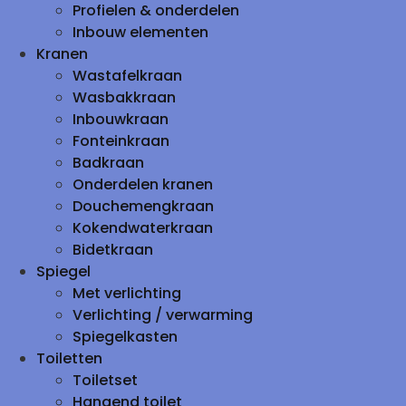
Profielen & onderdelen
Inbouw elementen
Kranen
Wastafelkraan
Wasbakkraan
Inbouwkraan
Fonteinkraan
Badkraan
Onderdelen kranen
Douchemengkraan
Kokendwaterkraan
Bidetkraan
Spiegel
Met verlichting
Verlichting / verwarming
Spiegelkasten
Toiletten
Toiletset
Hangend toilet