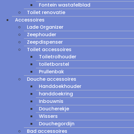
Fontein wastafelblad
Toilet renovatie
Accessoires
Lade Organizer
Zeephouder
Zeepdispenser
Toilet accessoires
Toiletrolhouder
toiletborstel
Prullenbak
Douche accessoires
Handdoekhouder
handdoekring
Inbouwnis
Doucherekje
Wissers
Douchegordijn
Bad accessoires