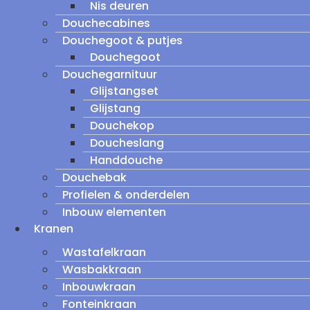
Nis deuren
Douchecabines
Douchegoot & putjes
Douchegoot
Douchegarnituur
Glijstangset
Glijstang
Douchekop
Doucheslang
Handdouche
Douchebak
Profielen & onderdelen
Inbouw elementen
Kranen
Wastafelkraan
Wasbakkraan
Inbouwkraan
Fonteinkraan