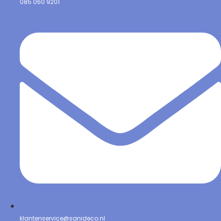
085 060 9201
klantenservice@sanideco.nl