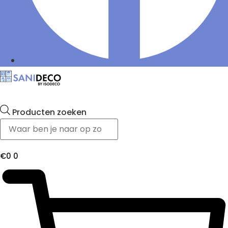
Producten zoeken
€
0
0