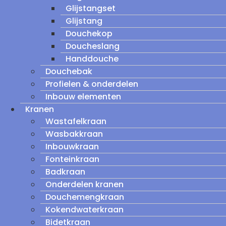
Glijstangset
Glijstang
Douchekop
Doucheslang
Handdouche
Douchebak
Profielen & onderdelen
Inbouw elementen
Kranen
Wastafelkraan
Wasbakkraan
Inbouwkraan
Fonteinkraan
Badkraan
Onderdelen kranen
Douchemengkraan
Kokendwaterkraan
Bidetkraan