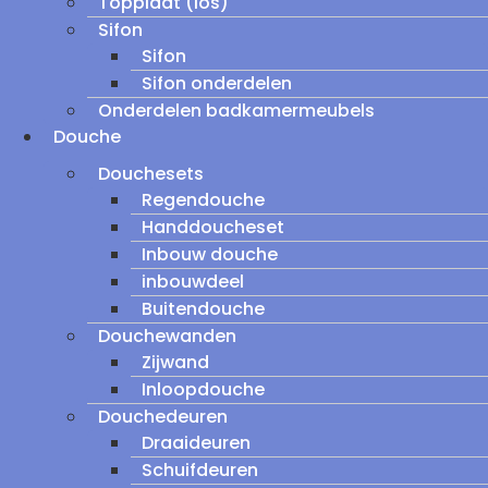
Topplaat (los)
Sifon
Sifon
Sifon onderdelen
Onderdelen badkamermeubels
Douche
Douchesets
Regendouche
Handdoucheset
Inbouw douche
inbouwdeel
Buitendouche
Douchewanden
Zijwand
Inloopdouche
Douchedeuren
Draaideuren
Schuifdeuren