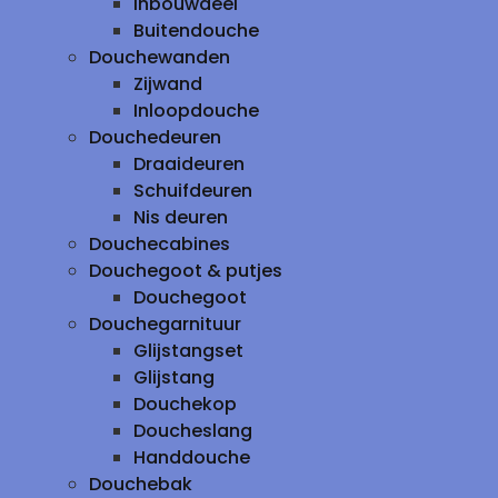
inbouwdeel
Buitendouche
Douchewanden
Zijwand
Inloopdouche
Douchedeuren
Draaideuren
Schuifdeuren
Nis deuren
Douchecabines
Douchegoot & putjes
Douchegoot
Douchegarnituur
Glijstangset
Glijstang
Douchekop
Doucheslang
Handdouche
Douchebak