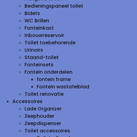
Bedieningspaneel toilet
Bidets
WC Brillen
Fonteinkast
Inbouwreservoir
Toilet toebehorende
Urinoirs
Staand-toilet
Fonteinsets
Fontein onderdelen
fontein frame
Fontein wastafelblad
Toilet renovatie
Accessoires
Lade Organizer
Zeephouder
Zeepdispenser
Toilet accessoires