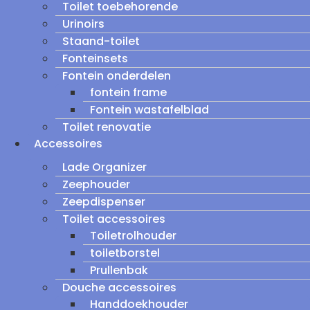
Toilet toebehorende
Urinoirs
Staand-toilet
Fonteinsets
Fontein onderdelen
fontein frame
Fontein wastafelblad
Toilet renovatie
Accessoires
Lade Organizer
Zeephouder
Zeepdispenser
Toilet accessoires
Toiletrolhouder
toiletborstel
Prullenbak
Douche accessoires
Handdoekhouder