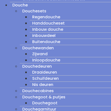
Douche
Douchesets
Regendouche
Handdoucheset
Inbouw douche
inbouwdeel
Buitendouche
Douchewanden
Zijwand
Inloopdouche
Douchedeuren
Draaideuren
Schuifdeuren
Nis deuren
Douchecabines
Douchegoot & putjes
Douchegoot
Douchegarnituur