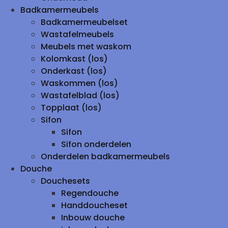
Badkamermeubels
Badkamermeubelset
Wastafelmeubels
Meubels met waskom
Kolomkast (los)
Onderkast (los)
Waskommen (los)
Wastafelblad (los)
Topplaat (los)
Sifon
Sifon
Sifon onderdelen
Onderdelen badkamermeubels
Douche
Douchesets
Regendouche
Handdoucheset
Inbouw douche