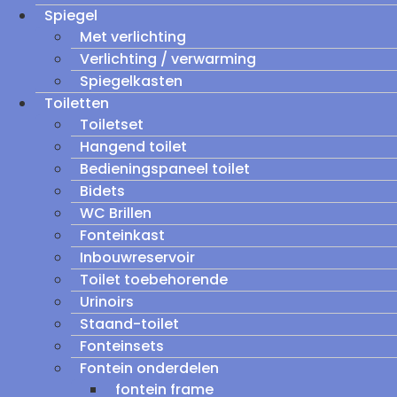
Spiegel
Met verlichting
Verlichting / verwarming
Spiegelkasten
Toiletten
Toiletset
Hangend toilet
Bedieningspaneel toilet
Bidets
WC Brillen
Fonteinkast
Inbouwreservoir
Toilet toebehorende
Urinoirs
Staand-toilet
Fonteinsets
Fontein onderdelen
fontein frame