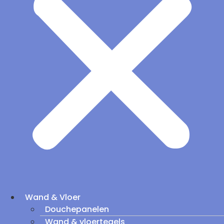
Wand & Vloer
Douchepanelen
Wand & vloertegels