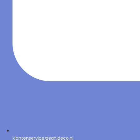
klantenservice@sanideco.nl